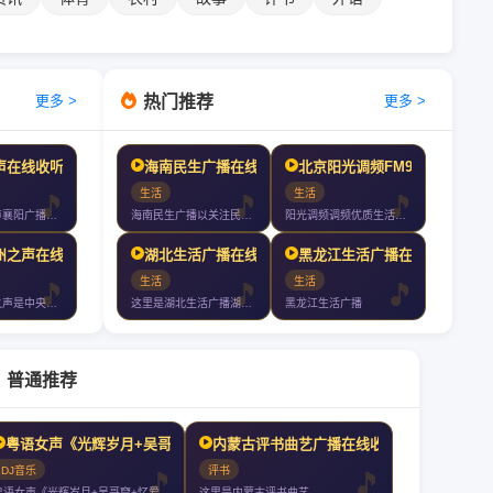
热门推荐
更多 >
更多 >
声在线收听
海南民生广播在线收听
北京阳光调频FM98.6在线收听
生活
生活
新闻襄阳之声襄阳广播电视台襄阳之声新闻热线新浪微博襄阳之声微信襄阳之声
海南民生广播以关注民生服务百姓为宗旨是海南广播电视总台旗下最年轻的一套
阳光调频调频优质生活拒绝平庸温暖发声
州之声在线收听
湖北生活广播在线收听
黑龙江生活广播在线收听
生活
生活
中央台神州之声是中央人民广播电台专门为台湾及海外听众服务的两套节目之一
这里是湖北生活广播湖北生活广播你值得收听的电台
黑龙江生活广播
普通推荐
粤语女声《光辉岁月+吴哥窟+忆爱+玻璃之情+让一切随风+谁明浪子心》好听
内蒙古评书曲艺广播在线收听
DJ音乐
评书
粤语女声《光辉岁月+吴哥窟+忆爱+玻璃之情+让一切随风+谁明浪子心》好
这里是内蒙古评书曲艺