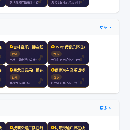
浙江经济广播是浙江省内唯一的省级专业财经广播频道自年月日首播
湖北电台经济频道节目特色鲜明以关注经济服务生活为宗旨深受广大
更多 >
在线收听
吉林音乐广播在线收听
959年代音乐怀旧好声音
音乐
音乐
吉林广播电视台音乐广播简称吉林音乐广播曾用名东北亚音乐台是吉
无论何时无论何地打开听老歌一首接一首歌声不断情怀不断
在线收听
黑龙江音乐广播在线收听
福建汽车音乐调频在线收听
音乐
音乐
我在音乐这座城
好音乐在路上福建汽车音乐调频福州厦门泉州漳州小时持续放送
更多 >
线收听
抚顺交通广播在线收听
沈阳交通广播在线收听