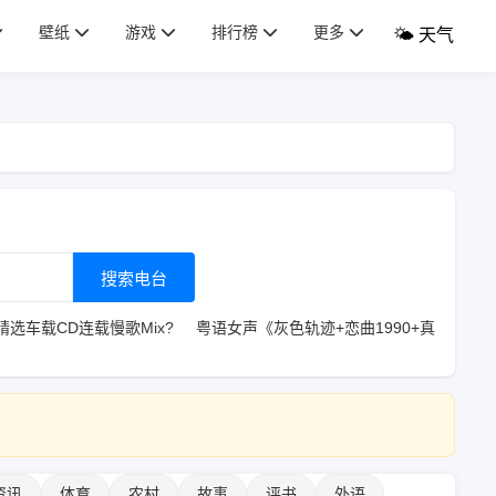
壁纸
游戏
排行榜
更多
🌤️ 天气
搜索电台
精选车载CD连载慢歌Mix?
粤语女声《灰色轨迹+恋曲1990+真
资讯
体育
农村
故事
评书
外语