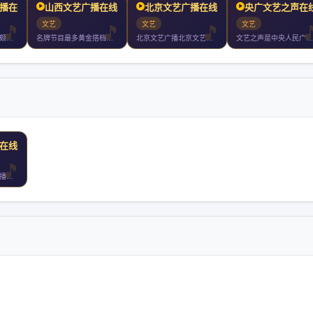
播在线收听
山西文艺广播在线收听
北京文艺广播在线收听
央广文艺之声在
文艺
文艺
文艺
文艺广播是东北地区颇具影响力的广播频率之一收听范围覆盖黑龙江
名牌节目最多黄金搭档最火山西文艺广播成立于年月日开播年山西文
北京文艺广播北京文艺广播播出频率创建于年月日覆盖北京市全部城
文艺之声是中央人民广播电台系列频率之第九套节目年年中央人民广
在线收听
上海电台戏剧曲艺广播有着悠久传统一向执着于弘扬戏曲艺术戏剧曲