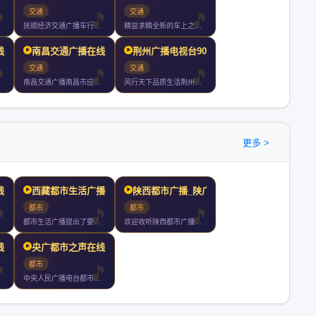
交通
交通
抚顺经济交通广播车行天下声动我心一切只为你
精益求精全新的车上之声节目更动感风格更时尚效果更清晰覆盖更广
线收听
南昌交通广播在线收听
荆州广播电视台90.1汽
交通
交通
南昌交通广播南昌市应急广播只为每一个执着在路上的人尼尔森数据
风行天下品质生活荆州人民广播电台汽车电台于年月日正式开播全天
更多 >
线收听
西藏都市生活广播在线收听
陕西都市广播_陕广新闻在
都市
都市
都市生活广播提出了要做市民的忠实朋友把全心全意为市民服务作为
欢迎收听陕西都市广播陕广新闻
线收听
央广都市之声在线收听
都市
中央人民广播电台都市之声首都时尚资讯娱乐台京城第一家汽车调频