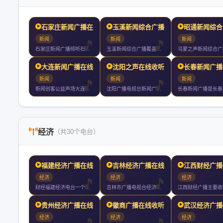
石家庄新闻广播在线收听
玉溪新闻综合广播在线收听
昭通新闻综合
新闻
新闻
新闻
石家庄新闻广播倾听石家庄的声音
玉溪新闻综合广播覆盖全市二区七县以上人口节目包括新闻类社教类
大连新闻广播在线收听
沈阳之声在线收听
长春新闻广播
新闻
新闻
新闻
新闻创客公益声场大连新闻广播大连主频率声音梦工场同步我们的城
沈阳广播电视台新闻广播呼号沈阳之声是沈阳地区核心新闻广播频率
经济
（共30个电台）
福建经济广播在线收听
吉林经济广播在线收听
江西财经广播
经济
经济
经济
财经福建经济电台一个诞生于年的广播品牌拥有超过年的品牌积累他
吉林市广播电视台经济广播是吉林市广播电视台旗下广播频率成立于
贵州经济广播在线收听
徽商广播在线收听
武汉经济广播
经济
经济
经济