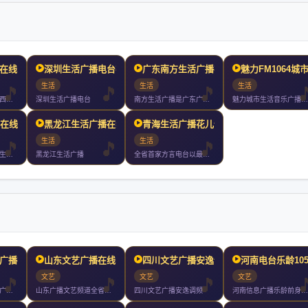
在线收听
深圳生活广播电台在线收听
广东南方生活广播在线收听
魅力FM1064城
生活
生活
生活
江西民生广播作为江西地区民生类主流广播媒体年频率重构定位提出
深圳生活广播电台
南方生活广播是广东广播电视台频率之一作为华南地区唯一一家以传
魅力城市生活音乐广播有魅力最美丽非凡魅力只为并不平凡的你这里
声在线收听
黑龙江生活广播在线收听
青海生活广播花儿调频在线
生活
生活
老年之声新版节目以生活资讯节目健康养生节目和文艺节目为主全天
黑龙江生活广播
全省首家方言电台以最本土的声音打造最全面的生活服务类电台
广播在线收听
山东文艺广播在线收听
四川文艺广播安逸调频在线
河南电台乐龄10
文艺
文艺
文艺
这里是兰州生活文艺广播全天为广大私家车主带去及时的出行信息新
山东广播文艺频道全省市调频覆盖济南地区调频是省内唯一综合文艺
四川文艺广播安逸调频
河南信息广播乐龄前身为河南信息广播电台开播于年月日凭借调频中