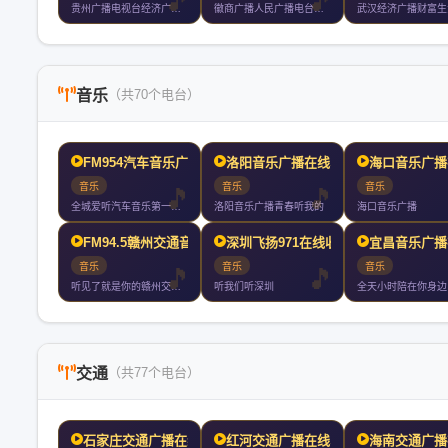
贵州广播电视台经济广播财富是全省第一家以主持人大板块直播为播
徽商广播人民广播电台始建于年月日现拥有新闻综合广播文艺广播交
音乐
（共70个电台）
FM954汽车音乐广播在
洛阳音乐广播在线收听
海口音乐广播
音乐
音乐
音乐
全城爱听汽车音乐第一台昆明车上收听率第一
洛阳音乐广播青春听我的
海口音乐广播
FM94.5赣州交通音乐
深圳飞扬971在线收听
宜昌音乐广播
音乐
音乐
音乐
听见了就是你的赣州交通音乐广播你随身携带的文艺情怀
听我们听深圳
全天小时陪在你身边
交通
（共77个电台）
石家庄交通广播在线收听
红河交通广播在线收听
海南交通广播