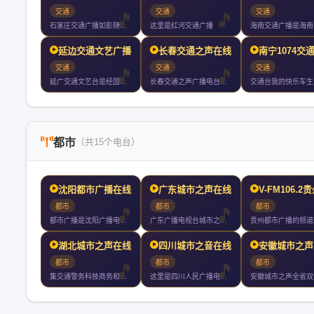
交通
交通
交通
石家庄交通广播如影随形的能量电台
这里是红河交通广播
延边交通文艺广播在线收听
长春交通之声在线收听
南宁1074交
交通
交通
交通
延广交通文艺台是经国家广播电总局批准的延边朝鲜族自治州唯一的
长春交通之声广播电台是长春人民广播电台的系列台之一与长春市交
都市
（共15个电台）
沈阳都市广播在线收听
广东城市之声在线收听
V-FM106.2
都市
都市
都市
都市广播是沈阳广播电视台专业系列广播频率之一都市广播作为辽沈
广东广播电视台城市之声的节目以丰富多样性和都市色彩为特征每天
湖北城市之声在线收听
四川城市之音在线收听
安徽城市之声
都市
都市
都市
集交通警务科技商务和文娱信息于一体的省级交通专业广播电台以私
这里是四川人民广播电台城市之音