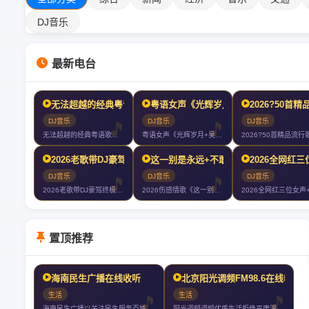
DJ音乐
最新电台
无法超越的经典粤语歌曲《农民+大地+灰色轨迹+真的爱你+光辉
粤语女声《光辉岁月+吴哥窟+忆爱+玻
2026?50首
DJ音乐
DJ音乐
DJ音乐
无法超越的经典粤语歌曲《农民+大地+灰色轨迹+真的爱你+光辉岁月》车载
粤语女声《光辉岁月+吴哥窟+忆爱+玻璃之情+让一切随风+谁明浪子心》好
2026老歌带DJ豪驾终极3小时?‍♀️你们以后就叫我大哥?
这一别是永远+不敢梦到的人+今生啊多
2026全网红
DJ音乐
DJ音乐
DJ音乐
2026老歌带DJ豪驾终极3小时?‍♀️你们以后就叫我大哥?
2026伤感情歌《这一别是永远+不敢梦到的人+今生啊多相见+如果只是擦
置顶推荐
海南民生广播在线收听
北京阳光调频FM98.6在线收听
生活
生活
海南民生广播以关注民生服务百姓为宗旨是海南广播电视总台旗下最年轻的一套
阳光调频调频优质生活拒绝平庸温暖发声