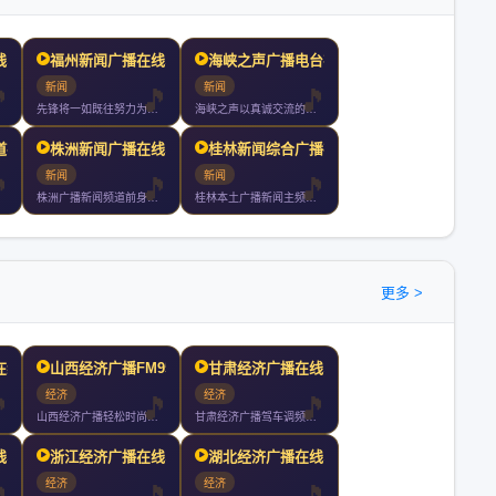
线收听
福州新闻广播在线收听
海峡之声广播电台在线收听
新闻
新闻
先锋将一如既往努力为听众提供丰富多彩的广播节目热情为广告客户
海峡之声以真诚交流的理念丰富多彩的内容活泼多样的形式收到两岸
道在线收听
株洲新闻广播在线收听
桂林新闻综合广播在线收听
新闻
新闻
株洲广播新闻频道前身为株洲人民广播电台覆盖株洲长沙湘潭等地全
桂林本土广播新闻主频率覆盖面最广影响力最大的调频广播桂林新闻
更多 >
在线收听
山西经济广播FM958在
甘肃经济广播在线收听
经济
经济
山西经济广播轻松时尚惠生活
甘肃经济广播驾车调频是甘肃省委省政府为实施党中央国务院西部大
线收听
浙江经济广播在线收听
湖北经济广播在线收听
经济
经济