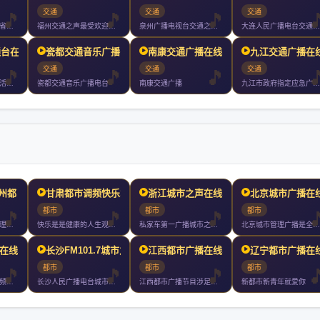
交通
交通
交通
海南交通广播是海南省唯一一家以宣传交通服务交通为宗旨以开车人
福州交通之声最受欢迎的汽车电台立足车与行为移动人群办有用的广
泉州广播电视台交通之声成立于年月日试播月日开播是泉州市独家专
大连人民广播电台交通广播是大连人民广播电台下属的一个广播频道
通台在线收
瓷都交通音乐广播电台在线
南康交通广播在线收听
九江交通广播在
交通
交通
交通
交通台我的快乐车生活交通音乐广播为南宁广播电视台下属的一家广
瓷都交通音乐广播电台
南康交通广播
九江市政府指定应急广播九江最具影响力权威媒体
贵州都
甘肃都市调频快乐1066
浙江城市之声在线收听
北京城市广播在
都市
都市
都市
贵州都市广播的频道理念以轻松幽默的风格时尚有效的内容为私家车
快乐是是健康的人生观点是惊喜的节目内容是流行的都市文化是热情
私家车第一广播城市之声快乐梦想家拥有全球最顶尖的主持群创造知
北京城市管理广播是全国第一家以城市管理和服务为主要内容的广播
在线收听
长沙FM101.7城市之
江西都市广播在线收听
辽宁都市广播在
都市
都市
都市
安徽城市之声全省双频覆盖以好生活听我的为品牌标识以好听实用轻
长沙人民广播电台城市之音年月日开播湖南一家引进系统的类型化音
江西都市广播节目涉足吃喝玩乐购贯穿寻找发现分享的理念传播都市
新都市新青年就爱你