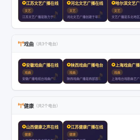
江苏文艺广播在线收听
河北文艺广播在线收听
哈尔滨文艺广
文艺
文艺
文艺
江苏文艺广播是致力于传播优秀中国文化的专业化文艺电台覆盖南京
河北文艺广播创建于年月日坚持文艺视野开掘传统经典关注时尚流行
戏曲
（共3个电台）
安徽戏曲广播在线收听
陕西戏曲广播电台在线收听
上海戏曲广播
戏曲
戏曲
戏曲
安徽广播电视台戏曲广播是安徽省第一家专业戏曲广播电台于年月日
陕西戏曲广播是西部首家专业戏曲广播弘扬秦腔为主的戏曲文化用当
健康
（共2个电台）
山西健康之声在线收听
江苏健康广播在线收听
健康
健康