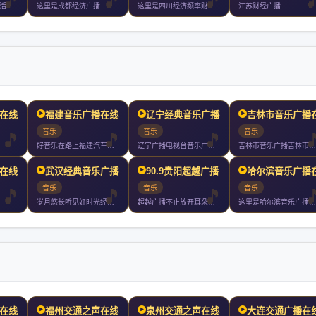
武汉经济广播财富生活调频
这里是成都经济广播
这里是四川经济频率财富广播
江苏财经广播
在线收听
福建音乐广播在线收听
辽宁经典音乐广播在线收听
吉林市音乐广播
音乐
音乐
音乐
好音乐在路上福建汽车音乐调频福州厦门泉州漳州小时持续放送
辽宁广播电视台音乐广播是辽宁广播电视台下属的广播频率实行全天
吉林市音乐广播吉林市广播电视台旗下最具品味和情怀的绿色调频都
在线收听
武汉经典音乐广播在线收听
90.9贵阳超越广播 W
哈尔滨音乐广播
音乐
音乐
音乐
岁月悠长听见好时光经典武汉音乐广播武汉音乐广播是武汉地区第一
超越广播不止放开耳朵城市顶尖音乐电台小时好音乐不间断
这里是哈尔滨音乐广播电台
在线收听
福州交通之声在线收听
泉州交通之声在线收听
大连交通广播在