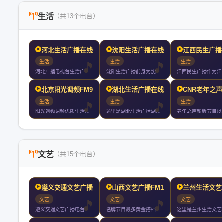
生活
（共13个电台）
河北生活广播在线收听
沈阳生活广播在线收听
江西民生广播
生活
生活
生活
河北广播电视台生活广播以传递健康知识引领健康生活为目标努力打
沈阳生活广播前身为沈阳经济广播年开播年直播是东三省第一家直播
北京阳光调频FM98.6
湖北生活广播在线收听
CNR老年之
生活
生活
生活
阳光调频调频优质生活拒绝平庸温暖发声
这里是湖北生活广播湖北生活广播你值得收听的电台
文艺
（共15个电台）
遵义交通文艺广播 FM9
山西文艺广播FM101.
兰州生活文艺
文艺
文艺
文艺
遵义交通文艺广播电台
名牌节目最多黄金搭档最火山西文艺广播成立于年月日开播年山西文