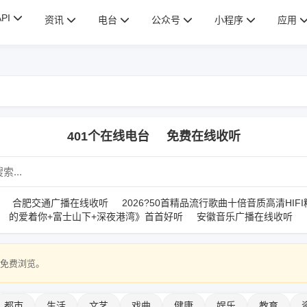
API
资讯
电台
公众号
小程序
应用
401个在线电台
免费在线收听
合肥交通广播在线收听
2026?50首精品流行歌曲十倍音质高清HIFI
的爱着你+富士山下+深夜港湾》首首好听
安徽音乐广播在线收听
都市
生活
文艺
戏曲
健康
娱乐
教育