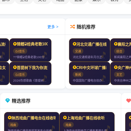
随机推荐
更多 >
锦鲤⫌经典老歌100分钟⫌首首好听7080经典老歌⫌2024再创新版
岁月》车载Dj串烧
璃之情+让一切随风+谁明浪子心》好听到爆?
精品流行歌曲十倍音质高清HIFI精选车载CD连载慢歌Mix?
河北交通广播在线收听
襄阳之
交通
综合
DJ音乐
2026?50首精品流行歌曲十倍音质高清HIFI精选车载CD连载慢歌M
河北交通频道年月日正式播出收听频率为调频兆赫兆赫交通频道以出行人群作为
??锦鲤⫌经典老歌100分钟⫌首首好听7080经典老歌⫌2024再创新
相见+如果只是擦肩的缘分
三位女声+首首动听+首首伤感+首首爆赞+车载大碟滴滴滴
菩提树下我为你流泪+孟婆求你一碗忘情汤+千滴眼泪千次心碎
CRI中文环球广播在线收听
央广神
DJ音乐
新闻
文艺
2026全网红三位女声+首首动听+首首伤感+首首爆赞+车载大碟滴滴滴
2026伤感歌曲《菩提树下我为你流泪+孟婆求你一碗忘情汤+千滴眼泪千次
中国国际广播电台创办于年月日是中国向全世界广播的国家广播电台其宗旨是向
精选推荐
陕西戏曲广播电台在线收听
上海戏曲广播在线收听
戏曲
戏曲
陕西戏曲广播是西部首家专业戏曲广播弘扬秦腔为主的戏曲文化用当代精神挖掘
上海电台戏剧曲艺广播有着悠久传统一向执着于弘扬戏曲艺术戏剧曲艺广播力足