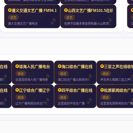
遵义交通文艺广播 FM94.1在线收听
山西文艺广播FM101.5在线收听
文艺
文艺
遵义交通文艺广播电台
名牌节目最多黄金搭档最火山西文艺广播成立于年月日开播年山西文艺广播从经
在线收听
琼海人民广播电台在线收听
海口综合广播在线收听
三亚之声在线收
综合
综合
综合
万宁综合广播万宁市官方广播频率以新闻政务为核心多元传播讲好万
这里是琼海人民广播电台
海口综合广播以新闻为主其他综合性资讯娱乐节目为辅每天档黄金时
声无界心相随三亚之声小时直播精彩不断
在线收听
辽宁综合广播辽宁之声在线
四平综合广播在线收听
松原新闻综合广
综合
综合
综合
您正在收听的是丹东综合广播
辽宁广播电视台综合广播是辽宁广播电视台第一套广播节目覆盖全省
这里是四平综合广播
这里是松原新闻综合广播