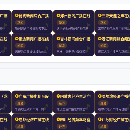
广播在线收听
昆明新闻综合广播在线收听
郑州新闻广播在线收听
三亚天涯之声在
新闻
新闻
新闻
乌蒙之声新闻综合广播是昭通人民广播电台的主频率整套节目以新闻
新闻综合广播放眼天下事倾听万家声昆明广播电视台主频率新闻综合
这里是郑州新闻广播电台
三亚广播电视台广播频率天涯之声在三亚播出的频率为全天小时播音
在线收听
延边新闻广播在线收听
吉林新闻综合广播在线收听
湛江新闻综合频
新闻
新闻
新闻
长春新闻广播是长春人民广播电台下属的新闻广播频率采用调频兆赫
温暖的责任媒体极致的服务媒体权威的专业媒体接地气的陪伴媒体新
吉林广播电视台新闻综合广播是吉林广播电视台旗下以新闻资讯为主
湛江人民广播电台新闻综合频道外文名是湛江人民广播电台旗下的频
（成功992
广东广播电视台股市广播在
内蒙古经济生活广播在线收
哈尔滨经济广播
经济
经济
经济
江西财经广播主要收听人群是岁的工商企业界人士有车一族他们是拥
华南地区收听率第一的财经资讯电台实时直击股票期货外汇黄金交易
经济生活广播是内蒙古人民广播电台系列频率之一播出频率为兆赫是
哈尔滨经济广播电台成立于年和双频发射有效覆盖人口达万以上以关
在线收听
成都经济广播在线收听
四川经济频率财富广播FM
江苏财经广播在
经济
经济
经济