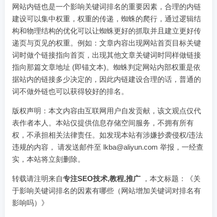
网站内链也是一个影响关键词排名的重要因素，合理的内链
建设可以集中权重，权重的传递，蜘蛛的爬行，通过逻辑结
构和物理结构的优化可以让蜘蛛更好的抓取并且建立更好传
递页与页见的权重。例如：文章内容出现网站首页目标关键
词时做个链接指向首页，出现其他文章关键词时同样做链接
指向那篇文章地址 (即锚文本)。蜘蛛判定网站内部权重是依
据站内的链接多少决定的，因此内链建设合理的话，普通的
词不做外链也可以获得较好的排名。
版权声明：本文内容由互联网用户自发贡献，该文观点仅代
表作者本人。本站仅提供信息存储空间服务，不拥有所有
权，不承担相关法律责任。如发现本站有涉嫌抄袭侵权/违法
违规的内容， 请发送邮件至 lkba@aliyun.com 举报，一经查
实，本站将立刻删除。
转载请注明来自
专注SEO技术,教程,推广
，本文标题：《关
于影响关键词排名的因素有哪些（网站增加关键词对排名有
影响吗）》