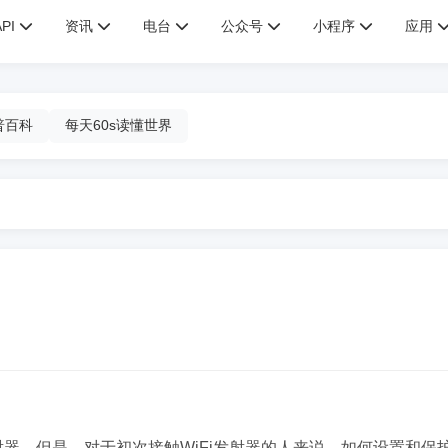
API
资讯
电台
公众号
小程序
应用
普百科
每天60s读懂世界
射器。但是，对于初次接触WiFi发射器的人来说，如何设置和