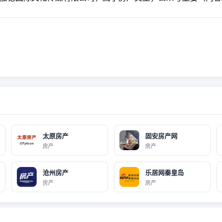
太原房产
固安房产网
房产
房产
沧州房产
乐居网秦皇岛
房产
房产