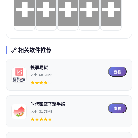
🔗 相关软件推荐
换享易货
查看
大小: 68.51MB
★
★
★
★
☆
时代菜篮子骑手端
查看
大小: 31.73MB
★
★
★
★
★