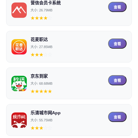
营信会员卡系统
查看
大小: 26.79MB
★
★
★
★
☆
花麦职达
查看
大小: 27.85MB
★
★
★
☆
☆
京东到家
查看
大小: 68.68MB
★
★
★
★
★
乐清城市网App
查看
大小: 55.75MB
★
★
★
☆
☆