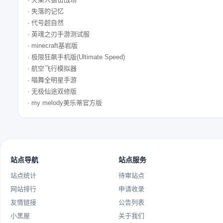
· 失落的记忆
· 代号超自然
· 英魂之刃手游测试服
· minecraft基岩版
· 极限狂飙手机版(Ultimate Speed)
· 航空飞行模拟器
· 唱舞全明星手游
· 无极仙途双修版
· my melody美乐蒂官方版
站点导航
站点服务
站点统计
待审站点
网站排行
申请收录
友情链接
公告列表
小黑屋
关于我们