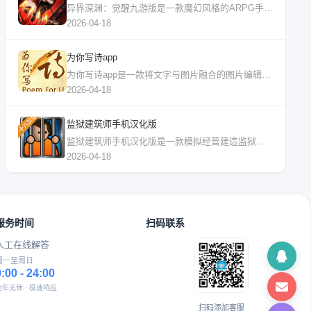
异界深渊：觉醒九游版是一款魔幻风格的ARPG手机游戏。它将轻松的挂机玩法与激烈的
2026-04-18
为你写诗app
为你写诗app是一款将文字与图片融合的图片编辑软件。它能把你的照片加上诗句或自己
2026-04-18
监狱建筑师手机汉化版
监狱建筑师手机汉化版是一款模拟经营建造监狱的游戏。玩家以上帝视角规划监狱，从建造
2026-04-18
服务时间
扫码联系
人工在线解答
周一至周日
9:00 - 24:00
全年无休 · 极速响应
扫码添加客服