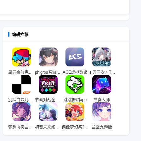
编辑推荐
周五夜放克手机版
phigros音游手机版
ACE虚拟歌姬
工匠三次方TAKUMI3
别踩白块儿经典官方版
节奏对战全模组Fight免广告版
跳跳舞蹈app
节奏大师
梦想协奏曲少女乐团派对官方版
初音未来缤纷舞台
偶像梦幻祭2官方版
兰空九游版