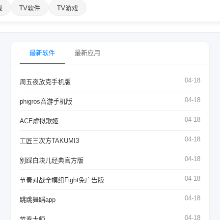
戏
TV软件
TV游戏
最新软件
最新应用
04-18
周五夜放克手机版
04-18
phigros音游手机版
04-18
ACE虚拟歌姬
04-18
工匠三次方TAKUMI3
04-18
别踩白块儿经典官方版
04-18
节奏对战全模组Fight免广告版
04-18
跳跳舞蹈app
04-18
节奏大师