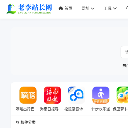
首页
网址
工具
热
嘀嗒出行官方版
海南日报客户端电子版app
松鼠录音转文字
计步欢乐派
📂 软件分类