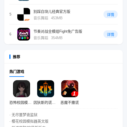
别踩白块儿经典官方版
5
详情
音乐舞蹈
453MB
节奏对战全模组Fight免广告版
6
详情
音乐舞蹈
354MB
推荐
热门游戏
恐怖校园模拟器2
因狄斯的谎言九游版
恶魔不撒谎
· 无尽噩梦诡监狱
· 樱花校园模拟器英文版