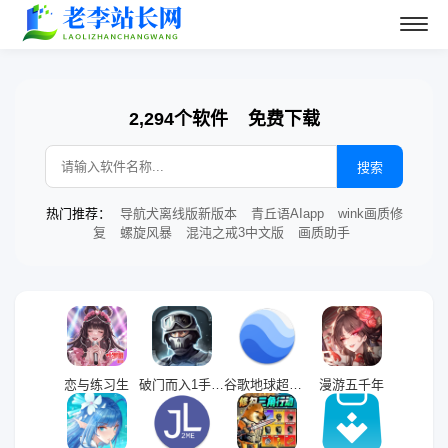
2,294个软件
免费下载
搜索
热门推荐：
导航犬离线版新版本
青丘语AIapp
wink画质修
复
螺旋风暴
混沌之戒3中文版
画质助手
恋与练习生
破门而入1手机版
谷歌地球超清版
漫游五千年