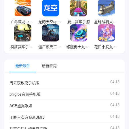
亡命威龙中文版
龙的天空app最新版
复古赛车手游
星球战机大作战九游版
疯狂赛车手九游版
僵尸毁灭工程手机版官网版
螺旋勇士九游版
花田小院九游版
最新软件
最新应用
04-18
周五夜放克手机版
04-18
phigros音游手机版
04-18
ACE虚拟歌姬
04-18
工匠三次方TAKUMI3
04-18
别踩白块儿经典官方版