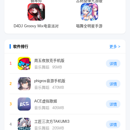
钢琴师
古树旋律九游版
D4DJ Groovy Mix电音派对
唱舞全明星手游
软件排行
更多 >
周五夜放克手机版
1
详情
音乐舞蹈
95MB
phigros音游手机版
2
详情
音乐舞蹈
470MB
ACE虚拟歌姬
3
详情
音乐舞蹈
405MB
工匠三次方TAKUMI3
4
详情
音乐舞蹈
205MB