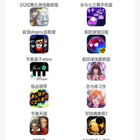
QQ炫舞云游戏最新版
冰与火之舞手机版
音游phigros自制谱
音跃球球旧版
节奏盒子arbox
音跃球球最新版
极品钢琴
恋与练习生
节奏天国
学园偶像祭2