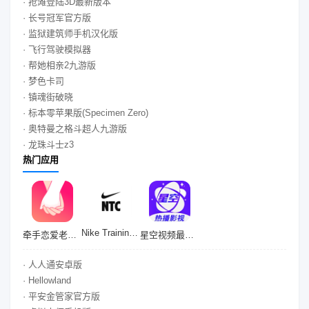
· 抢滩登陆3D最新版本
· 长号冠军官方版
· 监狱建筑师手机汉化版
· 飞行驾驶模拟器
· 帮她相亲2九游版
· 梦色卡司
· 镇魂街破晓
· 标本零苹果版(Specimen Zero)
· 奥特曼之格斗超人九游版
· 龙珠斗士z3
热门应用
Nike Training app
牵手恋爱老版本
星空视频最新版
· 人人通安卓版
· Hellowland
· 平安金管家官方版