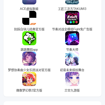
ACE虚拟歌姬
工匠三次方TAKUMI3
别踩白块儿经典官方版
节奏对战全模组Fight免广告版
跳跳舞蹈app
节奏大师
梦想协奏曲少女乐团派对官方版
初音未来缤纷舞台
偶像梦幻祭2官方版
兰空九游版