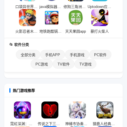
口袋异世界九游版
java模拟器安卓版
修狗三角洲突围
Uptodown应用商店
火影忍者木叶高手果盘版
地铁跑酷锅铲QAQ定制版
天天果园app
暴打火柴人
📂 软件分类
全部分类
手机APP
手机游戏
PC软件
PC游戏
TV软件
TV游戏
热门游戏推荐
霓虹深渊：无限九游版
传说之下三重审判手机版
神椿市协奏中游戏手机版
猎鹿人经典版(DH Classic)