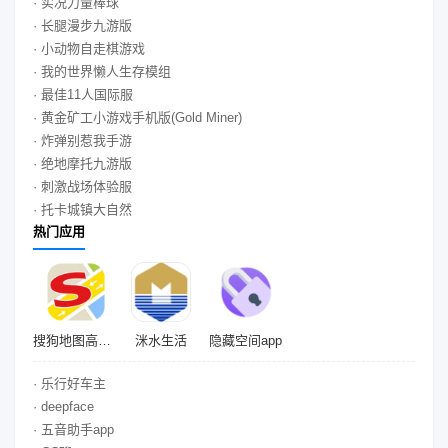
· 实况力量棒球
· 长腿漫步九游版
· 小动物自走棋游戏
· 我的世界懒人生存模组
· 最佳11人国际服
· 黄金矿工小游戏手机版(Gold Miner)
· 炸弹别惹我手游
· 绝地摩托九游版
· 刺激战场体验服
· 托卡城镇大自然
热门应用
搜狗地图高清卫星地图
洣水生活
隐藏空间app
· 乐行好车主
· deepface
· 五音助手app