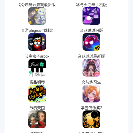
QQ炫舞云游戏最新版
冰与火之舞手机版
音游phigros自制谱
音跃球球旧版
节奏盒子arbox
音跃球球最新版
极品钢琴
恋与练习生
节奏天国
学园偶像祭2