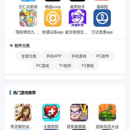
交汇点新闻
韩国soop
画质助手
漫画园
强拆情侣九游版
财通证券app
星空视频无广告版
万达普惠app
📂 软件分类
全部分类
手机APP
手机游戏
PC软件
PC游戏
TV软件
TV游戏
热门游戏推荐
青灵御剑诀九游版
主题医院
我爱躲猫猫九游版
超级坦克大战