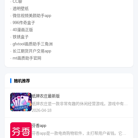
· CC聊
· 透明壁纸
· 微信视频美颜助手app
· 996传奇盒子
· 40漫画正版
· 铁锈盒子
· gfxtool画质助手三角洲
· 长江期货开户交易app
· mt画质助手官网
随机推荐
纸牌农庄最新版
纸牌农庄是一款非常有趣的休闲经营游戏。游戏中有着多种内容可以进行游玩，并且游戏中
2026-04-18
芬香app
芬香app是一款电商购物软件，主打帮用户省钱。它专门提供淘宝、天猫和京东的优惠券