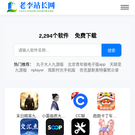
2,294个软件
免费下载
搜索
热门推荐：
丸子大人九游版
北京青年报电子版app
天姬变
九游版
nplayer
观影时光手机版
奈克瑟斯奥特曼默示录
末日精英九游版
小雷画质大师144帧
CC聊
跑跑卡丁车手游