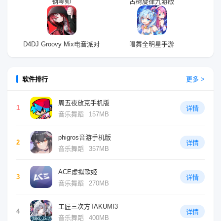
钢琴师
古树旋律九游版
D4DJ Groovy Mix电音派对
唱舞全明星手游
软件排行
更多 >
周五夜放克手机版
1
详情
音乐舞蹈
157MB
phigros音游手机版
2
详情
音乐舞蹈
357MB
ACE虚拟歌姬
3
详情
音乐舞蹈
270MB
工匠三次方TAKUMI3
4
详情
音乐舞蹈
400MB