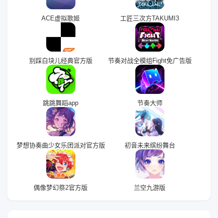
ACE虚拟歌姬
工匠三次方TAKUMI3
别踩白块儿经典官方版
节奏对战全模组Fight免广告版
跳跳舞蹈app
节奏大师
梦想协奏曲少女乐团派对官方版
初音未来缤纷舞台
偶像梦幻祭2官方版
兰空九游版