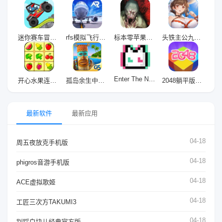
迷你赛车冒险最新版(Mini Racing)
rfs模拟飞行安卓版
标本零苹果版(Specimen Zero)
头铁主公九游版
Enter The Nyangeon
开心水果连连看2九游版
孤岛余生中文版
2048躺平版九游版
最新软件
最新应用
04-18
周五夜放克手机版
04-18
phigros音游手机版
04-18
ACE虚拟歌姬
04-18
工匠三次方TAKUMI3
04-18
别踩白块儿经典官方版