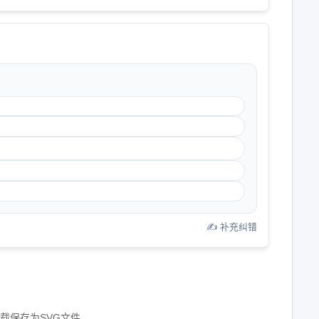
✍️ 补充纠错
像下载保存为SVG文件。