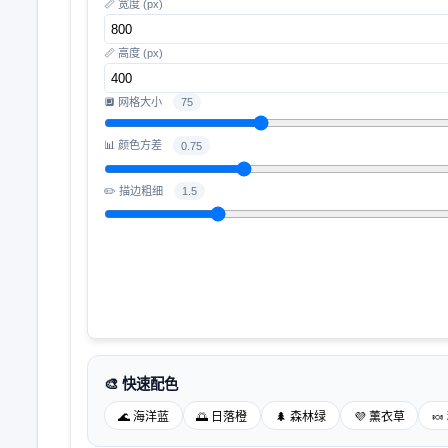
📏 宽度 (px)
📏 高度 (px)
🔲 网格大小
75
📊 颜色方差
0.75
✏️ 描边粗细
1.5
🎨 快速配色
🌊 海洋蓝
🌅 日落橙
🌲 森林绿
💜 薰衣草
