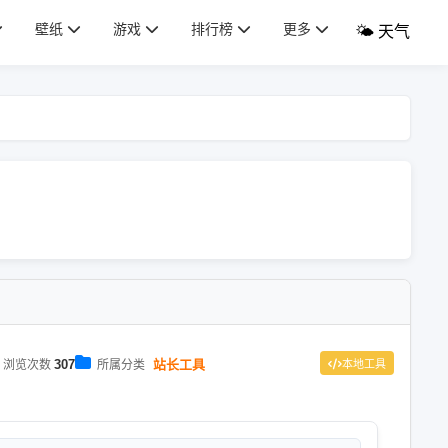
壁纸
游戏
排行榜
更多
🌤️ 天气
307
站长工具
浏览次数
所属分类
本地工具