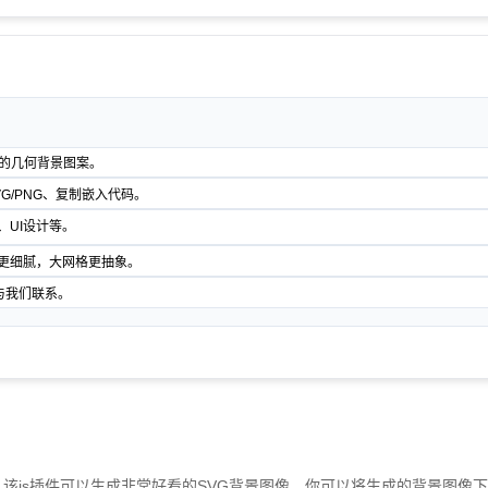
）风格的几何背景图案。
G/PNG、复制嵌入代码。
、UI设计等。
格更细腻，大网格更抽象。
与我们联系。
ript库，该js插件可以生成非常好看的SVG背景图像，你可以将生成的背景图