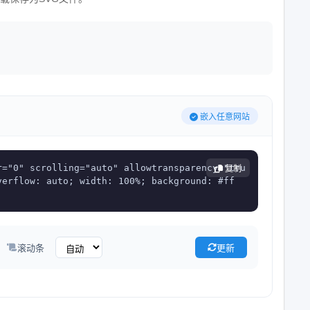
嵌入任意网站
r="0" scrolling="auto" allowtransparency="tru
复制
verflow: auto; width: 100%; background: #ff
滚动条
更新