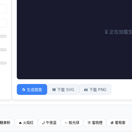
⏳ 正在加载生成
🔄 生成图案
💾 下载 SVG
📸 下载 PNG
 糖果粉
🔥 火焰红
🌙 午夜蓝
✨ 极光绿
🍑 蜜桃橙
🍇 葡萄紫