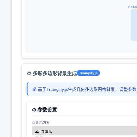
TRIAN
🎨 多彩多边形背景生成
Trianglify.js
🌈 基于Trianglify.js生成几何多边形网格背景，调
⚙️ 参数设置
🎨 配色方案