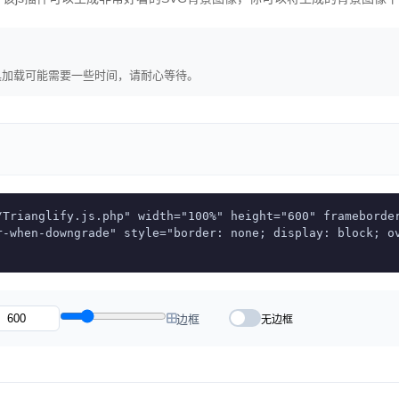
具加载可能需要一些时间，请耐心等待。
/Trianglify.js.php" width="100%" height="600" frameborde
r-when-downgrade" style="border: none; display: block; o
边框
无边框