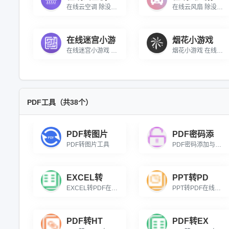
在线云空调 除没有风啥都好用的云空调
在线云风扇 除没有风啥都好的云风扇
在线迷宫小游
烟花小游戏
在线迷宫小游戏 一款在线闯迷宫的小游戏
烟花小游戏 在线模拟放烟花的小游戏
PDF工具（共38个）
PDF转图片
PDF密码添
PDF转图片工具
PDF密码添加与解除,输入文档打开密码，快速解除PDF限制，恢复打印编辑权。
EXCEL转
PPT转PD
EXCEL转PDF在线转换免费，自由选择页码范围，精准输出PDF文档。
PPT转PDF在线批量转换免费，支持自由选择页码范围，高质量保留原幻灯片排版、动画及备注。
PDF转HT
PDF转EX