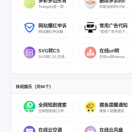
多彩多边形背
删除多余的c
Trianglify是一款能够生成多彩的三角形网格背景的javascript库，该js插件可以生成非常好看的SVG背景图像，你可以将生成的背景图像下载保存为SVG文件。
匹配当前的HTML结构，一键删除多余的除了和当前匹配的HTML无关的css
网站爆红申诉
常用广告代码
网站爆红申诉解封工具适用于：腾讯平台（qq、微信、qq浏览器、腾讯安全管家等所有腾讯平台）遭遇账号或网站异常封禁情况，一次全部解封。官方显示处理时限为7个工作日，但测试最快2天解封，以实际情况而定。注意申诉之前确保网站合法性。
“常用广告代码下载” 是专为广大网页开发者和新站长打造的实用资源平台。该页面精心整理并展示了高达 101 种不同类型的广告代码示例及下载链接，内容丰富多样，涵盖了多种流行的广告形式，满足不同场景下的广告展示需求 。 从常见的对联广告、大幅广告、滚动图片广告，到具有特色的自动轮换广告、跟随下拉框广告等，每一种广告代码都提供了详细的演示链接，方便用户提前查看实际展示效果。此外，还为每种广告代码配套提供了相应的下载链接，极大地节省了用户手动编写代码的时间和精力，能够有效提高广告开发和部署的效率。 无论是新手站长想要快速为自己网站增添广告功能，还是有经验的开发者需要灵感和参考，此工具网页都能成为得力的资源库，为网页广告的设计与实现提供有力的支持
SVG转CS
在线url转
SVG转CSS 在线将SVG转为CSS背景图片
在线url转sitemap 将多个url转为sitemap网站地图
休闲娱乐（共96个）
全网短剧搜索
摸鱼提醒通知
全网短剧接口/夸克网盘/基本上所有的都能搜索到
摸鱼人提醒通知是一个提供“摸鱼”提示和建议的网站。我们相信，在工作或学习中适当地放松和摸鱼，可以缓解压力、调节心态，并提高工作效率和学习效果。因此，我们为用户提供各种有趣的“摸鱼”方式和建议，并鼓励用户在工作间隙适度地放松和摸鱼。同时，我们也提供了一些实用的工具和资源，帮助用户更好地管理和规划自己的工作和生活。无论你是工作狂人还是学霸，都可以在摸鱼人通知网站中找到适合自己的“摸鱼”方式和建议。
在线云空调
在线云风扇