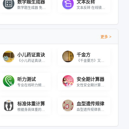
数学题生成器
文本反转
数学题生成器 免费在线小学数学练习题生成打印工具
文本反转 在线镜像或逆转文本字符串
更多 >
小儿药证直诀
千金方
《小儿药证真诀》分上、中、下3卷。上卷记脉证治法，包括“小儿脉法”、“变蒸”、“五脏所主”、“五脏病”等81篇，论述小儿生理病理特点及各种常见疾病的辨证治疗。对疮疹、惊风、诸疳等儿科重要病证辨察尤为详尽，如把疮疹区分为水疱、脓疱、斑、疹、变黑5种，分属于肝、肺、心、脾、肾五脏，其中前4种实际分别指水痘、天花、斑疹、麻疹，早在12世纪即能对其进行鉴别，实属可贵，本书卷中记“尝所台病二十三证”，是钱乙治疗验案的汇集。下卷为“诸方”，列钱乙所制方剂110余首。既有化裁精当的古方，也有独创巧妙的新方，其中治疗小儿心热的“导赤散”，治疗肾虚的“地黄丸”等，都是佳效名方，至今仍为临床医生所常用。本书基本上反映了钱乙的学术思想，总结了他的儿科临床经验，是一部理论结合实际，突出脏腑辨证思想的儿科专著，对宋以后儿科学的发展具有重要影响。
《千金要方》又称《备急千金要方》、《千金方》，是中国古代中医学经典著作之一，被誉为中国最早的临床百科全书，共30卷，是综合性临床医著。唐朝孙思邈所著，约成书于永徽三年（652年）。该书集唐代以前诊治经验之大成，对后世医家影响极大。
听力测试
安全期计算器
专业在线听力频率检测工具｜免费测试人耳可听范围(20-20000Hz)｜精准声波发生器+医学级算法｜支持自定义频率步进/时长设置｜即时生成听力范围报告，助您了解听觉健康状况，适合音乐爱好者、听力自查及音频设备测试
女性安全期计算器可以在线计算女性安全期在什么时候，了解女性安全期和排卵期以及月经期（生理期）。排卵期计算器可以为想怀孕的女性助力。
标准体重计算
血型遗传规律
根据身高体重的标准比例，测试你的身高体重标准是否在健康的范围内的实用工具!
血型遗传规律表根据父亲、母亲的血型和血型遗传规律，预测未来宝宝血型；是已知准确的方法。