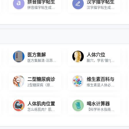
拼音描字帖生
汉字描字帖生
拼音描字帖生成器 在线生成拼音描字帖，可进行打印
汉字描字帖生成器 在线生成汉字描字帖，可进行打印
医方集解
人体穴位
医方集解清·汪昂公元1682年本书系我国清代著名医家汪昂搜罗古今名方，精心整理编撰而成，书成于清康熙二十一年（1682）。全书共分3卷，以正方及附方的形式选录古今临床常用方剂700余首，其中正方388首。全书按方剂的功用性质分为补养、涌吐、发表、攻里、表里、和解、理气、理血、祛风、祛寒、清暑、利湿、润燥、泻火、除痰、消导、收涩、杀虫、明目、痈疡，经产等21类。每方除列述方名、说明主治，介绍组成及附方加减之外，并引录各家学说阐明方义。书后附有提供仓促救急之用的”急救良方”及养生参考的”勿药元诠”。该书广搜古今诸家名方，汇集众说详加注释，选方切于实用，文字通俗简明，流传甚广，影响甚大，是一部简明实用的中医方剂学专著。本次整理以清康熙二十一年壬戌（1682）刊本为底本，经过精心校勘而成。书前增加导读，书后附有方剂索引，便于读者查阅。本书广泛适用于中医临床医生及中医爱好者参考使用。
腧穴，学名“腧”(shù)，常被称为孔穴、穴或穴道。这些是人体中脏腑功能和经络气血运行的重要节点，也是中医治疗手段如针灸、按摩、拔罐和刮痧等疗法的核心施术区域。这些穴位多位于神经末梢密集或较粗的神经纤维分布区域，因此具有高度的敏感性和治疗效果。
二型糖尿病诊
维生素百科与
2型糖尿病（原称成人发病型糖尿病）是占比超90%的糖尿病类型，常见于35岁以上人群。解析胰岛素抵抗特征、口服降糖药治疗原理及中晚期胰岛素注射必要性，提供专业诊断指标计算工具。
维生素是人体必需六大营养素之一，包含水溶性维生素B族、C与脂溶性维生素A、D、E、K。权威解析维生素的作用与功能、缺乏症状、每日摄入量标准及富含维生素的食物清单，助您科学补充营养，维持健康代谢。
人体肌肉位置
喝水计算器
怎么练肌肉？肌肉页面整合人体肌肉，肌肉锻炼，锻炼肌肉的方法等，让您为自己轻松塑造完美体形，同时了解如何防止受伤的一些科普知识。
【科学补水指南】每日饮水计算器通过体重×30ml基础公式+活动量系数，智能计算个性化饮水量。覆盖久坐、运动、办公等4种生活场景，提供7个时段的科学饮水建议，帮助维持水分平衡、促进新陈代谢，支持自定义体重单位（kg/lb）和活动强度调节。权威健康机构推荐算法，立即获取您的专属补水方案！