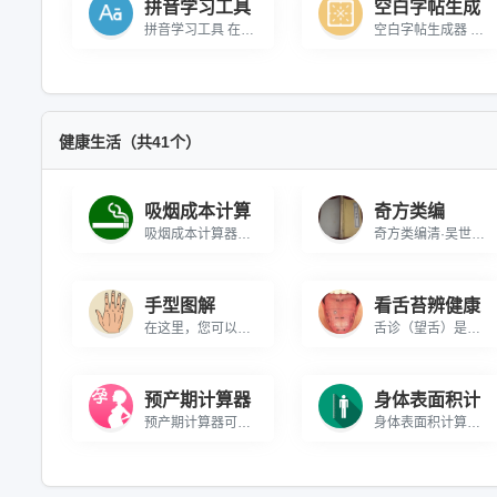
拼音学习工具
空白字帖生成
拼音学习工具 在线教你学习拼音字母
空白字帖生成器 在线生成空白字帖，可进行打印
健康生活（共41个）
吸烟成本计算
奇方类编
吸烟成本计算器在线免费使用，精准计算每日、每月、每年、3年、5年、10年吸烟花费，直观展示吸烟的经济成本，助力了解吸烟费用支出，推动健康戒烟，数据可下载保存，无需安装。
奇方类编清·吴世昌公元1644年—1911年《奇方类编》系《奇方类编》与《奇疾方》的合订本。《奇方类编》二卷。为清代江夏人吴世昌（半千）先生抄辑，由长白鄂奇善校。《奇方类编》分列二十七门，主要载录头面、须发、耳目、口鼻、牙齿、咽喉、心胃、噎膈、痰嗽、脾胃、血症、膨胀、痢泻、疟疾、风瘫、疝气、伤暑、伤寒、痔漏、损伤、疮毒急治、保养、补益、妇人、涉猎以及杂治等各种常儿病症的证治一方药，末附经验秘方，《奇方类编》累计治则方剂约800余种。《奇疾方》一卷。为清代竟陵人王远抄辑。主要载述某些奇疾怪症及其治法。
手型图解
看舌苔辨健康
在这里，您可以探索各种手型的特征、性格解析、潜在缺点和职业建议。只需选择手型，即可获得全面的个性化分析和建议。
舌诊（望舌）是中医诊断的核心方法，通过观察舌象变化精准判断健康状况。掌握舌尖→舌中→舌根→舌侧的正确观察顺序，学习舌体形态与舌苔厚薄的辨证要点。30秒快速自检+3分钟复检的科学流程，帮助早期发现亚健康问题，为疾病预防、中医养生提供可靠依据。了解舌苔健康自测技巧，获取个性化健康评估指南。
预产期计算器
身体表面积计
预产期计算器可以根据您的月经周期，轻松准确地进行预产期计算！整个预产期约为40周（280天），预产期计算方法是按末次月经时间的第一日算起，月份加9，日数加7。例如：末次月经是1月1日，加9个月为10月1日，再加7天，为10月8日。但是实际分娩日期与推算的预产期可能会相差1～2周，如果孕妇的末次月经日期记忆不清或月经不准，就需要医生代为测算预产期。
身体表面积计算器是一个工具，它通过输入身高和体重来估算一个人的BSA。这些计算器可以基于多种不同的计算公式，例如杜波依斯（DuBois）、莫斯特勒（Mosteller）和海登（Haycock）公式等。不同的计算公式可能会产生略有差异的结果，但它们通常都会提供一个可靠的BSA估算。