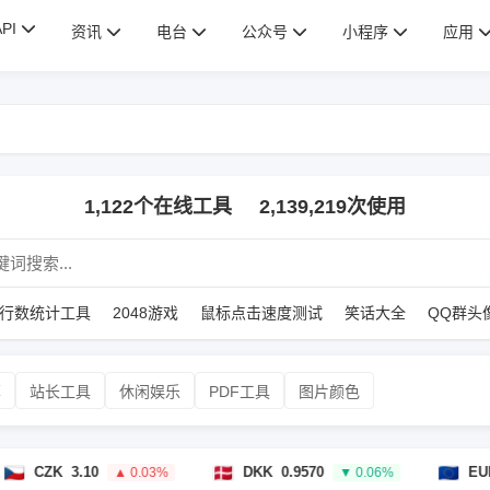
API
资讯
电台
公众号
小程序
应用
1,122个在线工具
2,139,219次使用
行数统计工具
2048游戏
鼠标点击速度测试
笑话大全
QQ群头
算
站长工具
休闲娱乐
PDF工具
图片颜色
K
3.10
DKK
0.9570
EUR
0.128
▲ 0.03%
▼ 0.06%