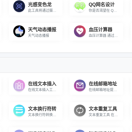
光感变色龙
QQ网名设计
此工具将通过摄像头捕捉环境光，屏幕颜色会随光线强弱实时变换
你是否渴望在 QQ 世界里拥有一个令人瞩目的网名？我们的超炫 QQ 网名设计器正是你的绝佳之选！\r\n\r\n\r\n\r\n这个设计器犹如一座创意宝藏库，专门打造独特且别具一格的 QQ 网名。它巧妙融合了非主流风格、各式各样的符号等充满个性的元素，不管你是想要展现内心的叛逆不羁，还是温柔浪漫，亦或是搞怪幽默，都能在这里找到实现的途径。\r\n\r\n\r\n\r\n在这里，你无需在浩瀚的网络里苦苦搜索灵感，也不用担心自己缺乏设计才华。只需轻点几下，设计器便能运用其强大的算法和丰富的素材，为你组合出独一无二超个性的网名。从炫酷的字符搭配到神秘的符号点缀，每一个生成的网名都仿佛是一件精心雕琢的艺术品，助你在 QQ 社交圈脱颖而出，吸引众人目光，成为当之无愧的焦点。相信使用我们的超炫 QQ 网名设计器，就能轻松开启你的个性社交之旅！
天气动态播报
血压计算器
天气动态播报
血压计算器 通过收缩压与舒张压来计算血压是否正常
在线文本插入
在线邮箱地址
在线文本插入工具 在线给文本中批量插入指定的字符
在线邮箱地址提取工具 在线从内容中批量提取邮箱地址
文本换行符转
文本重复工具
文本换行符转换行工具 在线将文本中的换行符转为换行
文本重复工具 在线将一段文本进行多次重复