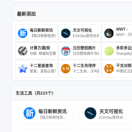
最新添加
WWT -
每日新鲜资讯
天文可视化
WWT -
【每日新鲜短资讯】 每天一分钟，知晓天下事！
ESASky提供对天文观察到整个天
计算方通(矩
日历壁纸图片
多彩多边
功能: 根据给定截面积，计算方通(矩形管)或圆管的理论长度\r\n公
日历壁纸图片合成器,上传图片或输入
Trian
十二星座查询
十二生肖排序
干支对照
星座，是指占星学中必不可少的组成部分之一，亦指天上一群群的
十二生肖，又叫属相、年兽，是中国与
中国在汉
生活工具（共223个）
每日新鲜资讯
天文可视化
【每日新鲜短资讯】 每天一分钟，知晓天下事！
ESASky提供对天文观察到整个天空的可视化访问和天文数据搜索，基于互联网应用在线访问，用户可以随意放大感兴趣的任何天体。可以查看从50多个空间探测任务和地基观测装置收集的覆盖整个电磁波段的海量天文数据，包含自1978年来收集的50多万幅图像和近950万条光谱和星表数据。这些数据对应着天上30多亿个源，包括太阳系中的行星、卫星、小行星、彗星、恒星，弥漫在银河系中的星际介质以及遥远的河外星系并持续更新中。ESASky正迅速成为访问空间探测任务和大型地基观测设备所获取的天文数据资源的重要渠道。欧洲空间局与中国科学院国家天文台、中国国家天文科学数据中心合作为其交互式天体图谱平台——ESASky打造简体中文版。现在，包括英文和西班牙文版本在内，全世界近四分之一的人都能用自己的母语使用ESASky。博科园提供ESASky原始网站链接的iframe展现访问支持，所有数据信息和版权均归于sky.esa.int