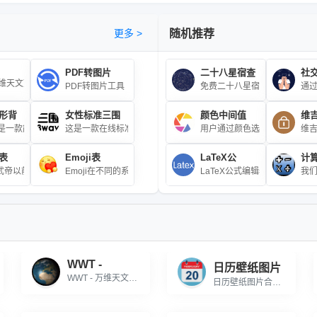
更多 >
随机推荐
PDF转图片
二十八星宿查
社
 万维天文望远镜
空的可视化访问和天文数据搜索，基于互联网应用在线访问，用户可以随意放大感兴趣的任
PDF转图片工具
免费二十八星宿查询工具，输入
通过
形背
女性标准三围
颜色中间值
维
式: 长度 = 截面积 / 截面周长 (实际为体积/截面积，根据需求调整)\r\n注: 本
图片URL，生成包含日历的壁纸，支持下
glify是一款能够生成多彩的三角形网格背景的javascript库，该js插件可以生成非
这是一款在线标准三围自测工具，用户只需输入身高值（厘米cm）
用户通过颜色选择器轻松选择
维吉
表
Emoji表
LaTeX公
计
恒星组合。自从古代以来，人类便把三五成群的恒星与他们神话中的人物或器具联系起
十二地支相配以人出生年份的十二种动物，包括鼠，牛，虎，兔，龙，蛇，马，羊，猴
武帝以前用天干地支纪年；从汉武帝到清末，用皇帝年号加天干地支纪年；民国初期
Emoji在不同的系统或软件上的样式可能不尽相同，请以当前显示为准。Emoji,
LaTeX公式编辑器是一款专
我
WWT -
日历壁纸图片
WWT - 万维天文望远镜
日历壁纸图片合成器,上传图片或输入图片URL，生成包含日历的壁纸，支持下