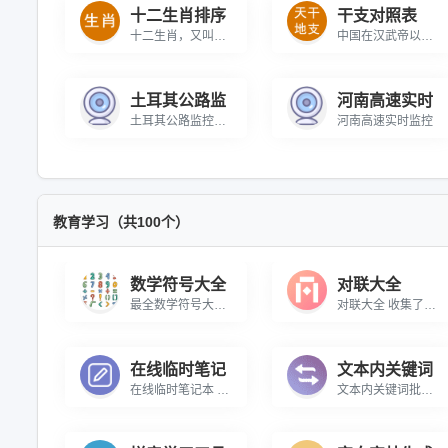
十二生肖排序
干支对照表
十二生肖，又叫属相、年兽，是中国与十二地支相配以人出生年份的十二种动物，包括鼠，牛，虎，兔，龙，蛇，马，羊，猴，鸡，狗，猪。\r\n\r\n十二生肖与十二地支相配用于记年，是十二地支的形象化代表，即子（鼠）、丑（牛）、寅（虎）、卯（兔）、辰（龙）、巳（蛇）、午（马）、未（羊）、申（猴）、酉（鸡）、戌（狗）、亥（猪），随着历史的发展逐渐融合到相生相克的民间信仰观念，表现在婚姻、人生、年运等，每一种生肖都有丰富的传说，并以此形成一种观念阐释系统，成为民间文化中的形象哲学，如婚配上的属相、庙会祈祷、本命年等。现代，更多人把生肖作为春节的吉祥物，成为娱乐文化活动的象征。
中国在汉武帝以前用天干地支纪年；从汉武帝到清末，用皇帝年号加天干地支纪年；民国初期用民国诞生时间来纪年兼或使用公元纪年，民国以后广泛采用公元纪年。
土耳其公路监
河南高速实时
土耳其公路监控摄像机
河南高速实时监控
教育学习（共100个）
数学符号大全
对联大全
最全数学符号大全，包含运算符号、几何符号、集合论符号、逻辑符号、微积分符号、希腊字母、关系符号等各类常用数学符号，支持一键复制，满足学习、办公、教学等各类需求。
对联大全 收集了大量的对联，可搜索查询
在线临时笔记
文本内关键词
在线临时笔记本 在线临时记录信息的笔记本
文本内关键词批量替换 在线对文本内容中的多个指定关键词批量替换