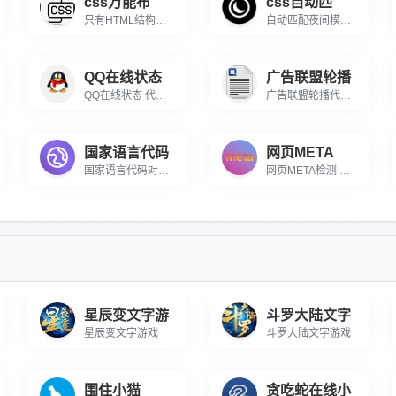
css万能布
css自动匹
只有HTML结构，没有CSS，一键自动生成匹配布局的CSS样式。这是一个万能布局排版工具！
自动匹配夜间模式的工具，粘贴一段CSS代码后能自动转换成适配深色主题的版本，并实时演示效果。
QQ在线状态
广告联盟轮播
QQ在线状态 代码生成器 QQ在线状态可以让你，只要你的QQ在线，客户通过网站就可以直接点击与你对话，即便是陌生人也照样可以，让沟通无距离。Q...
广告联盟轮播代码生成器 ‌广告联盟轮播代码生成器是一款专为广告联盟用户设计的在线工具，旨在帮助用户快速生成高效、定制化的广告轮播代码‌。通过这款工具，用户可以...
国家语言代码
网页META
国家语言代码对照表 在线查询各国语言对应的代码
网页META检测 在线检测网页中的META标签信息检测工具
星辰变文字游
斗罗大陆文字
星辰变文字游戏
斗罗大陆文字游戏
围住小猫
贪吃蛇在线小