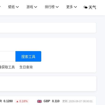
壁纸
游戏
排行榜
更多
🌤️ 天气
搜索工具
像获取工具
生日查询
0
GBP
0.1100
HKD
1.16
▲ 0.18%
▼ 0.15%
▲ 0.
更新: 2026-08-07 08:00:01