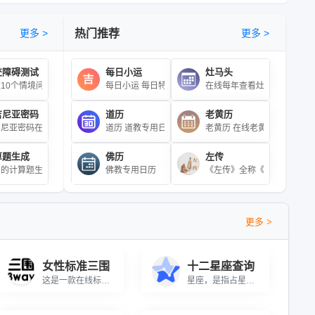
更多 >
热门推荐
更多 >
交障碍测试
每日小运
灶马头
何天体。可以查看从50多个空间探测任务和地基观测装置收集的覆盖整个电磁波段的海量
农历生日即可快速查询你的本命星宿，附完整28星宿对照表、星宿命理详解、二十八
10个情境问题精准评估社交障碍类型（A/B/C/D型）
每日小运 每日特吉生肖，次吉生肖，特衰生肖以及
在线每年查看灶马头的工具
吉尼亚密码
道历
老黄历
工具基于“已知截面积求长度”场景，即材料横截面积固定时，要得到目标截面积所需长度\r\n
常好看的SVG背景图像，你可以将生成的背景图像下载保存为SVG文件。
点击测试即可得出对应的标准三围值。根据中国成年人标准身材维度计算方法进行测算，
两种颜色，并实时显示它们之间的中间颜色值及其对应的颜色效果。用户可以自定义显
尼亚密码在线加密/解密工具
道历 道教专用日历
老黄历 在线老黄历查询
算题生成
佛历
左传
来，称之为“星座”。星座几乎是所有文明中确定天空方位的手段，在航海领域应用颇
，鸡，狗，猪。\r\n\r\n十二生肖与十二地支相配用于记年，是十二地支的形
用民国诞生时间来纪年兼或使用公元纪年，民国以后广泛采用公元纪年。
Emoji表情,Emoji符号,Emoji头像,Emoji表情包,Emoji表情大全,Emoji图片,E
业在线数学公式生成工具，支持实时LaTeX代码编辑与预览。无需下载即可快速创建
们的计算题生成器专为小学数学专项练习设计，能够生成各种形式的数学题目及其详细
佛教专用日历
《左传》全称《左氏春秋》或
更多 >
女性标准三围
十二星座查询
这是一款在线标准三围自测工具，用户只需输入身高值（厘米cm）点击测试即可得出对应的标准三围值。根据中国成年人标准身材维度计算方法进行测算，亚洲女性标准三围(胸、腰、臀)分别是84、62和86厘米。（本测试仅供参考！）感兴趣的朋友可以来测试一下。
星座，是指占星学中必不可少的组成部分之一，亦指天上一群群的恒星组合。自从古代以来，人类便把三五成群的恒星与他们神话中的人物或器具联系起来，称之为“星座”。星座几乎是所有文明中确定天空方位的手段，在航海领域应用颇广。对星座的划分完全是人为的，不同的文明对于其划分和命名都不尽相同。星座一直没有统一规定的精确边界，直到1930年，国际天文学联合会为了统一繁杂的星座划分，用精确的边界把天空分为88个正式的星座，使天空每一颗恒星都属于某一特定星座。这些正式的星座大多都以中世纪传下来的古希腊神话为基础。与此相对地，有一些广泛流传但是没有被认可为正式星座的星星的组合叫做星群。