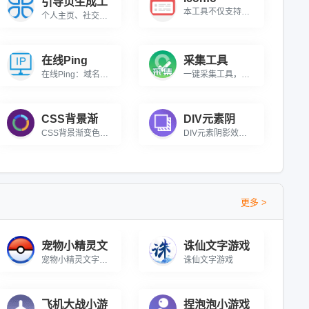
引导页生成工
本工具不仅支持在线预览丰富的iconfont图标库，还具备强大的本地ttf文件解析能力，以及无缝对接阿里图标资源的便捷功能。用户可上传本地ttf文件，或链接在线ttf、css、js资源，实现图标的全面预览与即时应用。无论是网页设计、APP开发，还是其他需要图标美化的场景，iconfont在线预览工具都能提供一站式解决方案，助力设计师与前端开发者高效工作。\r\n\r\nunicode，Font class，Symbol）iconfont preview for web, Momo\'s Blog, LuckyMomo
个人主页、社交媒体或作品集增添独特吸引力！打造动态视觉体验，让您的页面瞬间脱颖而出。无论是摄影师、博主、网红，还是个人品牌展示，都能通过高颜值动态展示吸引访客停留，提升互动率。\r\n\r\n核心亮点：\r\n\r\n✨ 自定义主题：支持调整图片风格、切换频率，匹配个人品牌调性\r\n\r\n✨ 轻量高效：纯前端实现，加载速度快，适配PC和移动端\r\n\r\n✨ 引流利器：增强页面观赏性，降低跳出率，提升用户停留时长\r\n\r\n适用于个人主页、作品集、社交媒体入口、粉丝引导页等场景，让您的页面更具魅力！
在线Ping
采集工具
在线Ping：域名、IP所在地查询
一键采集工具，旨在帮助用户轻松地从源站获取内容。用户可以自定义采集规则、目标网址、超时时间和User Agent，只需点击一键采集按钮即可完成操作。QueryList的优势在于其简洁的前端语言，使得即使不懂复杂的编程技术的用户也能轻松编写采集规则。此外，该页面还提供了采集规则和源站信息的提交功能，将它们存储在数据库中，并生成一个共享的采集规则列表，以便其他用户也可以从中受益，提升各自的技术水平。
CSS背景渐
DIV元素阴
CSS背景渐变色生成器 在线生成CSS渐变背景颜色代码，可在线可视化调试。
DIV元素阴影效果生成器 一键调试DIV元素阴影效果并生成CSS代码。
更多 >
宠物小精灵文
诛仙文字游戏
宠物小精灵文字游戏
诛仙文字游戏
飞机大战小游
捏泡泡小游戏