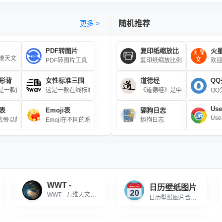
更多 >
随机推荐
PDF转图片
复印纸缩放比
火
 万维天文望远镜
空的可视化访问和天文数据搜索，基于互联网应用在线访问，用户可以随意放大感兴趣的任
PDF转图片工具
复印纸缩放
欢
形背
女性标准三围
道德经
Q
式: 长度 = 截面积 / 截面周长 (实际为体积/截面积，根据需求调整)\r\n注: 本
图片URL，生成包含日历的壁纸，支持下
glify是一款能够生成多彩的三角形网格背景的javascript库，该js插件可以生成非
这是一款在线标准三围自测工具，用户只需输入身高值（厘米cm）
《道德经》是中国古代哲学经典
Use
表
Emoji表
舔狗日志
Us
恒星组合。自从古代以来，人类便把三五成群的恒星与他们神话中的人物或器具联系起
十二地支相配以人出生年份的十二种动物，包括鼠，牛，虎，兔，龙，蛇，马，羊，猴
武帝以前用天干地支纪年；从汉武帝到清末，用皇帝年号加天干地支纪年；民国初期
Emoji在不同的系统或软件上的样式可能不尽相同，请以当前显示为准。Emoji,
舔狗日志
WWT -
日历壁纸图片
WWT - 万维天文望远镜
日历壁纸图片合成器,上传图片或输入图片URL，生成包含日历的壁纸，支持下