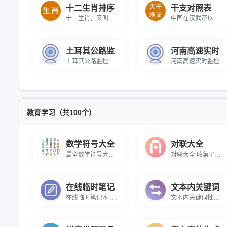
十二生肖排序
干支对照表
十二生肖，又叫属相、年兽，是中国与十二地支相配以人出生年份的十二种动物，包括鼠，牛，虎，兔，龙，蛇，马，羊，猴，鸡，狗，猪。\r\n\r\n十二生肖与十二地支相配用于记年，是十二地支的形象化代表，即子（鼠）、丑（牛）、寅（虎）、卯（兔）、辰（龙）、巳（蛇）、午（马）、未（羊）、申（猴）、酉（鸡）、戌（狗）、亥（猪），随着历史的发展逐渐融合到相生相克的民间信仰观念，表现在婚姻、人生、年运等，每一种生肖都有丰富的传说，并以此形成一种观念阐释系统，成为民间文化中的形象哲学，如婚配上的属相、庙会祈祷、本命年等。现代，更多人把生肖作为春节的吉祥物，成为娱乐文化活动的象征。
中国在汉武帝以前用天干地支纪年；从汉武帝到清末，用皇帝年号加天干地支纪年；民国初期用民国诞生时间来纪年兼或使用公元纪年，民国以后广泛采用公元纪年。
土耳其公路监
河南高速实时
土耳其公路监控摄像机
河南高速实时监控
教育学习（共100个）
数学符号大全
对联大全
最全数学符号大全，包含运算符号、几何符号、集合论符号、逻辑符号、微积分符号、希腊字母、关系符号等各类常用数学符号，支持一键复制，满足学习、办公、教学等各类需求。
对联大全 收集了大量的对联，可搜索查询
在线临时笔记
文本内关键词
在线临时笔记本 在线临时记录信息的笔记本
文本内关键词批量替换 在线对文本内容中的多个指定关键词批量替换