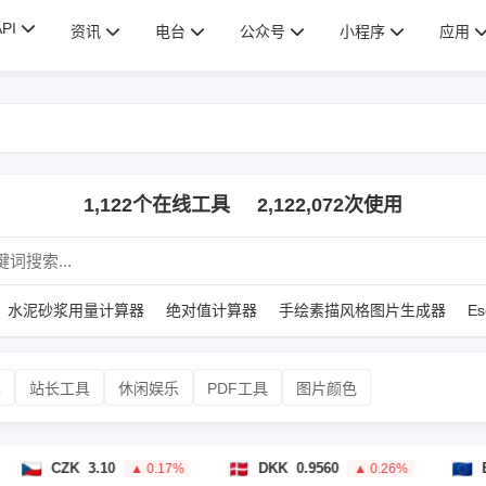
API
资讯
电台
公众号
小程序
应用
1,122个在线工具
2,122,072次使用
水泥砂浆用量计算器
绝对值计算器
手绘素描风格图片生成器
E
算
站长工具
休闲娱乐
PDF工具
图片颜色
CZK
3.10
DKK
0.9560
EUR
0.1
▲ 0.17%
▲ 0.26%