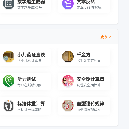
数学题生成器
文本反转
数学题生成器 免费在线小学数学练习题生成打印工具
文本反转 在线镜像或逆转文本字符串
更多 >
小儿药证直诀
千金方
《小儿药证真诀》分上、中、下3卷。上卷记脉证治法，包括“小儿脉法”、“变蒸”、“五脏所主”、“五脏病”等81篇，论述小儿生理病理特点及各种常见疾病的辨证治疗。对疮疹、惊风、诸疳等儿科重要病证辨察尤为详尽，如把疮疹区分为水疱、脓疱、斑、疹、变黑5种，分属于肝、肺、心、脾、肾五脏，其中前4种实际分别指水痘、天花、斑疹、麻疹，早在12世纪即能对其进行鉴别，实属可贵，本书卷中记“尝所台病二十三证”，是钱乙治疗验案的汇集。下卷为“诸方”，列钱乙所制方剂110余首。既有化裁精当的古方，也有独创巧妙的新方，其中治疗小儿心热的“导赤散”，治疗肾虚的“地黄丸”等，都是佳效名方，至今仍为临床医生所常用。本书基本上反映了钱乙的学术思想，总结了他的儿科临床经验，是一部理论结合实际，突出脏腑辨证思想的儿科专著，对宋以后儿科学的发展具有重要影响。
《千金要方》又称《备急千金要方》、《千金方》，是中国古代中医学经典著作之一，被誉为中国最早的临床百科全书，共30卷，是综合性临床医著。唐朝孙思邈所著，约成书于永徽三年（652年）。该书集唐代以前诊治经验之大成，对后世医家影响极大。
听力测试
安全期计算器
专业在线听力频率检测工具｜免费测试人耳可听范围(20-20000Hz)｜精准声波发生器+医学级算法｜支持自定义频率步进/时长设置｜即时生成听力范围报告，助您了解听觉健康状况，适合音乐爱好者、听力自查及音频设备测试
女性安全期计算器可以在线计算女性安全期在什么时候，了解女性安全期和排卵期以及月经期（生理期）。排卵期计算器可以为想怀孕的女性助力。
标准体重计算
血型遗传规律
根据身高体重的标准比例，测试你的身高体重标准是否在健康的范围内的实用工具!
血型遗传规律表根据父亲、母亲的血型和血型遗传规律，预测未来宝宝血型；是已知准确的方法。