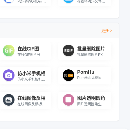
PDF转WORD在线转换免费，自选页码，OCR识别扫描件，输出格式与效果可选，精准还原
在线将PDF文件中的所有页面转为单一长图
更多 >
在线GIF图
批量删除图片
在线GIF图片分解 一款在线对GIF图片进行分解的工具
批量删除图片EXIF信息 在线批量删除图片中的EXIF信息
PornHu
仿小米手机相
PornHub风格logo生成工具 在线生成PornHub风格的Logo图片
仿小米手机相机莱卡水印工具 在线给图片添加类似莱卡水印的工具
在线图像反相
图片透明圆角
在线图像反相/反色工具 在线将图像的颜色进行反转
图片透明圆角生成器 在线给图片添加透明的圆角效果。