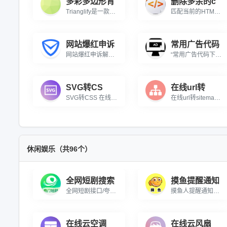
多彩多边形背
删除多余的c
Trianglify是一款能够生成多彩的三角形网格背景的javascript库，该js插件可以生成非常好看的SVG背景图像，你可以将生成的背景图像下载保存为SVG文件。
匹配当前的HTML结构，一键删除多余的除了和当前匹配的HTML无关的css
网站爆红申诉
常用广告代码
网站爆红申诉解封工具适用于：腾讯平台（qq、微信、qq浏览器、腾讯安全管家等所有腾讯平台）遭遇账号或网站异常封禁情况，一次全部解封。官方显示处理时限为7个工作日，但测试最快2天解封，以实际情况而定。注意申诉之前确保网站合法性。
“常用广告代码下载” 是专为广大网页开发者和新站长打造的实用资源平台。该页面精心整理并展示了高达 101 种不同类型的广告代码示例及下载链接，内容丰富多样，涵盖了多种流行的广告形式，满足不同场景下的广告展示需求 。 从常见的对联广告、大幅广告、滚动图片广告，到具有特色的自动轮换广告、跟随下拉框广告等，每一种广告代码都提供了详细的演示链接，方便用户提前查看实际展示效果。此外，还为每种广告代码配套提供了相应的下载链接，极大地节省了用户手动编写代码的时间和精力，能够有效提高广告开发和部署的效率。 无论是新手站长想要快速为自己网站增添广告功能，还是有经验的开发者需要灵感和参考，此工具网页都能成为得力的资源库，为网页广告的设计与实现提供有力的支持
SVG转CS
在线url转
SVG转CSS 在线将SVG转为CSS背景图片
在线url转sitemap 将多个url转为sitemap网站地图
休闲娱乐（共96个）
全网短剧搜索
摸鱼提醒通知
全网短剧接口/夸克网盘/基本上所有的都能搜索到
摸鱼人提醒通知是一个提供“摸鱼”提示和建议的网站。我们相信，在工作或学习中适当地放松和摸鱼，可以缓解压力、调节心态，并提高工作效率和学习效果。因此，我们为用户提供各种有趣的“摸鱼”方式和建议，并鼓励用户在工作间隙适度地放松和摸鱼。同时，我们也提供了一些实用的工具和资源，帮助用户更好地管理和规划自己的工作和生活。无论你是工作狂人还是学霸，都可以在摸鱼人通知网站中找到适合自己的“摸鱼”方式和建议。
在线云空调
在线云风扇