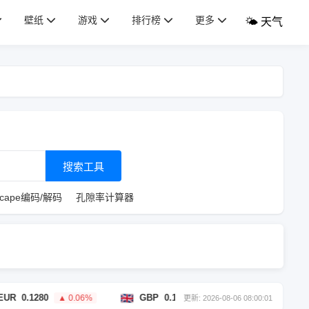
壁纸
游戏
排行榜
更多
🌤️ 天气
搜索工具
scape编码/解码
孔隙率计算器
280
GBP
0.1100
HKD
1.16
▲ 0.06%
▼ 0.14%
▲ 
更新: 2026-08-06 08:00:01