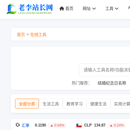
首页
网址
工具
>
首页
在线工具
热门推荐：
结婚纪念日名称
全部分类
生活工具
教育学习
健康生活
实用计
💱
CHF
0.1190
CLP
134.87
汇率
▲ 0.04%
▲ 0.24%