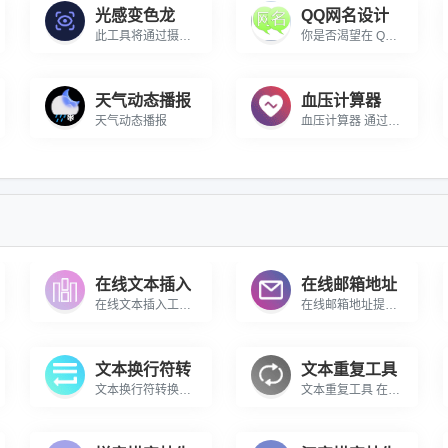
光感变色龙
QQ网名设计
此工具将通过摄像头捕捉环境光，屏幕颜色会随光线强弱实时变换
你是否渴望在 QQ 世界里拥有一个令人瞩目的网名？我们的超炫 QQ 网名设计器正是你的绝佳之选！\r\n\r\n\r\n\r\n这个设计器犹如一座创意宝藏库，专门打造独特且别具一格的 QQ 网名。它巧妙融合了非主流风格、各式各样的符号等充满个性的元素，不管你是想要展现内心的叛逆不羁，还是温柔浪漫，亦或是搞怪幽默，都能在这里找到实现的途径。\r\n\r\n\r\n\r\n在这里，你无需在浩瀚的网络里苦苦搜索灵感，也不用担心自己缺乏设计才华。只需轻点几下，设计器便能运用其强大的算法和丰富的素材，为你组合出独一无二超个性的网名。从炫酷的字符搭配到神秘的符号点缀，每一个生成的网名都仿佛是一件精心雕琢的艺术品，助你在 QQ 社交圈脱颖而出，吸引众人目光，成为当之无愧的焦点。相信使用我们的超炫 QQ 网名设计器，就能轻松开启你的个性社交之旅！
天气动态播报
血压计算器
天气动态播报
血压计算器 通过收缩压与舒张压来计算血压是否正常
在线文本插入
在线邮箱地址
在线文本插入工具 在线给文本中批量插入指定的字符
在线邮箱地址提取工具 在线从内容中批量提取邮箱地址
文本换行符转
文本重复工具
文本换行符转换行工具 在线将文本中的换行符转为换行
文本重复工具 在线将一段文本进行多次重复