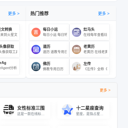
更多 >
热门推荐
更多 >
星文转换
每日小运
灶马头
何天体。可以查看从50多个空间探测任务和地基观测装置收集的覆盖整个电磁波段的海量
比例计算器 在线计算不同尺寸复印纸之间缩放计算
迎来到火星文转换页面！在这里，您可以轻松将普通文本转换为风格独特的火星文，或
每日小运 每日特吉生肖，次吉生肖，特衰生肖以及
在线每年查看灶马头的工具
Q头像获取
道历
老黄历
工具基于“已知截面积求长度”场景，即材料横截面积固定时，要得到目标截面积所需长度\r\n
常好看的SVG背景图像，你可以将生成的背景图像下载保存为SVG文件。
点击测试即可得出对应的标准三围值。根据中国成年人标准身材维度计算方法进行测算，
，春秋时期老子李耳所著，道家思想核心著作。全书分81章，含《道经》37章与《德
QQ头像获取工具 输入QQ号码即可获取QQ头像
道历 道教专用日历
老黄历 在线老黄历查询
rAg
佛历
左传
erAgent分析和查询工具能通过UA分析出浏览器名称、浏览器版本号、浏览器渲染引擎、
来，称之为“星座”。星座几乎是所有文明中确定天空方位的手段，在航海领域应用颇
，鸡，狗，猪。\r\n\r\n十二生肖与十二地支相配用于记年，是十二地支的形
用民国诞生时间来纪年兼或使用公元纪年，民国以后广泛采用公元纪年。
Emoji表情,Emoji符号,Emoji头像,Emoji表情包,Emoji表情大全,Emoji图片,E
佛教专用日历
《左传》全称《左氏春秋》或
更多 >
女性标准三围
十二星座查询
这是一款在线标准三围自测工具，用户只需输入身高值（厘米cm）点击测试即可得出对应的标准三围值。根据中国成年人标准身材维度计算方法进行测算，亚洲女性标准三围(胸、腰、臀)分别是84、62和86厘米。（本测试仅供参考！）感兴趣的朋友可以来测试一下。
星座，是指占星学中必不可少的组成部分之一，亦指天上一群群的恒星组合。自从古代以来，人类便把三五成群的恒星与他们神话中的人物或器具联系起来，称之为“星座”。星座几乎是所有文明中确定天空方位的手段，在航海领域应用颇广。对星座的划分完全是人为的，不同的文明对于其划分和命名都不尽相同。星座一直没有统一规定的精确边界，直到1930年，国际天文学联合会为了统一繁杂的星座划分，用精确的边界把天空分为88个正式的星座，使天空每一颗恒星都属于某一特定星座。这些正式的星座大多都以中世纪传下来的古希腊神话为基础。与此相对地，有一些广泛流传但是没有被认可为正式星座的星星的组合叫做星群。