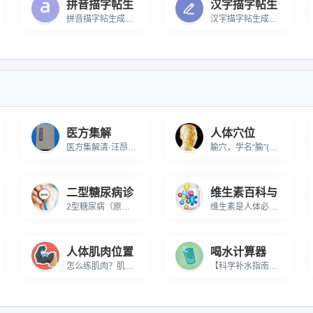
拼音描字帖生
汉字描字帖生
拼音描字帖生成器 在线生成拼音描字帖，可进行打印
汉字描字帖生成器 在线生成汉字描字帖，可进行打印
医方集解
人体穴位
医方集解清·汪昂公元1682年本书系我国清代著名医家汪昂搜罗古今名方，精心整理编撰而成，书成于清康熙二十一年（1682）。全书共分3卷，以正方及附方的形式选录古今临床常用方剂700余首，其中正方388首。全书按方剂的功用性质分为补养、涌吐、发表、攻里、表里、和解、理气、理血、祛风、祛寒、清暑、利湿、润燥、泻火、除痰、消导、收涩、杀虫、明目、痈疡，经产等21类。每方除列述方名、说明主治，介绍组成及附方加减之外，并引录各家学说阐明方义。书后附有提供仓促救急之用的”急救良方”及养生参考的”勿药元诠”。该书广搜古今诸家名方，汇集众说详加注释，选方切于实用，文字通俗简明，流传甚广，影响甚大，是一部简明实用的中医方剂学专著。本次整理以清康熙二十一年壬戌（1682）刊本为底本，经过精心校勘而成。书前增加导读，书后附有方剂索引，便于读者查阅。本书广泛适用于中医临床医生及中医爱好者参考使用。
腧穴，学名“腧”(shù)，常被称为孔穴、穴或穴道。这些是人体中脏腑功能和经络气血运行的重要节点，也是中医治疗手段如针灸、按摩、拔罐和刮痧等疗法的核心施术区域。这些穴位多位于神经末梢密集或较粗的神经纤维分布区域，因此具有高度的敏感性和治疗效果。
二型糖尿病诊
维生素百科与
2型糖尿病（原称成人发病型糖尿病）是占比超90%的糖尿病类型，常见于35岁以上人群。解析胰岛素抵抗特征、口服降糖药治疗原理及中晚期胰岛素注射必要性，提供专业诊断指标计算工具。
维生素是人体必需六大营养素之一，包含水溶性维生素B族、C与脂溶性维生素A、D、E、K。权威解析维生素的作用与功能、缺乏症状、每日摄入量标准及富含维生素的食物清单，助您科学补充营养，维持健康代谢。
人体肌肉位置
喝水计算器
怎么练肌肉？肌肉页面整合人体肌肉，肌肉锻炼，锻炼肌肉的方法等，让您为自己轻松塑造完美体形，同时了解如何防止受伤的一些科普知识。
【科学补水指南】每日饮水计算器通过体重×30ml基础公式+活动量系数，智能计算个性化饮水量。覆盖久坐、运动、办公等4种生活场景，提供7个时段的科学饮水建议，帮助维持水分平衡、促进新陈代谢，支持自定义体重单位（kg/lb）和活动强度调节。权威健康机构推荐算法，立即获取您的专属补水方案！