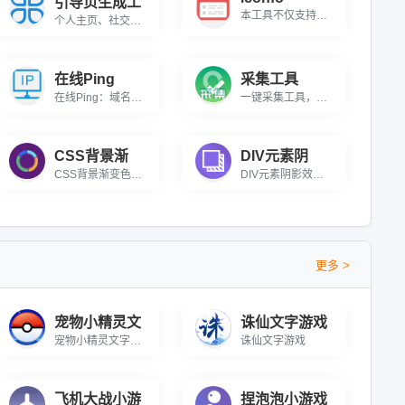
引导页生成工
本工具不仅支持在线预览丰富的iconfont图标库，还具备强大的本地ttf文件解析能力，以及无缝对接阿里图标资源的便捷功能。用户可上传本地ttf文件，或链接在线ttf、css、js资源，实现图标的全面预览与即时应用。无论是网页设计、APP开发，还是其他需要图标美化的场景，iconfont在线预览工具都能提供一站式解决方案，助力设计师与前端开发者高效工作。\r\n\r\nunicode，Font class，Symbol）iconfont preview for web, Momo\'s Blog, LuckyMomo
个人主页、社交媒体或作品集增添独特吸引力！打造动态视觉体验，让您的页面瞬间脱颖而出。无论是摄影师、博主、网红，还是个人品牌展示，都能通过高颜值动态展示吸引访客停留，提升互动率。\r\n\r\n核心亮点：\r\n\r\n✨ 自定义主题：支持调整图片风格、切换频率，匹配个人品牌调性\r\n\r\n✨ 轻量高效：纯前端实现，加载速度快，适配PC和移动端\r\n\r\n✨ 引流利器：增强页面观赏性，降低跳出率，提升用户停留时长\r\n\r\n适用于个人主页、作品集、社交媒体入口、粉丝引导页等场景，让您的页面更具魅力！
在线Ping
采集工具
在线Ping：域名、IP所在地查询
一键采集工具，旨在帮助用户轻松地从源站获取内容。用户可以自定义采集规则、目标网址、超时时间和User Agent，只需点击一键采集按钮即可完成操作。QueryList的优势在于其简洁的前端语言，使得即使不懂复杂的编程技术的用户也能轻松编写采集规则。此外，该页面还提供了采集规则和源站信息的提交功能，将它们存储在数据库中，并生成一个共享的采集规则列表，以便其他用户也可以从中受益，提升各自的技术水平。
CSS背景渐
DIV元素阴
CSS背景渐变色生成器 在线生成CSS渐变背景颜色代码，可在线可视化调试。
DIV元素阴影效果生成器 一键调试DIV元素阴影效果并生成CSS代码。
更多 >
宠物小精灵文
诛仙文字游戏
宠物小精灵文字游戏
诛仙文字游戏
飞机大战小游
捏泡泡小游戏