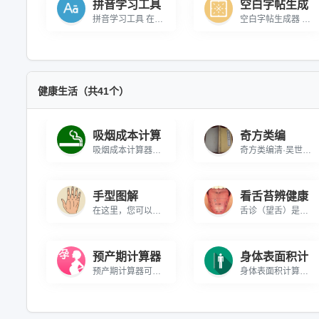
拼音学习工具
空白字帖生成
拼音学习工具 在线教你学习拼音字母
空白字帖生成器 在线生成空白字帖，可进行打印
健康生活（共41个）
吸烟成本计算
奇方类编
吸烟成本计算器在线免费使用，精准计算每日、每月、每年、3年、5年、10年吸烟花费，直观展示吸烟的经济成本，助力了解吸烟费用支出，推动健康戒烟，数据可下载保存，无需安装。
奇方类编清·吴世昌公元1644年—1911年《奇方类编》系《奇方类编》与《奇疾方》的合订本。《奇方类编》二卷。为清代江夏人吴世昌（半千）先生抄辑，由长白鄂奇善校。《奇方类编》分列二十七门，主要载录头面、须发、耳目、口鼻、牙齿、咽喉、心胃、噎膈、痰嗽、脾胃、血症、膨胀、痢泻、疟疾、风瘫、疝气、伤暑、伤寒、痔漏、损伤、疮毒急治、保养、补益、妇人、涉猎以及杂治等各种常儿病症的证治一方药，末附经验秘方，《奇方类编》累计治则方剂约800余种。《奇疾方》一卷。为清代竟陵人王远抄辑。主要载述某些奇疾怪症及其治法。
手型图解
看舌苔辨健康
在这里，您可以探索各种手型的特征、性格解析、潜在缺点和职业建议。只需选择手型，即可获得全面的个性化分析和建议。
舌诊（望舌）是中医诊断的核心方法，通过观察舌象变化精准判断健康状况。掌握舌尖→舌中→舌根→舌侧的正确观察顺序，学习舌体形态与舌苔厚薄的辨证要点。30秒快速自检+3分钟复检的科学流程，帮助早期发现亚健康问题，为疾病预防、中医养生提供可靠依据。了解舌苔健康自测技巧，获取个性化健康评估指南。
预产期计算器
身体表面积计
预产期计算器可以根据您的月经周期，轻松准确地进行预产期计算！整个预产期约为40周（280天），预产期计算方法是按末次月经时间的第一日算起，月份加9，日数加7。例如：末次月经是1月1日，加9个月为10月1日，再加7天，为10月8日。但是实际分娩日期与推算的预产期可能会相差1～2周，如果孕妇的末次月经日期记忆不清或月经不准，就需要医生代为测算预产期。
身体表面积计算器是一个工具，它通过输入身高和体重来估算一个人的BSA。这些计算器可以基于多种不同的计算公式，例如杜波依斯（DuBois）、莫斯特勒（Mosteller）和海登（Haycock）公式等。不同的计算公式可能会产生略有差异的结果，但它们通常都会提供一个可靠的BSA估算。