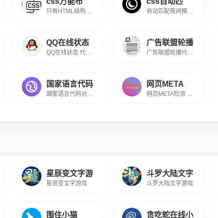
css万能布
css自动匹
只有HTML结构，没有CSS，一键自动生成匹配布局的CSS样式。这是一个万能布局排版工具！
自动匹配夜间模式的工具，粘贴一段CSS代码后能自动转换成适配深色主题的版本，并实时演示效果。
QQ在线状态
广告联盟轮播
QQ在线状态 代码生成器 QQ在线状态可以让你，只要你的QQ在线，客户通过网站就可以直接点击与你对话，即便是陌生人也照样可以，让沟通无距离。Q...
广告联盟轮播代码生成器 ‌广告联盟轮播代码生成器是一款专为广告联盟用户设计的在线工具，旨在帮助用户快速生成高效、定制化的广告轮播代码‌。通过这款工具，用户可以...
国家语言代码
网页META
国家语言代码对照表 在线查询各国语言对应的代码
网页META检测 在线检测网页中的META标签信息检测工具
星辰变文字游
斗罗大陆文字
星辰变文字游戏
斗罗大陆文字游戏
围住小猫
贪吃蛇在线小