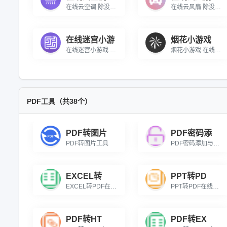
在线云空调 除没有风啥都好用的云空调
在线云风扇 除没有风啥都好的云风扇
在线迷宫小游
烟花小游戏
在线迷宫小游戏 一款在线闯迷宫的小游戏
烟花小游戏 在线模拟放烟花的小游戏
PDF工具（共38个）
PDF转图片
PDF密码添
PDF转图片工具
PDF密码添加与解除,输入文档打开密码，快速解除PDF限制，恢复打印编辑权。
EXCEL转
PPT转PD
EXCEL转PDF在线转换免费，自由选择页码范围，精准输出PDF文档。
PPT转PDF在线批量转换免费，支持自由选择页码范围，高质量保留原幻灯片排版、动画及备注。
PDF转HT
PDF转EX