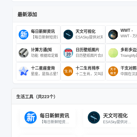
最新添加
WWT -
每日新鲜资讯
天文可视化
WWT -
【每日新鲜短资讯】 每天一分钟，知晓天下事！
ESASky提供对天文观察到整个天
计算方通(矩
日历壁纸图片
多彩多边
功能: 根据给定截面积，计算方通(矩形管)或圆管的理论长度\r\n公
日历壁纸图片合成器,上传图片或输入
Trian
十二星座查询
十二生肖排序
干支对照
星座，是指占星学中必不可少的组成部分之一，亦指天上一群群的
十二生肖，又叫属相、年兽，是中国与
中国在汉
生活工具（共223个）
每日新鲜资讯
天文可视化
【每日新鲜短资讯】 每天一分钟，知晓天下事！
ESASky提供对天文观察到整个天空的可视化访问和天文数据搜索，基于互联网应用在线访问，用户可以随意放大感兴趣的任何天体。可以查看从50多个空间探测任务和地基观测装置收集的覆盖整个电磁波段的海量天文数据，包含自1978年来收集的50多万幅图像和近950万条光谱和星表数据。这些数据对应着天上30多亿个源，包括太阳系中的行星、卫星、小行星、彗星、恒星，弥漫在银河系中的星际介质以及遥远的河外星系并持续更新中。ESASky正迅速成为访问空间探测任务和大型地基观测设备所获取的天文数据资源的重要渠道。欧洲空间局与中国科学院国家天文台、中国国家天文科学数据中心合作为其交互式天体图谱平台——ESASky打造简体中文版。现在，包括英文和西班牙文版本在内，全世界近四分之一的人都能用自己的母语使用ESASky。博科园提供ESASky原始网站链接的iframe展现访问支持，所有数据信息和版权均归于sky.esa.int