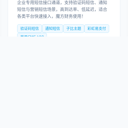
企业专用短信接口通道，支持验证码短信、通知
短信与营销短信场景，高到达率、低延迟，适合
各类平台快速接入，魔方财务使用！
验证码短信
通知短信
子比主题
彩虹易支付
苹果CMS V10
访问短信服务官网 →
稳定运行