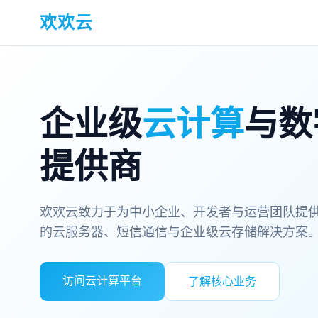
欢欢云
企业级
云计算
与数
提供商
欢欢云致力于为中小企业、开发者与运营团队提
的云服务器、短信通信与企业级云存储解决方案
访问云计算平台
了解核心业务