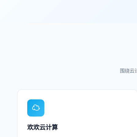
围绕云
☁
欢欢云计算