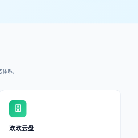
务体系。
🗄
欢欢云盘