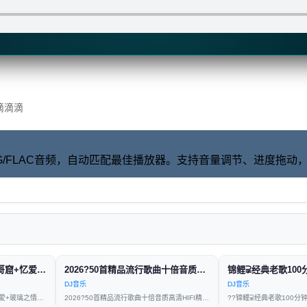
滴滴滴
/OGG/FLAC音频，自动匹配最佳播放器。支持音量调节、进度拖
粤语女声《光辉岁月+吴哥窟+忆爱+玻璃之情+让一切随风+谁明浪子心》好听到爆?
2026?50首精品流行歌曲十倍音质高清HIFI精选车载CD连载慢歌Mix?
DJ音乐
DJ音乐
粤语女声《光辉岁月+吴哥窟+忆爱+玻璃之情+让一切随风+谁明
2026?50首精品流行歌曲十倍音质高清HIFI精选车载CD