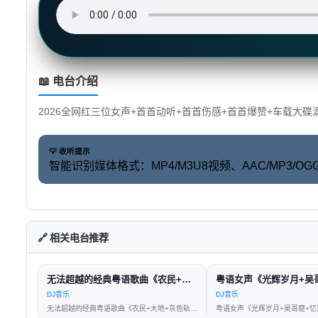
📖 电台介绍
2026全网红三位女声+首首动听+首首伤感+首首爆赞+车载大碟
💡 收听提示
智能识别媒体格式：MP4/M3U8视频、AAC/MP3
🔗 相关电台推荐
无法超越的经典粤语歌曲《农民+大地+灰色轨迹+真的爱你+光辉岁月》车载Dj串烧
DJ音乐
DJ音乐
无法超越的经典粤语歌曲《农民+大地+灰色轨迹+真的爱你+光辉