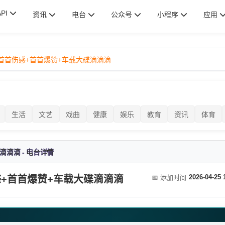
API
资讯
电台
公众号
小程序
应用
+首首伤感+首首爆赞+车载大碟滴滴滴
生活
文艺
戏曲
健康
娱乐
教育
资讯
体育
滴滴滴 - 电台详情
2026-04-25 
伤感+首首爆赞+车载大碟滴滴滴
📅 添加时间