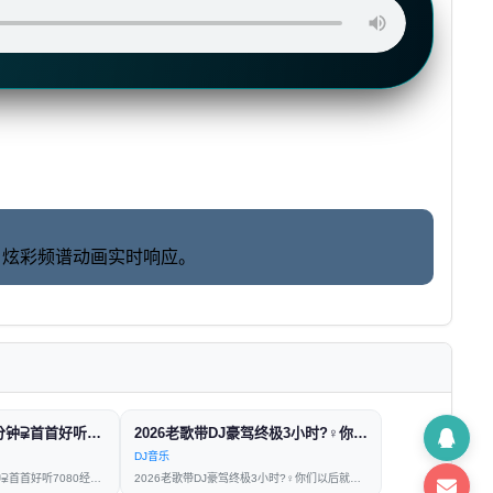
动，炫彩频谱动画实时响应。
锦鲤⫌经典老歌100分钟⫌首首好听7080经典老歌⫌2024再创新版
2026老歌带DJ豪驾终极3小时?‍♀️你们以后就叫我大哥?
DJ音乐
??锦鲤⫌经典老歌100分钟⫌首首好听7080经典老歌⫌20
2026老歌带DJ豪驾终极3小时?‍♀️你们以后就叫我大哥?