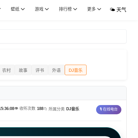
壁纸
游戏
排行榜
更多
🌤️ 天气
农村
故事
评书
外语
DJ音乐
👁️ 收听次数
15:36:08
188
📁 所属分类
DJ音乐
🎙️ 在线电台