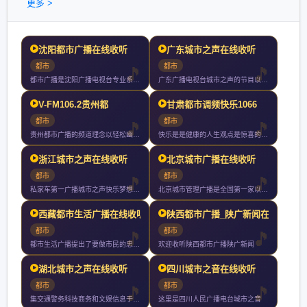
更多 >
沈阳都市广播在线收听
广东城市之声在线收听
都市
都市
都市广播是沈阳广播电视台专业系列广播频率之一都市广播作为辽沈
广东广播电视台城市之声的节目以丰富多样性和都市色彩为特征每天
V-FM106.2贵州都
甘肃都市调频快乐1066
都市
都市
贵州都市广播的频道理念以轻松幽默的风格时尚有效的内容为私家车
快乐是是健康的人生观点是惊喜的节目内容是流行的都市文化是热情
浙江城市之声在线收听
北京城市广播在线收听
都市
都市
私家车第一广播城市之声快乐梦想家拥有全球最顶尖的主持群创造知
北京城市管理广播是全国第一家以城市管理和服务为主要内容的广播
西藏都市生活广播在线收听
陕西都市广播_陕广新闻在
都市
都市
都市生活广播提出了要做市民的忠实朋友把全心全意为市民服务作为
欢迎收听陕西都市广播陕广新闻
湖北城市之声在线收听
四川城市之音在线收听
都市
都市
集交通警务科技商务和文娱信息于一体的省级交通专业广播电台以私
这里是四川人民广播电台城市之音