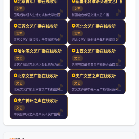
北京青年广播在线收听
新疆电台维语交通文艺广播
文艺
文艺
围绕后年轻人生活方式和大学校园学习生活的电台是注重实用信息分
新疆电台维语交通文艺广播
江苏文艺广播在线收听
河北文艺广播在线收听
文艺
文艺
江苏文艺广播是致力于传播优秀中国文化的专业化文艺电台覆盖南京
河北文艺广播创建于年月日坚持文艺视野开掘传统经典关注时尚流行
哈尔滨文艺广播在线收听
山西文艺广播在线收听
文艺
文艺
文艺广播是东北地区颇具影响力的广播频率之一收听范围覆盖黑龙江
名牌节目最多黄金搭档最火山西文艺广播成立于年月日开播年山西文
北京文艺广播在线收听
央广文艺之声在线收听
文艺
文艺
北京文艺广播北京文艺广播播出频率创建于年月日覆盖北京市全部城
文艺之声是中央人民广播电台系列频率之第九套节目年年中央人民广
央广神州之声在线收听
文艺
中央台神州之声是中央人民广播电台专门为台湾及海外听众服务的两