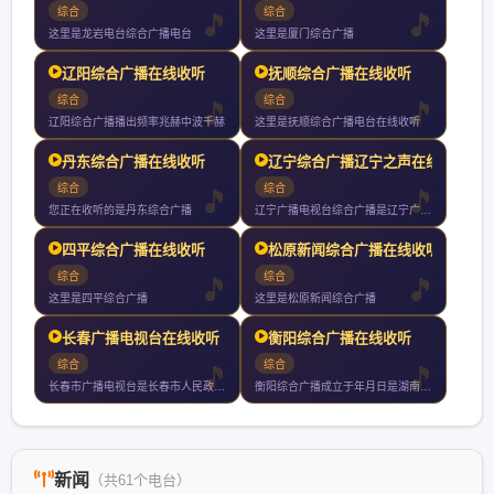
综合
综合
这里是龙岩电台综合广播电台
这里是厦门综合广播
辽阳综合广播在线收听
抚顺综合广播在线收听
综合
综合
辽阳综合广播播出频率兆赫中波千赫
这里是抚顺综合广播电台在线收听
丹东综合广播在线收听
辽宁综合广播辽宁之声在线
综合
综合
您正在收听的是丹东综合广播
辽宁广播电视台综合广播是辽宁广播电视台第一套广播节目覆盖全省
四平综合广播在线收听
松原新闻综合广播在线收听
综合
综合
这里是四平综合广播
这里是松原新闻综合广播
长春广播电视台在线收听
衡阳综合广播在线收听
综合
综合
长春市广播电视台是长春市人民政府直属正局级事业单位归口中共长
衡阳综合广播成立于年月日是湖南个市州中创办历史最悠久唯一没有
新闻
（共61个电台）