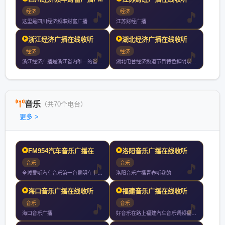
经济
经济
这里是四川经济频率财富广播
江苏财经广播
浙江经济广播在线收听
湖北经济广播在线收听
经济
经济
浙江经济广播是浙江省内唯一的省级专业财经广播频道自年月日首播
湖北电台经济频道节目特色鲜明以关注经济服务生活为宗旨深受广大
音乐
（共70个电台）
更多 >
FM954汽车音乐广播在
洛阳音乐广播在线收听
音乐
音乐
全城爱听汽车音乐第一台昆明车上收听率第一
洛阳音乐广播青春听我的
海口音乐广播在线收听
福建音乐广播在线收听
音乐
音乐
海口音乐广播
好音乐在路上福建汽车音乐调频福州厦门泉州漳州小时持续放送