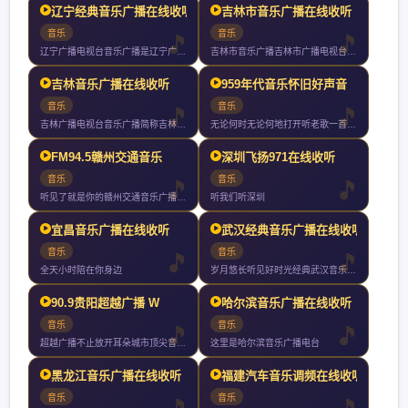
辽宁经典音乐广播在线收听
吉林市音乐广播在线收听
音乐
音乐
辽宁广播电视台音乐广播是辽宁广播电视台下属的广播频率实行全天
吉林市音乐广播吉林市广播电视台旗下最具品味和情怀的绿色调频都
吉林音乐广播在线收听
959年代音乐怀旧好声音
音乐
音乐
吉林广播电视台音乐广播简称吉林音乐广播曾用名东北亚音乐台是吉
无论何时无论何地打开听老歌一首接一首歌声不断情怀不断
FM94.5赣州交通音乐
深圳飞扬971在线收听
音乐
音乐
听见了就是你的赣州交通音乐广播你随身携带的文艺情怀
听我们听深圳
宜昌音乐广播在线收听
武汉经典音乐广播在线收听
音乐
音乐
全天小时陪在你身边
岁月悠长听见好时光经典武汉音乐广播武汉音乐广播是武汉地区第一
90.9贵阳超越广播 W
哈尔滨音乐广播在线收听
音乐
音乐
超越广播不止放开耳朵城市顶尖音乐电台小时好音乐不间断
这里是哈尔滨音乐广播电台
黑龙江音乐广播在线收听
福建汽车音乐调频在线收听
音乐
音乐