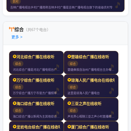
农村
吉林广播电视台乡村广播简称吉林乡村广播是吉林广播电视台旗下的省级农村专
综合
（共67个电台）
更多 >
河北综合广播在线收听
楚雄综合广播在线收听
综合
综合
河北综合广播是河北广播电视台广播双主频之一是河北省委省政府权
楚雄彝族自治州广播电视台主办每天播出时间小时是彝州主要的新闻
万宁综合广播在线收听
琼海人民广播电台在线收听
综合
综合
万宁综合广播万宁市官方广播频率以新闻政务为核心多元传播讲好万
这里是琼海人民广播电台
海口综合广播在线收听
三亚之声在线收听
综合
综合
海口综合广播以新闻为主其他综合性资讯娱乐节目为辅每天档黄金时
声无界心相随三亚之声小时直播精彩不断
龙岩电台综合广播在线收听
厦门综合广播在线收听