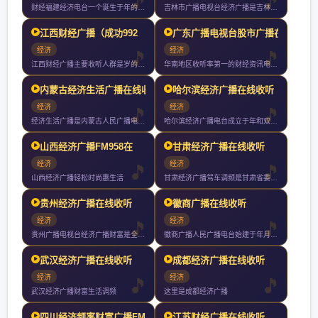
财经福建经济电台一个诞生于年的广播品牌拥有超过年的品牌积累他
吉林市广播电视台经济广播是吉林市广播电视台旗下广播频率成立于
江西财经广播（成功992
广东广播电视台股市广播在
经济
经济
江西财经广播主要收听人群是岁的工商企业界人士有车一族他们是拥
华南地区收听率第一的财经资讯电台实时直击股票期货外汇黄金交易
内蒙古经济生活广播在线收
哈尔滨经济广播在线收听
经济
经济
经济生活广播是内蒙古人民广播电台系列频率之一播出频率为兆赫是
哈尔滨经济广播电台成立于年和双频发射有效覆盖人口达万以上以关
山西经济广播FM958在
甘肃经济广播在线收听
经济
经济
山西经济广播轻松时尚惠生活
甘肃经济广播驾车调频是甘肃省委省政府为实施党中央国务院西部大
贵州经济广播在线收听
徽商广播在线收听
经济
经济
贵州广播电视台经济广播财富是全省第一家以主持人大板块直播为播
徽商广播人民广播电台始建于年月日现拥有新闻综合广播文艺广播交
武汉经济广播在线收听
成都经济广播在线收听
经济
经济
武汉经济广播财富生活调频
这里是成都经济广播
四川经济频率财富广播FM
江苏财经广播在线收听