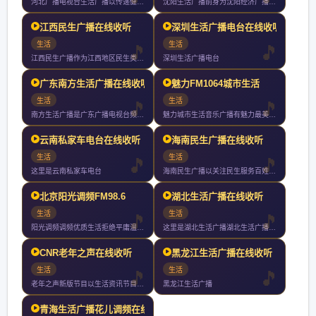
河北广播电视台生活广播以传递健康知识引领健康生活为目标努力打
沈阳生活广播前身为沈阳经济广播年开播年直播是东三省第一家直播
江西民生广播在线收听
深圳生活广播电台在线收听
生活
生活
江西民生广播作为江西地区民生类主流广播媒体年频率重构定位提出
深圳生活广播电台
广东南方生活广播在线收听
魅力FM1064城市生活
生活
生活
南方生活广播是广东广播电视台频率之一作为华南地区唯一一家以传
魅力城市生活音乐广播有魅力最美丽非凡魅力只为并不平凡的你这里
云南私家车电台在线收听
海南民生广播在线收听
生活
生活
这里是云南私家车电台
海南民生广播以关注民生服务百姓为宗旨是海南广播电视总台旗下最
北京阳光调频FM98.6
湖北生活广播在线收听
生活
生活
阳光调频调频优质生活拒绝平庸温暖发声
这里是湖北生活广播湖北生活广播你值得收听的电台
CNR老年之声在线收听
黑龙江生活广播在线收听
生活
生活
老年之声新版节目以生活资讯节目健康养生节目和文艺节目为主全天
黑龙江生活广播
青海生活广播花儿调频在线