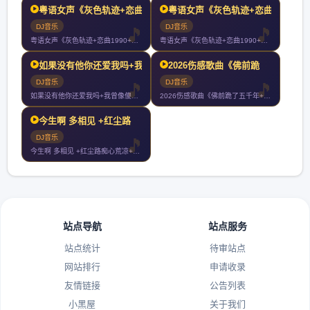
粤语女声《灰色轨迹+恋曲
粤语女声《灰色轨迹+恋曲
DJ音乐
DJ音乐
粤语女声《灰色轨迹+恋曲1990+真的爱着你+富士山下+深夜
粤语女声《灰色轨迹+恋曲1990+真的爱着你+富士山下+深夜
如果没有他你还爱我吗+我
2026伤感歌曲《佛前跪
DJ音乐
DJ音乐
如果没有他你还爱我吗+我曾像傻子一样爱你+谁+如果最后不是你
2026伤感歌曲《佛前跪了五千年+佛前求了千百遍+不负如来不
今生啊 多相见 +红尘路
DJ音乐
今生啊 多相见 +红尘路痴心荒凉+我像傻子一样爱你+大风在刮
站点导航
站点服务
站点统计
待审站点
网站排行
申请收录
友情链接
公告列表
小黑屋
关于我们