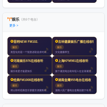
娱乐
（共6个电台）
更多 >
昆明NEW FM102.
吉林健康娱乐广播在线收听
娱乐
娱乐
类型化的是一个锐意进取追求时尚品质的广播频率是昆明地区最具影
文化健康养生
河南娱乐976在线收听
上海KFM981在线收听
娱乐
娱乐
娱乐有爱才能更快乐
旗下潮流电台和年轻人在全球潮流文化里冲浪玩乐微博微信
经典FM1008在线收听
湖南金鹰955电台在线收
娱乐
娱乐
将以聆听经典音乐掌握京津冀新闻动态为宗旨经典广播从广播出发融
湖南人民广播电台金鹰创建于年月日是全国第一家由电视台湖南经视