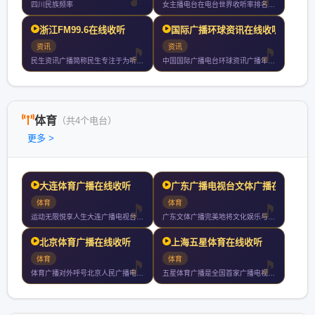
四川民族频率
女主播电台在电台世界收听率排名第十三位央视索福瑞数据调查以半
浙江FM99.6在线收听
国际广播环球资讯在线收听
资讯
资讯
民生资讯广播简称民生专注于为听众刷新立于潮头的快乐生活快乐生
中国国际广播电台环球资讯广播年月日正式开播家记者站遍布全球种
体育
（共4个电台）
更多 >
大连体育广播在线收听
广东广播电视台文体广播在
体育
体育
运动无限悦享人生大连广播电视台体育广播东北地区唯一专业体育广
广东文体广播完美地将文化娱乐与体育相结合是华南第一家都会型具
北京体育广播在线收听
上海五星体育在线收听
体育
体育
体育广播对外呼号北京人民广播电台体育广播使用频率每日播音小时
五星体育广播是全国首家广播电视多媒体联动的专业体育资讯发布平