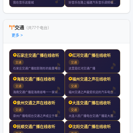
我在音乐这座城
好音乐在路上福建汽车音乐调频福州厦门泉州漳州小时持续放送
交通
（共77个电台）
更多 >
石家庄交通广播在线收听
红河交通广播在线收听
交通
交通
石家庄交通广播如影随形的能量电台
这里是红河交通广播
海南交通广播在线收听
福州交通之声在线收听
交通
交通
海南交通广播是海南省唯一一家以宣传交通服务交通为宗旨以开车人
福州交通之声最受欢迎的汽车电台立足车与行为移动人群办有用的广
泉州交通之声在线收听
大连交通广播在线收听
交通
交通
泉州广播电视台交通之声成立于年月日试播月日开播是泉州市独家专
大连人民广播电台交通广播是大连人民广播电台下属的一个广播频道
抚顺交通广播在线收听
沈阳交通广播在线收听