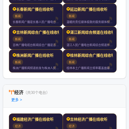
长春新闻广播在线收听
延边新闻广播在线收听
新闻
新闻
长春新闻广播是长春人民广播电台下属的新闻广播频率采用调频兆赫
温暖的责任媒体极致的服务媒体权威的专业媒体接地气的陪伴媒体新
吉林新闻综合广播在线收听
湛江新闻综合频道在线收听
新闻
新闻
吉林广播电视台新闻综合广播是吉林广播电视台旗下以新闻资讯为主
湛江人民广播电台新闻综合频道外文名是湛江人民广播电台旗下的频
株洲新闻广播在线收听
桂林新闻综合广播在线收听
新闻
新闻
株洲广播新闻频道前身为株洲人民广播电台覆盖株洲长沙湘潭等地全
桂林本土广播新闻主频率覆盖面最广影响力最大的调频广播桂林新闻
经济
（共30个电台）
更多 >
福建经济广播在线收听
吉林经济广播在线收听
经济
经济