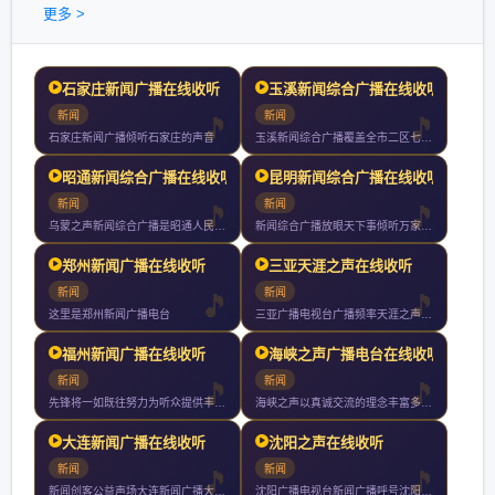
更多 >
石家庄新闻广播在线收听
玉溪新闻综合广播在线收听
新闻
新闻
石家庄新闻广播倾听石家庄的声音
玉溪新闻综合广播覆盖全市二区七县以上人口节目包括新闻类社教类
昭通新闻综合广播在线收听
昆明新闻综合广播在线收听
新闻
新闻
乌蒙之声新闻综合广播是昭通人民广播电台的主频率整套节目以新闻
新闻综合广播放眼天下事倾听万家声昆明广播电视台主频率新闻综合
郑州新闻广播在线收听
三亚天涯之声在线收听
新闻
新闻
这里是郑州新闻广播电台
三亚广播电视台广播频率天涯之声在三亚播出的频率为全天小时播音
福州新闻广播在线收听
海峡之声广播电台在线收听
新闻
新闻
先锋将一如既往努力为听众提供丰富多彩的广播节目热情为广告客户
海峡之声以真诚交流的理念丰富多彩的内容活泼多样的形式收到两岸
大连新闻广播在线收听
沈阳之声在线收听
新闻
新闻
新闻创客公益声场大连新闻广播大连主频率声音梦工场同步我们的城
沈阳广播电视台新闻广播呼号沈阳之声是沈阳地区核心新闻广播频率