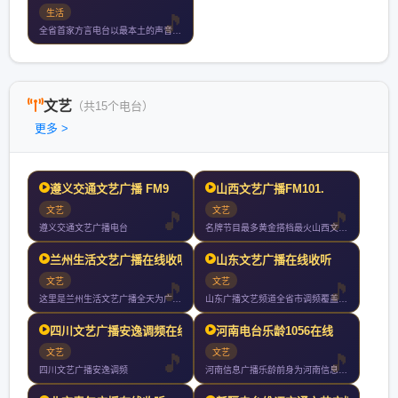
生活
全省首家方言电台以最本土的声音打造最全面的生活服务类电台
文艺
（共15个电台）
更多 >
遵义交通文艺广播 FM9
山西文艺广播FM101.
文艺
文艺
遵义交通文艺广播电台
名牌节目最多黄金搭档最火山西文艺广播成立于年月日开播年山西文
兰州生活文艺广播在线收听
山东文艺广播在线收听
文艺
文艺
这里是兰州生活文艺广播全天为广大私家车主带去及时的出行信息新
山东广播文艺频道全省市调频覆盖济南地区调频是省内唯一综合文艺
四川文艺广播安逸调频在线
河南电台乐龄1056在线
文艺
文艺
四川文艺广播安逸调频
河南信息广播乐龄前身为河南信息广播电台开播于年月日凭借调频中