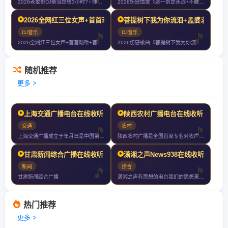
2026老歌带DJ豪驾终极3小时?‍♀️你们以后就叫我大哥?
2026伤感情歌《这一别是永远+不敢梦到的人+今生啊多相见+如果只是擦
2026全网红三位女声+首首动听+首首伤感+首首爆赞+车载大碟滴滴滴
菩提树下我为你流泪+孟婆求你一碗
DJ音乐
DJ音乐
2026全网红三位女声+首首动听+首首伤感+首首爆赞+车载大碟滴滴滴
2026伤感歌曲《菩提树下我为你流泪+孟婆求你一碗忘情汤+千滴眼泪千次
随机推荐
更多 >
上海交通广播电台在线收听
陕西农村广播电台在线收听
交通
农村
上海交通广播成立于年月日是中国第一家交通广播也是上海市政府命名的上海应
陕西农村广播是全国首家专业对农广播电台以关注百姓服务三农为办台宗旨为农
甘肃新闻综合广播在线收听
潇湘之声News938在线收听
新闻
综合
甘肃新闻综合广播
潇湘之声有思想的电台我们的思想来自于对整个社会的全面洞察和深入剖析我们
热门推荐
更多 >