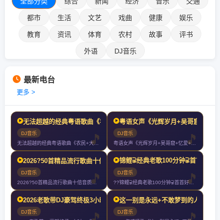
全部分类
综合
新闻
经济
音乐
交通
都市
生活
文艺
戏曲
健康
娱乐
教育
资讯
体育
农村
故事
评书
外语
DJ音乐
最新电台
更多 >
无法超越的经典粤语歌曲《农民+大地+灰色轨迹+真的爱你+光辉岁月
粤语女声《光辉岁月+吴哥窟+忆爱
DJ音乐
DJ音乐
无法超越的经典粤语歌曲《农民+大地+灰色轨迹+真的爱你+光辉岁月》车载
粤语女声《光辉岁月+吴哥窟+忆爱+玻璃之情+让一切随风+谁明浪子心》好
锦鲤⫌经典老歌100分钟⫌首首好听70
2026?50首精品流行歌曲十倍音质高清HIFI精选车载CD连载慢歌Mix?
DJ音乐
DJ音乐
2026?50首精品流行歌曲十倍音质高清HIFI精选车载CD连载慢歌M
??锦鲤⫌经典老歌100分钟⫌首首好听7080经典老歌⫌2024再创新
2026老歌带DJ豪驾终极3小时?‍♀️你们以后就叫我大哥?
这一别是永远+不敢梦到的人+今生
DJ音乐
DJ音乐