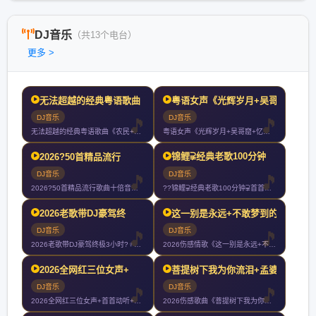
DJ音乐
（共13个电台）
更多 >
无法超越的经典粤语歌曲《
粤语女声《光辉岁月+吴哥
DJ音乐
DJ音乐
无法超越的经典粤语歌曲《农民+大地+灰色轨迹+真的爱你+光辉
粤语女声《光辉岁月+吴哥窟+忆爱+玻璃之情+让一切随风+谁明
锦鲤⫌经典老歌100分钟
2026?50首精品流行
DJ音乐
DJ音乐
2026?50首精品流行歌曲十倍音质高清HIFI精选车载CD
??锦鲤⫌经典老歌100分钟⫌首首好听7080经典老歌⫌20
2026老歌带DJ豪驾终
这一别是永远+不敢梦到的
DJ音乐
DJ音乐
2026老歌带DJ豪驾终极3小时?‍♀️你们以后就叫我大哥?
2026伤感情歌《这一别是永远+不敢梦到的人+今生啊多相见+
2026全网红三位女声+
菩提树下我为你流泪+孟婆
DJ音乐
DJ音乐
2026全网红三位女声+首首动听+首首伤感+首首爆赞+车载大
2026伤感歌曲《菩提树下我为你流泪+孟婆求你一碗忘情汤+千