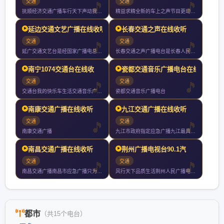
交通
交通
抚顺经济交通广播车行天下声动我心一切只为你
精益求精全新的车上之声节目更动感风格更时尚效果更清晰覆盖更广
延边交通文艺广播在线收听
长春交通之声在线收听
交通
交通
延广交通文艺台是经国家广播电总局批准的延边朝鲜族自治州唯一的
长春交通之声广播电台是长春人民广播电台的系列台之一与长春市交
南宁1074交通台在线收
瓷都交通音乐广播电台在线
交通
交通
交通台我的快乐车生活交通音乐广播为南宁广播电视台下属的一家广
瓷都交通音乐广播电台
南康交通广播在线收听
九江交通广播在线收听
交通
交通
南康交通广播
九江市政府指定应急广播九江最具影响力权威媒体
南昌交通广播在线收听
荆州广播电视台90.1汽
交通
交通
南昌交通广播南昌市应急广播只为每一个执着在路上的人尼尔森数据
风行天下品质生活荆州人民广播电台汽车电台于年月日正式开播全天
都市
（共15个电台）