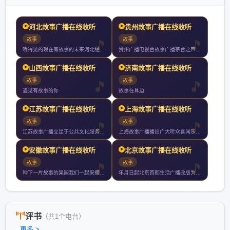
河北故事广播在线收听
贵州故事广播在线收听
故事
故事
听得见的现在有故事的未来河北经济广播讲述燕赵传奇传播河北声音
贵州广播电视台故事广播茅台之声于年月日经国家广电总局正式批准
山西故事广播在线收听
济南故事广播在线收听
故事
故事
遇见有故事的你
故事在耳边
江苏故事广播在线收听
上海故事广播在线收听
故事
故事
江苏故事广播立足于公共文化服务秉承人文精神致力于打造一个综合
上海故事广播播出广大听众喜闻乐见的丰富节目内容有当代畅销小说
安徽故事广播在线收听
北京故事广播在线收听
故事
故事
种下一片故事的果园我们一起采摘与收获关注安徽故事频率新鲜福利
年月日起北京首都生活广播改版为北京故事广播是北京第一家以讲故
评书
（共1个电台）
更多 >