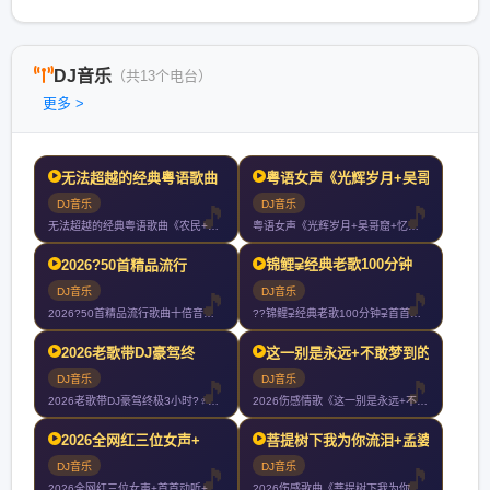
DJ音乐
（共13个电台）
更多 >
无法超越的经典粤语歌曲《
粤语女声《光辉岁月+吴哥
DJ音乐
DJ音乐
无法超越的经典粤语歌曲《农民+大地+灰色轨迹+真的爱你+光辉
粤语女声《光辉岁月+吴哥窟+忆爱+玻璃之情+让一切随风+谁明
锦鲤⫌经典老歌100分钟
2026?50首精品流行
DJ音乐
DJ音乐
2026?50首精品流行歌曲十倍音质高清HIFI精选车载CD
??锦鲤⫌经典老歌100分钟⫌首首好听7080经典老歌⫌20
2026老歌带DJ豪驾终
这一别是永远+不敢梦到的
DJ音乐
DJ音乐
2026老歌带DJ豪驾终极3小时?‍♀️你们以后就叫我大哥?
2026伤感情歌《这一别是永远+不敢梦到的人+今生啊多相见+
2026全网红三位女声+
菩提树下我为你流泪+孟婆
DJ音乐
DJ音乐
2026全网红三位女声+首首动听+首首伤感+首首爆赞+车载大
2026伤感歌曲《菩提树下我为你流泪+孟婆求你一碗忘情汤+千