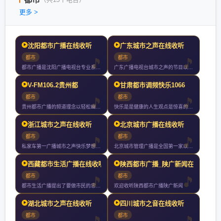
更多 >
沈阳都市广播在线收听
广东城市之声在线收听
都市
都市
都市广播是沈阳广播电视台专业系列广播频率之一都市广播作为辽沈
广东广播电视台城市之声的节目以丰富多样性和都市色彩为特征每天
V-FM106.2贵州都
甘肃都市调频快乐1066
都市
都市
贵州都市广播的频道理念以轻松幽默的风格时尚有效的内容为私家车
快乐是是健康的人生观点是惊喜的节目内容是流行的都市文化是热情
浙江城市之声在线收听
北京城市广播在线收听
都市
都市
私家车第一广播城市之声快乐梦想家拥有全球最顶尖的主持群创造知
北京城市管理广播是全国第一家以城市管理和服务为主要内容的广播
西藏都市生活广播在线收听
陕西都市广播_陕广新闻在
都市
都市
都市生活广播提出了要做市民的忠实朋友把全心全意为市民服务作为
欢迎收听陕西都市广播陕广新闻
湖北城市之声在线收听
四川城市之音在线收听
都市
都市