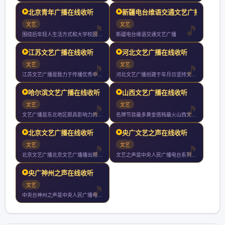
北京青年广播在线收听
新疆电台维语交通文艺广播
文艺
文艺
围绕后年轻人生活方式和大学校园学习生活的电台是注重实用信息分
新疆电台维语交通文艺广播
江苏文艺广播在线收听
河北文艺广播在线收听
文艺
文艺
江苏文艺广播是致力于传播优秀中国文化的专业化文艺电台覆盖南京
河北文艺广播创建于年月日坚持文艺视野开掘传统经典关注时尚流行
哈尔滨文艺广播在线收听
山西文艺广播在线收听
文艺
文艺
文艺广播是东北地区颇具影响力的广播频率之一收听范围覆盖黑龙江
名牌节目最多黄金搭档最火山西文艺广播成立于年月日开播年山西文
北京文艺广播在线收听
央广文艺之声在线收听
文艺
文艺
北京文艺广播北京文艺广播播出频率创建于年月日覆盖北京市全部城
文艺之声是中央人民广播电台系列频率之第九套节目年年中央人民广
央广神州之声在线收听
文艺
中央台神州之声是中央人民广播电台专门为台湾及海外听众服务的两