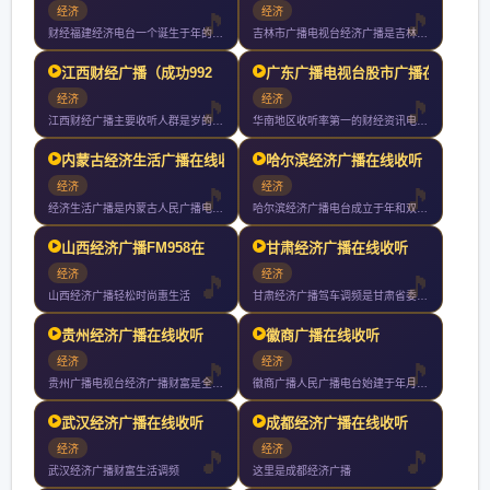
经济
经济
财经福建经济电台一个诞生于年的广播品牌拥有超过年的品牌积累他
吉林市广播电视台经济广播是吉林市广播电视台旗下广播频率成立于
江西财经广播（成功992
广东广播电视台股市广播在
经济
经济
江西财经广播主要收听人群是岁的工商企业界人士有车一族他们是拥
华南地区收听率第一的财经资讯电台实时直击股票期货外汇黄金交易
内蒙古经济生活广播在线收
哈尔滨经济广播在线收听
经济
经济
经济生活广播是内蒙古人民广播电台系列频率之一播出频率为兆赫是
哈尔滨经济广播电台成立于年和双频发射有效覆盖人口达万以上以关
山西经济广播FM958在
甘肃经济广播在线收听
经济
经济
山西经济广播轻松时尚惠生活
甘肃经济广播驾车调频是甘肃省委省政府为实施党中央国务院西部大
贵州经济广播在线收听
徽商广播在线收听
经济
经济
贵州广播电视台经济广播财富是全省第一家以主持人大板块直播为播
徽商广播人民广播电台始建于年月日现拥有新闻综合广播文艺广播交
武汉经济广播在线收听
成都经济广播在线收听
经济
经济
武汉经济广播财富生活调频
这里是成都经济广播