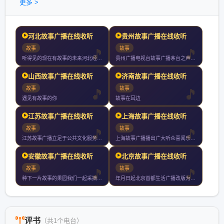
更多 >
河北故事广播在线收听
贵州故事广播在线收听
故事
故事
听得见的现在有故事的未来河北经济广播讲述燕赵传奇传播河北声音
贵州广播电视台故事广播茅台之声于年月日经国家广电总局正式批准
山西故事广播在线收听
济南故事广播在线收听
故事
故事
遇见有故事的你
故事在耳边
江苏故事广播在线收听
上海故事广播在线收听
故事
故事
江苏故事广播立足于公共文化服务秉承人文精神致力于打造一个综合
上海故事广播播出广大听众喜闻乐见的丰富节目内容有当代畅销小说
安徽故事广播在线收听
北京故事广播在线收听
故事
故事
种下一片故事的果园我们一起采摘与收获关注安徽故事频率新鲜福利
年月日起北京首都生活广播改版为北京故事广播是北京第一家以讲故
评书
（共1个电台）