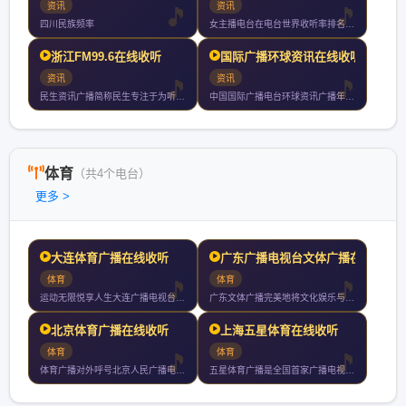
资讯
资讯
四川民族频率
女主播电台在电台世界收听率排名第十三位央视索福瑞数据调查以半
浙江FM99.6在线收听
国际广播环球资讯在线收听
资讯
资讯
民生资讯广播简称民生专注于为听众刷新立于潮头的快乐生活快乐生
中国国际广播电台环球资讯广播年月日正式开播家记者站遍布全球种
体育
（共4个电台）
更多 >
大连体育广播在线收听
广东广播电视台文体广播在
体育
体育
运动无限悦享人生大连广播电视台体育广播东北地区唯一专业体育广
广东文体广播完美地将文化娱乐与体育相结合是华南第一家都会型具
北京体育广播在线收听
上海五星体育在线收听
体育
体育
体育广播对外呼号北京人民广播电台体育广播使用频率每日播音小时
五星体育广播是全国首家广播电视多媒体联动的专业体育资讯发布平