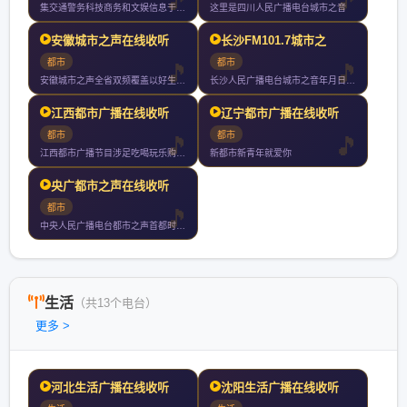
集交通警务科技商务和文娱信息于一体的省级交通专业广播电台以私
这里是四川人民广播电台城市之音
安徽城市之声在线收听
长沙FM101.7城市之
都市
都市
安徽城市之声全省双频覆盖以好生活听我的为品牌标识以好听实用轻
长沙人民广播电台城市之音年月日开播湖南一家引进系统的类型化音
江西都市广播在线收听
辽宁都市广播在线收听
都市
都市
江西都市广播节目涉足吃喝玩乐购贯穿寻找发现分享的理念传播都市
新都市新青年就爱你
央广都市之声在线收听
都市
中央人民广播电台都市之声首都时尚资讯娱乐台京城第一家汽车调频
生活
（共13个电台）
更多 >
河北生活广播在线收听
沈阳生活广播在线收听