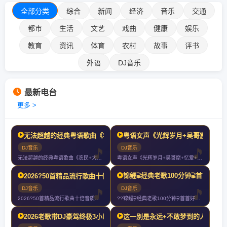
全部分类
综合
新闻
经济
音乐
交通
都市
生活
文艺
戏曲
健康
娱乐
教育
资讯
体育
农村
故事
评书
外语
DJ音乐
最新电台
更多 >
无法超越的经典粤语歌曲《农民+大地+灰色轨迹+真的爱你+光辉岁月
粤语女声《光辉岁月+吴哥窟+忆爱
DJ音乐
DJ音乐
无法超越的经典粤语歌曲《农民+大地+灰色轨迹+真的爱你+光辉岁月》车载
粤语女声《光辉岁月+吴哥窟+忆爱+玻璃之情+让一切随风+谁明浪子心》好
锦鲤⫌经典老歌100分钟⫌首首好听70
2026?50首精品流行歌曲十倍音质高清HIFI精选车载CD连载慢歌Mix?
DJ音乐
DJ音乐
2026?50首精品流行歌曲十倍音质高清HIFI精选车载CD连载慢歌M
??锦鲤⫌经典老歌100分钟⫌首首好听7080经典老歌⫌2024再创新
2026老歌带DJ豪驾终极3小时?‍♀️你们以后就叫我大哥?
这一别是永远+不敢梦到的人+今生