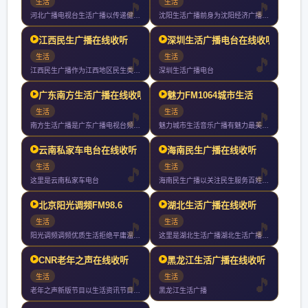
生活
生活
河北广播电视台生活广播以传递健康知识引领健康生活为目标努力打
沈阳生活广播前身为沈阳经济广播年开播年直播是东三省第一家直播
江西民生广播在线收听
深圳生活广播电台在线收听
生活
生活
江西民生广播作为江西地区民生类主流广播媒体年频率重构定位提出
深圳生活广播电台
广东南方生活广播在线收听
魅力FM1064城市生活
生活
生活
南方生活广播是广东广播电视台频率之一作为华南地区唯一一家以传
魅力城市生活音乐广播有魅力最美丽非凡魅力只为并不平凡的你这里
云南私家车电台在线收听
海南民生广播在线收听
生活
生活
这里是云南私家车电台
海南民生广播以关注民生服务百姓为宗旨是海南广播电视总台旗下最
北京阳光调频FM98.6
湖北生活广播在线收听
生活
生活
阳光调频调频优质生活拒绝平庸温暖发声
这里是湖北生活广播湖北生活广播你值得收听的电台
CNR老年之声在线收听
黑龙江生活广播在线收听
生活
生活
老年之声新版节目以生活资讯节目健康养生节目和文艺节目为主全天
黑龙江生活广播