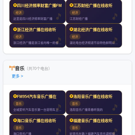
四川经济频率财富广播FM
江苏财经广播在线收听
经济
经济
这里是四川经济频率财富广播
江苏财经广播
浙江经济广播在线收听
湖北经济广播在线收听
经济
经济
浙江经济广播是浙江省内唯一的省级专业财经广播频道自年月日首播
湖北电台经济频道节目特色鲜明以关注经济服务生活为宗旨深受广大
音乐
（共70个电台）
更多 >
FM954汽车音乐广播在
洛阳音乐广播在线收听
音乐
音乐
全城爱听汽车音乐第一台昆明车上收听率第一
洛阳音乐广播青春听我的
海口音乐广播在线收听
福建音乐广播在线收听
音乐
音乐
海口音乐广播
好音乐在路上福建汽车音乐调频福州厦门泉州漳州小时持续放送