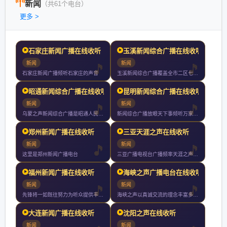
新闻
（共61个电台）
更多 >
石家庄新闻广播在线收听
玉溪新闻综合广播在线收听
新闻
新闻
石家庄新闻广播倾听石家庄的声音
玉溪新闻综合广播覆盖全市二区七县以上人口节目包括新闻类社教类
昭通新闻综合广播在线收听
昆明新闻综合广播在线收听
新闻
新闻
乌蒙之声新闻综合广播是昭通人民广播电台的主频率整套节目以新闻
新闻综合广播放眼天下事倾听万家声昆明广播电视台主频率新闻综合
郑州新闻广播在线收听
三亚天涯之声在线收听
新闻
新闻
这里是郑州新闻广播电台
三亚广播电视台广播频率天涯之声在三亚播出的频率为全天小时播音
福州新闻广播在线收听
海峡之声广播电台在线收听
新闻
新闻
先锋将一如既往努力为听众提供丰富多彩的广播节目热情为广告客户
海峡之声以真诚交流的理念丰富多彩的内容活泼多样的形式收到两岸
大连新闻广播在线收听
沈阳之声在线收听
新闻
新闻