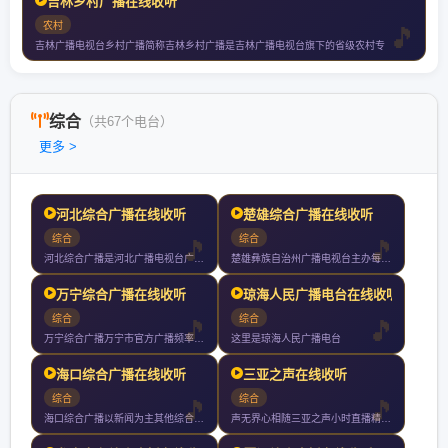
吉林乡村广播在线收听
农村
吉林广播电视台乡村广播简称吉林乡村广播是吉林广播电视台旗下的省级农村专
综合
（共67个电台）
更多 >
河北综合广播在线收听
楚雄综合广播在线收听
综合
综合
河北综合广播是河北广播电视台广播双主频之一是河北省委省政府权
楚雄彝族自治州广播电视台主办每天播出时间小时是彝州主要的新闻
万宁综合广播在线收听
琼海人民广播电台在线收听
综合
综合
万宁综合广播万宁市官方广播频率以新闻政务为核心多元传播讲好万
这里是琼海人民广播电台
海口综合广播在线收听
三亚之声在线收听
综合
综合
海口综合广播以新闻为主其他综合性资讯娱乐节目为辅每天档黄金时
声无界心相随三亚之声小时直播精彩不断