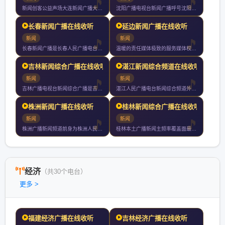
新闻创客公益声场大连新闻广播大连主频率声音梦工场同步我们的城
沈阳广播电视台新闻广播呼号沈阳之声是沈阳地区核心新闻广播频率
长春新闻广播在线收听
延边新闻广播在线收听
新闻
新闻
长春新闻广播是长春人民广播电台下属的新闻广播频率采用调频兆赫
温暖的责任媒体极致的服务媒体权威的专业媒体接地气的陪伴媒体新
吉林新闻综合广播在线收听
湛江新闻综合频道在线收听
新闻
新闻
吉林广播电视台新闻综合广播是吉林广播电视台旗下以新闻资讯为主
湛江人民广播电台新闻综合频道外文名是湛江人民广播电台旗下的频
株洲新闻广播在线收听
桂林新闻综合广播在线收听
新闻
新闻
株洲广播新闻频道前身为株洲人民广播电台覆盖株洲长沙湘潭等地全
桂林本土广播新闻主频率覆盖面最广影响力最大的调频广播桂林新闻
经济
（共30个电台）
更多 >
福建经济广播在线收听
吉林经济广播在线收听