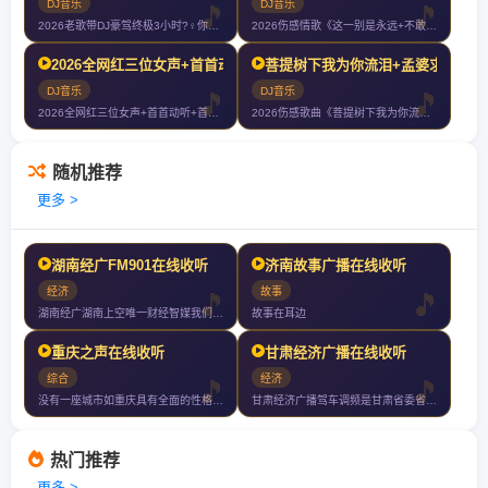
DJ音乐
DJ音乐
2026老歌带DJ豪驾终极3小时?‍♀️你们以后就叫我大哥?
2026伤感情歌《这一别是永远+不敢梦到的人+今生啊多相见+如果只是擦
2026全网红三位女声+首首动听+首首伤感+首首爆赞+车载大碟滴滴滴
菩提树下我为你流泪+孟婆求你一碗
DJ音乐
DJ音乐
2026全网红三位女声+首首动听+首首伤感+首首爆赞+车载大碟滴滴滴
2026伤感歌曲《菩提树下我为你流泪+孟婆求你一碗忘情汤+千滴眼泪千次
随机推荐
更多 >
湖南经广FM901在线收听
济南故事广播在线收听
经济
故事
湖南经广湖南上空唯一财经智媒我们关注智者的足迹见证财富的力量与您共创财
故事在耳边
重庆之声在线收听
甘肃经济广播在线收听
综合
经济
没有一座城市如重庆具有全面的性格山般耿直江般坚毅火般热情辣般豪爽侠般义
甘肃经济广播驾车调频是甘肃省委省政府为实施党中央国务院西部大开发的战略
热门推荐
更多 >