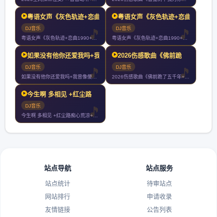
粤语女声《灰色轨迹+恋曲
粤语女声《灰色轨迹+恋曲
DJ音乐
DJ音乐
粤语女声《灰色轨迹+恋曲1990+真的爱着你+富士山下+深夜
粤语女声《灰色轨迹+恋曲1990+真的爱着你+富士山下+深夜
如果没有他你还爱我吗+我
2026伤感歌曲《佛前跪
DJ音乐
DJ音乐
如果没有他你还爱我吗+我曾像傻子一样爱你+谁+如果最后不是你
2026伤感歌曲《佛前跪了五千年+佛前求了千百遍+不负如来不
今生啊 多相见 +红尘路
DJ音乐
今生啊 多相见 +红尘路痴心荒凉+我像傻子一样爱你+大风在刮
站点导航
站点服务
站点统计
待审站点
网站排行
申请收录
友情链接
公告列表