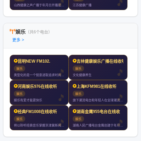
山西健康之声广播于年月日开播是全国首家医疗卫生专业广播全天播
江苏健康广播
娱乐
（共6个电台）
更多 >
昆明NEW FM102.
吉林健康娱乐广播在线收听
娱乐
娱乐
类型化的是一个锐意进取追求时尚品质的广播频率是昆明地区最具影
文化健康养生
河南娱乐976在线收听
上海KFM981在线收听
娱乐
娱乐
娱乐有爱才能更快乐
旗下潮流电台和年轻人在全球潮流文化里冲浪玩乐微博微信
经典FM1008在线收听
湖南金鹰955电台在线收
娱乐
娱乐
将以聆听经典音乐掌握京津冀新闻动态为宗旨经典广播从广播出发融
湖南人民广播电台金鹰创建于年月日是全国第一家由电视台湖南经视