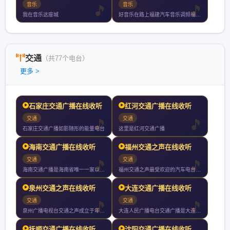
音乐
音乐
我在音乐这座城
好音乐在路上福建汽车音乐调频福州厦门泉州漳州小时持续放送
交通
（共77个电台）
更多 >
石家庄交通广播在线收听
红河交通广播在线收听
交通
交通
石家庄交通广播如影随形的能量电台
这里是红河交通广播
海南交通广播在线收听
福州交通之声在线收听
交通
交通
海南交通广播是海南省唯一一家以宣传交通服务交通为宗旨以开车人
福州交通之声最受欢迎的汽车电台立足车与行为移动人群办有用的广
泉州交通之声在线收听
大连交通广播在线收听
交通
交通
泉州广播电视台交通之声成立于年月日试播月日开播是泉州市独家专
大连人民广播电台交通广播是大连人民广播电台下属的一个广播频道
抚顺交通广播在线收听
沈阳交通广播在线收听