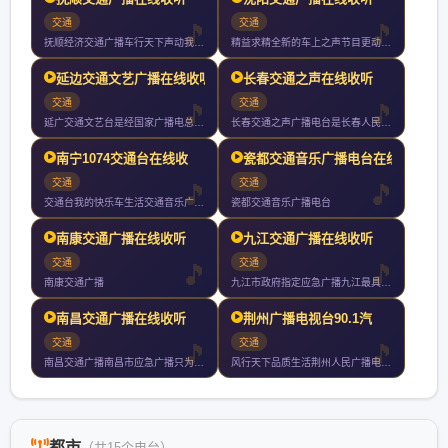
交通
交通
抚顺经济交通广播车行天下声动我心一切只为你
精益求精全新的车上之声节目更动感风格更时尚效果更清晰覆盖更广
延边交通文艺广播在线收听
长春交通之声在线收听
交通
交通
延广交通文艺台是经国家广播电总局批准的延边朝鲜族自治州唯一的
长春交通之声广播电台是长春人民广播电台的系列台之一与长春市交
南宁1074交通台在线收
瓷都交通音乐广播电台在线
交通
交通
交通台我的快乐车生活交通音乐广播为南宁广播电视台下属的一家广
瓷都交通音乐广播电台
南康交通广播在线收听
九江交通广播在线收听
交通
交通
南康交通广播
九江市政府指定应急广播九江最具影响力权威媒体
南昌交通广播在线收听
荆州广播电视台90.1汽
交通
交通
南昌交通广播南昌市应急广播只为每一个执着在路上的人尼尔森数据
风行天下品质生活荆州人民广播电台汽车电台于年月日正式开播全天
都市
（共15个电台）