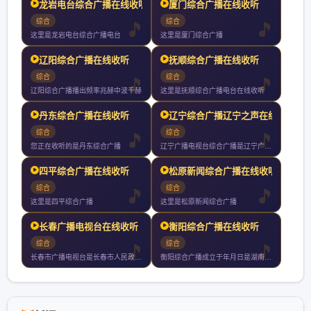
龙岩电台综合广播在线收听
厦门综合广播在线收听
综合
综合
这里是龙岩电台综合广播电台
这里是厦门综合广播
辽阳综合广播在线收听
抚顺综合广播在线收听
综合
综合
辽阳综合广播播出频率兆赫中波千赫
这里是抚顺综合广播电台在线收听
丹东综合广播在线收听
辽宁综合广播辽宁之声在线
综合
综合
您正在收听的是丹东综合广播
辽宁广播电视台综合广播是辽宁广播电视台第一套广播节目覆盖全省
四平综合广播在线收听
松原新闻综合广播在线收听
综合
综合
这里是四平综合广播
这里是松原新闻综合广播
长春广播电视台在线收听
衡阳综合广播在线收听
综合
综合
长春市广播电视台是长春市人民政府直属正局级事业单位归口中共长
衡阳综合广播成立于年月日是湖南个市州中创办历史最悠久唯一没有