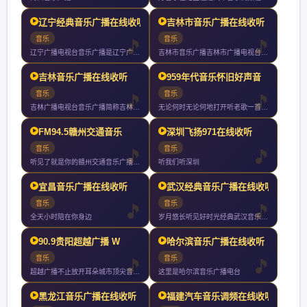
辽宁经典音乐广播在线收听
吉林市音乐广播在线收听
音乐
音乐
辽宁广播电视台音乐广播是辽宁广播电视台下属的广播频率实行全天
吉林市音乐广播吉林市广播电视台旗下最具品味和情怀的绿色调频都
吉林音乐广播在线收听
959年代音乐怀旧好声音
音乐
音乐
吉林广播电视台音乐广播简称吉林音乐广播曾用名东北亚音乐台是吉
无论何时无论何地打开听老歌一首接一首歌声不断情怀不断
FM94.5赣州交通音乐
深圳飞扬971在线收听
音乐
音乐
听见了就是你的赣州交通音乐广播你随身携带的文艺情怀
听我们听深圳
宜昌音乐广播在线收听
武汉经典音乐广播在线收听
音乐
音乐
全天小时陪在你身边
岁月悠长听见好时光经典武汉音乐广播武汉音乐广播是武汉地区第一
90.9贵阳超越广播 W
哈尔滨音乐广播在线收听
音乐
音乐
超越广播不止放开耳朵城市顶尖音乐电台小时好音乐不间断
这里是哈尔滨音乐广播电台
黑龙江音乐广播在线收听
福建汽车音乐调频在线收听