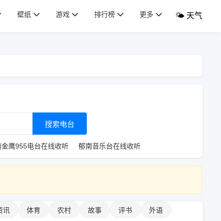
壁纸
游戏
排行榜
更多
🌤️ 天气
搜索电台
南金鹰955电台在线收听
郁南音乐台在线收听
资讯
体育
农村
故事
评书
外语