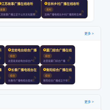
江苏故事广播在线收听
吉林乡村广播在线收听
故事
农村
江苏故事广播立足于公共文化服务秉承人文精神致力于打造一个综合纪实情感畅
吉林广播电视台乡村广播简称吉林乡村广播是吉林广播电视台旗下的省级农村专
更多 >
听
龙岩电台综合广播在线收听
厦门综合广播在线收听
综合
综合
这里是龙岩电台综合广播电台
这里是厦门综合广播
播在线收听
长春广播电视台在线收听
衡阳综合广播在线收听
综合
综合
长春市广播电视台是长春市人民政府直属正局级事业单位归口中共长
衡阳综合广播成立于年月日是湖南个市州中创办历史最悠久唯一没有
更多 >