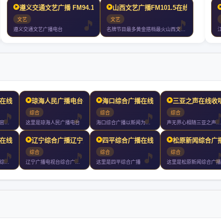
遵义交通文艺广播 FM94.1在线收听
山西文艺广播FM101.5在线收听
文艺
文艺
遵义交通文艺广播电台
名牌节目最多黄金搭档最火山西文艺广播成立于年月日开播年山西文艺广播从经
在线收听
琼海人民广播电台在线收听
海口综合广播在线收听
三亚之声在线收
综合
综合
综合
万宁综合广播万宁市官方广播频率以新闻政务为核心多元传播讲好万
这里是琼海人民广播电台
海口综合广播以新闻为主其他综合性资讯娱乐节目为辅每天档黄金时
声无界心相随三亚之声小时直播精彩不断
在线收听
辽宁综合广播辽宁之声在线
四平综合广播在线收听
松原新闻综合广
综合
综合
综合
您正在收听的是丹东综合广播
辽宁广播电视台综合广播是辽宁广播电视台第一套广播节目覆盖全省
这里是四平综合广播
这里是松原新闻综合广播