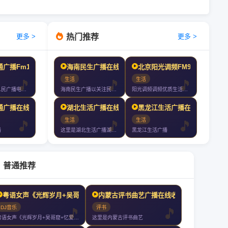
热门推荐
更多 >
更多 >
广播Fm102.9在线收听
海南民生广播在线收听
北京阳光调频FM98.6在线收听
生活
生活
年月日安顺人民广播电台交通之声正式开播在极短的时间内走入了寻常百姓家这
海南民生广播以关注民生服务百姓为宗旨是海南广播电视总台旗下最年轻的一套
阳光调频调频优质生活拒绝平庸温暖发声
通广播在线收听
湖北生活广播在线收听
黑龙江生活广播在线收听
生活
生活
播
这里是湖北生活广播湖北生活广播你值得收听的电台
黑龙江生活广播
普通推荐
粤语女声《光辉岁月+吴哥窟+忆爱+玻璃之情+让一切随风+谁明浪子心》好听
内蒙古评书曲艺广播在线收听
DJ音乐
评书
粤语女声《光辉岁月+吴哥窟+忆爱+玻璃之情+让一切随风+谁明浪子心》好
这里是内蒙古评书曲艺