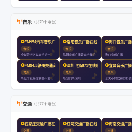
音乐
（共70个电台）
FM954汽车音乐广播在
洛阳音乐广播在线收听
海口音乐广播
音乐
音乐
音乐
全城爱听汽车音乐第一台昆明车上收听率第一
洛阳音乐广播青春听我的
海口音乐广播
FM94.5赣州交通音乐
深圳飞扬971在线收听
宜昌音乐广播
音乐
音乐
音乐
听见了就是你的赣州交通音乐广播你随身携带的文艺情怀
听我们听深圳
全天小时陪在你身边
交通
（共77个电台）
石家庄交通广播在线收听
红河交通广播在线收听
海南交通广播
交通
交通
交通