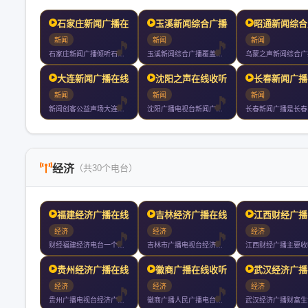
石家庄新闻广播在线收听
玉溪新闻综合广播在线收听
昭通新闻综合
新闻
新闻
新闻
石家庄新闻广播倾听石家庄的声音
玉溪新闻综合广播覆盖全市二区七县以上人口节目包括新闻类社教类
大连新闻广播在线收听
沈阳之声在线收听
长春新闻广播
新闻
新闻
新闻
新闻创客公益声场大连新闻广播大连主频率声音梦工场同步我们的城
沈阳广播电视台新闻广播呼号沈阳之声是沈阳地区核心新闻广播频率
经济
（共30个电台）
福建经济广播在线收听
吉林经济广播在线收听
江西财经广播
经济
经济
经济
财经福建经济电台一个诞生于年的广播品牌拥有超过年的品牌积累他
吉林市广播电视台经济广播是吉林市广播电视台旗下广播频率成立于
贵州经济广播在线收听
徽商广播在线收听
武汉经济广播
经济
经济
经济
贵州广播电视台经济广播财富是全省第一家以主持人大板块直播为播
徽商广播人民广播电台始建于年月日现拥有新闻综合广播文艺广播交