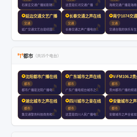
石家庄交通广播如影随形的能量电台
这里是红河交通广播
延边交通文艺广播在线收听
长春交通之声在线收听
南宁1074交
交通
交通
交通
延广交通文艺台是经国家广播电总局批准的延边朝鲜族自治州唯一的
长春交通之声广播电台是长春人民广播电台的系列台之一与长春市交
都市
（共15个电台）
沈阳都市广播在线收听
广东城市之声在线收听
V-FM106.2
都市
都市
都市
都市广播是沈阳广播电视台专业系列广播频率之一都市广播作为辽沈
广东广播电视台城市之声的节目以丰富多样性和都市色彩为特征每天
湖北城市之声在线收听
四川城市之音在线收听
安徽城市之声
都市
都市
都市
集交通警务科技商务和文娱信息于一体的省级交通专业广播电台以私
这里是四川人民广播电台城市之音