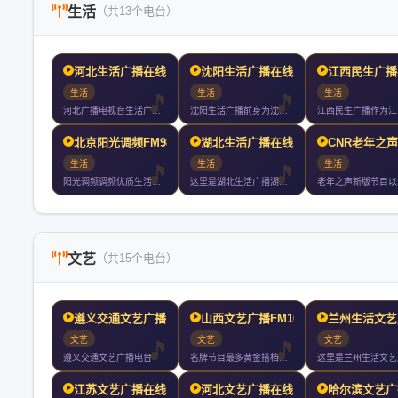
生活
（共13个电台）
河北生活广播在线收听
沈阳生活广播在线收听
江西民生广播
生活
生活
生活
河北广播电视台生活广播以传递健康知识引领健康生活为目标努力打
沈阳生活广播前身为沈阳经济广播年开播年直播是东三省第一家直播
北京阳光调频FM98.6
湖北生活广播在线收听
CNR老年之
生活
生活
生活
阳光调频调频优质生活拒绝平庸温暖发声
这里是湖北生活广播湖北生活广播你值得收听的电台
文艺
（共15个电台）
遵义交通文艺广播 FM9
山西文艺广播FM101.
兰州生活文艺
文艺
文艺
文艺
遵义交通文艺广播电台
名牌节目最多黄金搭档最火山西文艺广播成立于年月日开播年山西文
江苏文艺广播在线收听
河北文艺广播在线收听
哈尔滨文艺广