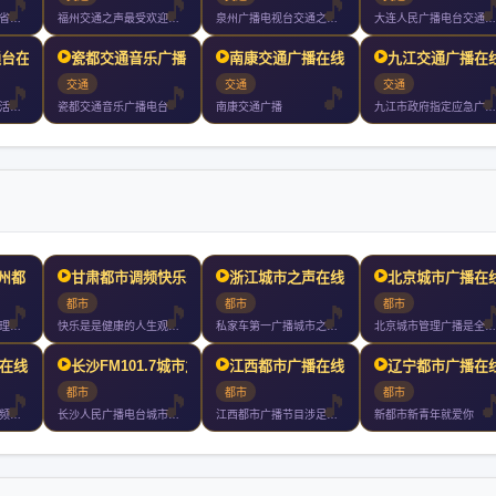
海南交通广播是海南省唯一一家以宣传交通服务交通为宗旨以开车人
福州交通之声最受欢迎的汽车电台立足车与行为移动人群办有用的广
泉州广播电视台交通之声成立于年月日试播月日开播是泉州市独家专
大连人民广播电台交通广播是大连人民广播电台下属的一个广播频道
通台在线收
瓷都交通音乐广播电台在线
南康交通广播在线收听
九江交通广播在
交通
交通
交通
交通台我的快乐车生活交通音乐广播为南宁广播电视台下属的一家广
瓷都交通音乐广播电台
南康交通广播
九江市政府指定应急广播九江最具影响力权威媒体
贵州都
甘肃都市调频快乐1066
浙江城市之声在线收听
北京城市广播在
都市
都市
都市
贵州都市广播的频道理念以轻松幽默的风格时尚有效的内容为私家车
快乐是是健康的人生观点是惊喜的节目内容是流行的都市文化是热情
私家车第一广播城市之声快乐梦想家拥有全球最顶尖的主持群创造知
北京城市管理广播是全国第一家以城市管理和服务为主要内容的广播
在线收听
长沙FM101.7城市之
江西都市广播在线收听
辽宁都市广播在
都市
都市
都市
安徽城市之声全省双频覆盖以好生活听我的为品牌标识以好听实用轻
长沙人民广播电台城市之音年月日开播湖南一家引进系统的类型化音
江西都市广播节目涉足吃喝玩乐购贯穿寻找发现分享的理念传播都市
新都市新青年就爱你