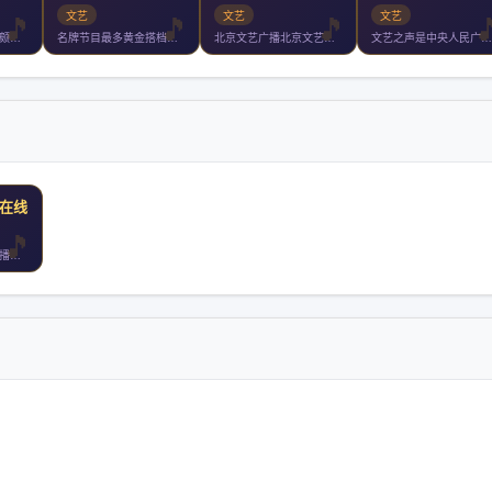
文艺
文艺
文艺
文艺广播是东北地区颇具影响力的广播频率之一收听范围覆盖黑龙江
名牌节目最多黄金搭档最火山西文艺广播成立于年月日开播年山西文
北京文艺广播北京文艺广播播出频率创建于年月日覆盖北京市全部城
文艺之声是中央人民广播电台系列频率之第九套节目年年中央人民广
在线收听
上海电台戏剧曲艺广播有着悠久传统一向执着于弘扬戏曲艺术戏剧曲