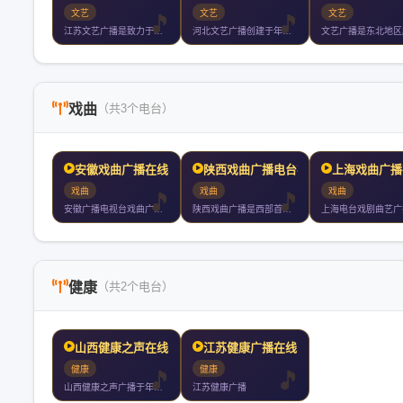
文艺
文艺
文艺
江苏文艺广播是致力于传播优秀中国文化的专业化文艺电台覆盖南京
河北文艺广播创建于年月日坚持文艺视野开掘传统经典关注时尚流行
戏曲
（共3个电台）
安徽戏曲广播在线收听
陕西戏曲广播电台在线收听
上海戏曲广播
戏曲
戏曲
戏曲
安徽广播电视台戏曲广播是安徽省第一家专业戏曲广播电台于年月日
陕西戏曲广播是西部首家专业戏曲广播弘扬秦腔为主的戏曲文化用当
健康
（共2个电台）
山西健康之声在线收听
江苏健康广播在线收听
健康
健康
山西健康之声广播于年月日开播是全国首家医疗卫生专业广播全天播
江苏健康广播