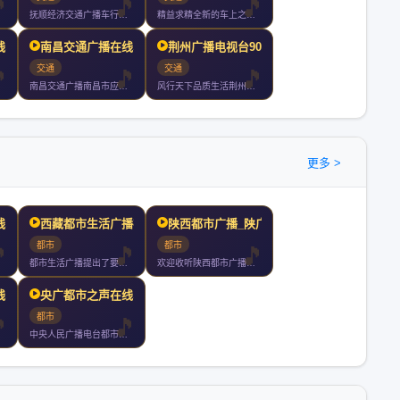
抚顺经济交通广播车行天下声动我心一切只为你
精益求精全新的车上之声节目更动感风格更时尚效果更清晰覆盖更广
线收听
南昌交通广播在线收听
荆州广播电视台90.1汽
交通
交通
南昌交通广播南昌市应急广播只为每一个执着在路上的人尼尔森数据
风行天下品质生活荆州人民广播电台汽车电台于年月日正式开播全天
更多 >
线收听
西藏都市生活广播在线收听
陕西都市广播_陕广新闻在
都市
都市
都市生活广播提出了要做市民的忠实朋友把全心全意为市民服务作为
欢迎收听陕西都市广播陕广新闻
线收听
央广都市之声在线收听
都市
中央人民广播电台都市之声首都时尚资讯娱乐台京城第一家汽车调频