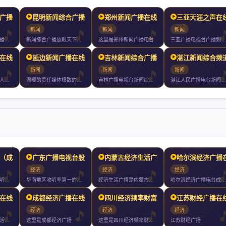
广播在线收听
昆明新闻综合广播在线收听
郑州新闻广播在线收听
三亚天涯之声在
新闻
新闻
新闻
乌蒙之声新闻综合广播是昭通人民广播电台的主频率整套节目以新闻
新闻综合广播放眼天下事倾听万家声昆明广播电视台主频率新闻综合
这里是郑州新闻广播电台
三亚广播电视台广播频率天涯之声在三亚播出的频率为全天小时播音
在线收听
延边新闻广播在线收听
吉林新闻综合广播在线收听
湛江新闻综合频
新闻
新闻
新闻
长春新闻广播是长春人民广播电台下属的新闻广播频率采用调频兆赫
温暖的责任媒体极致的服务媒体权威的专业媒体接地气的陪伴媒体新
吉林广播电视台新闻综合广播是吉林广播电视台旗下以新闻资讯为主
湛江人民广播电台新闻综合频道外文名是湛江人民广播电台旗下的频
（成功992
广东广播电视台股市广播在
内蒙古经济生活广播在线收
哈尔滨经济广播
经济
经济
经济
江西财经广播主要收听人群是岁的工商企业界人士有车一族他们是拥
华南地区收听率第一的财经资讯电台实时直击股票期货外汇黄金交易
经济生活广播是内蒙古人民广播电台系列频率之一播出频率为兆赫是
哈尔滨经济广播电台成立于年和双频发射有效覆盖人口达万以上以关
在线收听
成都经济广播在线收听
四川经济频率财富广播FM
江苏财经广播在
经济
经济
经济
武汉经济广播财富生活调频
这里是成都经济广播
这里是四川经济频率财富广播
江苏财经广播