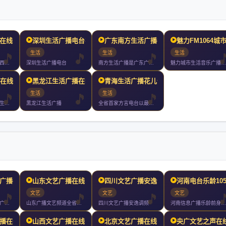
在线收听
深圳生活广播电台在线收听
广东南方生活广播在线收听
魅力FM1064城
生活
生活
生活
江西民生广播作为江西地区民生类主流广播媒体年频率重构定位提出
深圳生活广播电台
南方生活广播是广东广播电视台频率之一作为华南地区唯一一家以传
魅力城市生活音乐广播有魅力最美丽非凡魅力只为并不平凡的你这里
声在线收听
黑龙江生活广播在线收听
青海生活广播花儿调频在线
生活
生活
老年之声新版节目以生活资讯节目健康养生节目和文艺节目为主全天
黑龙江生活广播
全省首家方言电台以最本土的声音打造最全面的生活服务类电台
广播在线收听
山东文艺广播在线收听
四川文艺广播安逸调频在线
河南电台乐龄10
文艺
文艺
文艺
这里是兰州生活文艺广播全天为广大私家车主带去及时的出行信息新
山东广播文艺频道全省市调频覆盖济南地区调频是省内唯一综合文艺
四川文艺广播安逸调频
河南信息广播乐龄前身为河南信息广播电台开播于年月日凭借调频中
播在线收听
山西文艺广播在线收听
北京文艺广播在线收听
央广文艺之声在