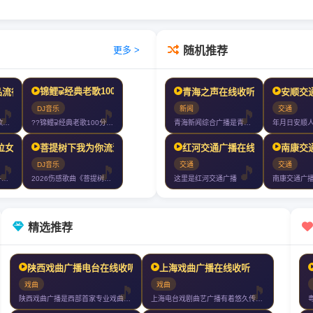
随机推荐
更多 >
锦鲤⫌经典老歌100分钟⫌首首好听7080经典老歌⫌2024再创新版
岁月》车载Dj串烧
璃之情+让一切随风+谁明浪子心》好听到爆?
精品流行歌曲十倍音质高清HIFI精选车载CD连载慢歌Mix?
青海之声在线收听
安顺交通
新闻
交通
DJ音乐
2026?50首精品流行歌曲十倍音质高清HIFI精选车载CD连载慢歌M
青海新闻综合广播是青海广播电视台广播主频率青海省内覆盖范围最大受众最为
??锦鲤⫌经典老歌100分钟⫌首首好听7080经典老歌⫌2024再创新
相见+如果只是擦肩的缘分
三位女声+首首动听+首首伤感+首首爆赞+车载大碟滴滴滴
菩提树下我为你流泪+孟婆求你一碗忘情汤+千滴眼泪千次心碎
红河交通广播在线收听
南康交
DJ音乐
交通
交通
2026全网红三位女声+首首动听+首首伤感+首首爆赞+车载大碟滴滴滴
2026伤感歌曲《菩提树下我为你流泪+孟婆求你一碗忘情汤+千滴眼泪千次
这里是红河交通广播
南康交通广
精选推荐
陕西戏曲广播电台在线收听
上海戏曲广播在线收听
戏曲
戏曲
陕西戏曲广播是西部首家专业戏曲广播弘扬秦腔为主的戏曲文化用当代精神挖掘
上海电台戏剧曲艺广播有着悠久传统一向执着于弘扬戏曲艺术戏剧曲艺广播力足