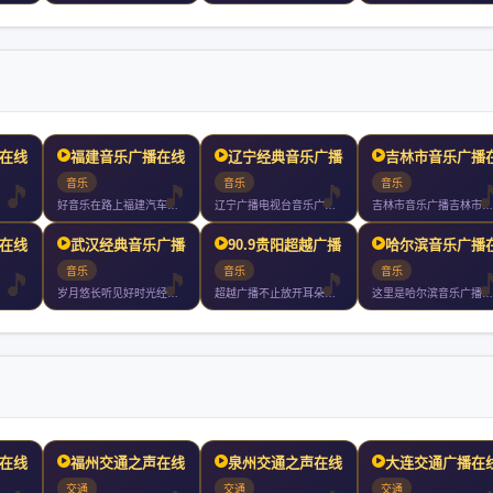
在线收听
福建音乐广播在线收听
辽宁经典音乐广播在线收听
吉林市音乐广播
音乐
音乐
音乐
好音乐在路上福建汽车音乐调频福州厦门泉州漳州小时持续放送
辽宁广播电视台音乐广播是辽宁广播电视台下属的广播频率实行全天
吉林市音乐广播吉林市广播电视台旗下最具品味和情怀的绿色调频都
在线收听
武汉经典音乐广播在线收听
90.9贵阳超越广播 W
哈尔滨音乐广播
音乐
音乐
音乐
岁月悠长听见好时光经典武汉音乐广播武汉音乐广播是武汉地区第一
超越广播不止放开耳朵城市顶尖音乐电台小时好音乐不间断
这里是哈尔滨音乐广播电台
在线收听
福州交通之声在线收听
泉州交通之声在线收听
大连交通广播在
交通
交通
交通