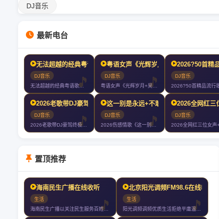
DJ音乐
最新电台
无法超越的经典粤语歌曲《农民+大地+灰色轨迹+真的爱你+光辉
粤语女声《光辉岁月+吴哥窟+忆爱+玻
2026?50首
DJ音乐
DJ音乐
DJ音乐
无法超越的经典粤语歌曲《农民+大地+灰色轨迹+真的爱你+光辉岁月》车载
粤语女声《光辉岁月+吴哥窟+忆爱+玻璃之情+让一切随风+谁明浪子心》好
2026老歌带DJ豪驾终极3小时?‍♀️你们以后就叫我大哥?
这一别是永远+不敢梦到的人+今生啊多
2026全网红
DJ音乐
DJ音乐
DJ音乐
2026老歌带DJ豪驾终极3小时?‍♀️你们以后就叫我大哥?
2026伤感情歌《这一别是永远+不敢梦到的人+今生啊多相见+如果只是擦
置顶推荐
海南民生广播在线收听
北京阳光调频FM98.6在线收听
生活
生活
海南民生广播以关注民生服务百姓为宗旨是海南广播电视总台旗下最年轻的一套
阳光调频调频优质生活拒绝平庸温暖发声