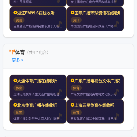
四川民族频率
女主播电台在电台世界收听率排名第十三位央视索福瑞数据调查以半
浙江FM99.6在线收听
国际广播环球资讯在线收听
资讯
资讯
民生资讯广播简称民生专注于为听众刷新立于潮头的快乐生活快乐生
中国国际广播电台环球资讯广播年月日正式开播家记者站遍布全球种
体育
（共4个电台）
更多 >
大连体育广播在线收听
广东广播电视台文体广播在
体育
体育
运动无限悦享人生大连广播电视台体育广播东北地区唯一专业体育广
广东文体广播完美地将文化娱乐与体育相结合是华南第一家都会型具
北京体育广播在线收听
上海五星体育在线收听
体育
体育
体育广播对外呼号北京人民广播电台体育广播使用频率每日播音小时
五星体育广播是全国首家广播电视多媒体联动的专业体育资讯发布平