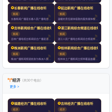
长春新闻广播在线收听
延边新闻广播在线收听
新闻
新闻
长春新闻广播是长春人民广播电台下属的新闻广播频率采用调频兆赫
温暖的责任媒体极致的服务媒体权威的专业媒体接地气的陪伴媒体新
吉林新闻综合广播在线收听
湛江新闻综合频道在线收听
新闻
新闻
吉林广播电视台新闻综合广播是吉林广播电视台旗下以新闻资讯为主
湛江人民广播电台新闻综合频道外文名是湛江人民广播电台旗下的频
株洲新闻广播在线收听
桂林新闻综合广播在线收听
新闻
新闻
株洲广播新闻频道前身为株洲人民广播电台覆盖株洲长沙湘潭等地全
桂林本土广播新闻主频率覆盖面最广影响力最大的调频广播桂林新闻
经济
（共30个电台）
更多 >
福建经济广播在线收听
吉林经济广播在线收听
经济
经济