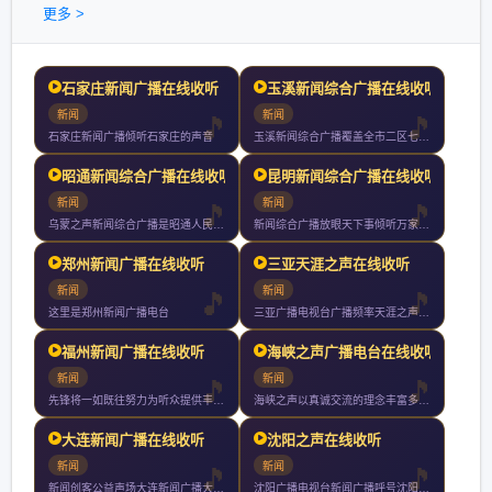
更多 >
石家庄新闻广播在线收听
玉溪新闻综合广播在线收听
新闻
新闻
石家庄新闻广播倾听石家庄的声音
玉溪新闻综合广播覆盖全市二区七县以上人口节目包括新闻类社教类
昭通新闻综合广播在线收听
昆明新闻综合广播在线收听
新闻
新闻
乌蒙之声新闻综合广播是昭通人民广播电台的主频率整套节目以新闻
新闻综合广播放眼天下事倾听万家声昆明广播电视台主频率新闻综合
郑州新闻广播在线收听
三亚天涯之声在线收听
新闻
新闻
这里是郑州新闻广播电台
三亚广播电视台广播频率天涯之声在三亚播出的频率为全天小时播音
福州新闻广播在线收听
海峡之声广播电台在线收听
新闻
新闻
先锋将一如既往努力为听众提供丰富多彩的广播节目热情为广告客户
海峡之声以真诚交流的理念丰富多彩的内容活泼多样的形式收到两岸
大连新闻广播在线收听
沈阳之声在线收听
新闻
新闻
新闻创客公益声场大连新闻广播大连主频率声音梦工场同步我们的城
沈阳广播电视台新闻广播呼号沈阳之声是沈阳地区核心新闻广播频率