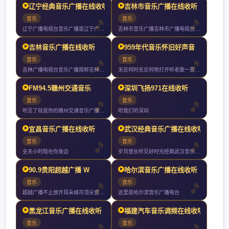
辽宁经典音乐广播在线收听
吉林市音乐广播在线收听
音乐
音乐
辽宁广播电视台音乐广播是辽宁广播电视台下属的广播频率实行全天
吉林市音乐广播吉林市广播电视台旗下最具品味和情怀的绿色调频都
吉林音乐广播在线收听
959年代音乐怀旧好声音
音乐
音乐
吉林广播电视台音乐广播简称吉林音乐广播曾用名东北亚音乐台是吉
无论何时无论何地打开听老歌一首接一首歌声不断情怀不断
FM94.5赣州交通音乐
深圳飞扬971在线收听
音乐
音乐
听见了就是你的赣州交通音乐广播你随身携带的文艺情怀
听我们听深圳
宜昌音乐广播在线收听
武汉经典音乐广播在线收听
音乐
音乐
全天小时陪在你身边
岁月悠长听见好时光经典武汉音乐广播武汉音乐广播是武汉地区第一
90.9贵阳超越广播 W
哈尔滨音乐广播在线收听
音乐
音乐
超越广播不止放开耳朵城市顶尖音乐电台小时好音乐不间断
这里是哈尔滨音乐广播电台
黑龙江音乐广播在线收听
福建汽车音乐调频在线收听
音乐
音乐