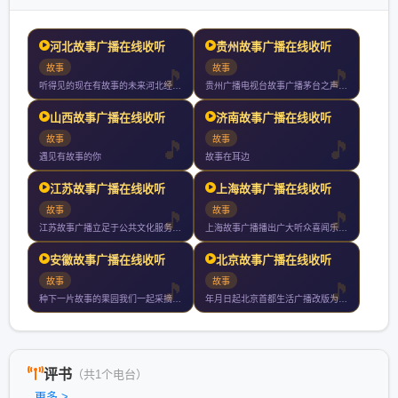
河北故事广播在线收听
贵州故事广播在线收听
故事
故事
听得见的现在有故事的未来河北经济广播讲述燕赵传奇传播河北声音
贵州广播电视台故事广播茅台之声于年月日经国家广电总局正式批准
山西故事广播在线收听
济南故事广播在线收听
故事
故事
遇见有故事的你
故事在耳边
江苏故事广播在线收听
上海故事广播在线收听
故事
故事
江苏故事广播立足于公共文化服务秉承人文精神致力于打造一个综合
上海故事广播播出广大听众喜闻乐见的丰富节目内容有当代畅销小说
安徽故事广播在线收听
北京故事广播在线收听
故事
故事
种下一片故事的果园我们一起采摘与收获关注安徽故事频率新鲜福利
年月日起北京首都生活广播改版为北京故事广播是北京第一家以讲故
评书
（共1个电台）
更多 >