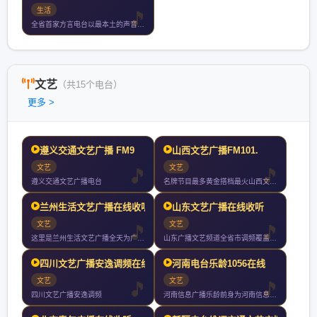
生活
全省首家方言电台以最本土的声音打造最全面的生活服务类电台
文艺
（共15个电台）
更多 >
遵义交通文艺广播 FM9
山西文艺广播FM101.
文艺
文艺
遵义交通文艺广播电台
名牌节目最多黄金搭档最火山西文艺广播成立于年月日开播年山西文
兰州生活文艺广播在线收听
山东文艺广播在线收听
文艺
文艺
这里是兰州生活文艺广播全天为广大私家车主带去及时的出行信息新
山东广播文艺频道全省市调频覆盖济南地区调频是省内唯一综合文艺
四川文艺广播安逸调频在线
河南电台乐龄1056在线
文艺
文艺
四川文艺广播安逸调频
河南信息广播乐龄前身为河南信息广播电台开播于年月日凭借调频中