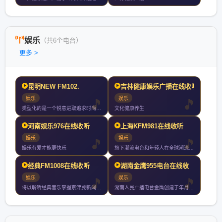
娱乐
（共6个电台）
更多 >
昆明NEW FM102.
吉林健康娱乐广播在线收听
娱乐
娱乐
类型化的是一个锐意进取追求时尚品质的广播频率是昆明地区最具影
文化健康养生
河南娱乐976在线收听
上海KFM981在线收听
娱乐
娱乐
娱乐有爱才能更快乐
旗下潮流电台和年轻人在全球潮流文化里冲浪玩乐微博微信
经典FM1008在线收听
湖南金鹰955电台在线收
娱乐
娱乐
将以聆听经典音乐掌握京津冀新闻动态为宗旨经典广播从广播出发融
湖南人民广播电台金鹰创建于年月日是全国第一家由电视台湖南经视