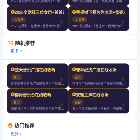
2026老歌带DJ豪驾终极3小时?‍♀️你们以后就叫我大哥?
2026伤感情歌《这一别是永远+不敢梦到的人+今生啊多相见+如果只是擦
2026全网红三位女声+首首动听+首首伤感+首首爆赞+车载大碟滴滴滴
菩提树下我为你流泪+孟婆求你一碗
DJ音乐
DJ音乐
2026全网红三位女声+首首动听+首首伤感+首首爆赞+车载大碟滴滴滴
2026伤感歌曲《菩提树下我为你流泪+孟婆求你一碗忘情汤+千滴眼泪千次
随机推荐
更多 >
楚天音乐广播在线收听
吉林经济广播在线收听
音乐
经济
这里是楚天音乐广播楚天音乐广播湖北娱乐性最强收听率最高全国影响力最广的
吉林市广播电视台经济广播是吉林市广播电视台旗下广播频率成立于年月频率代
郁南音乐台在线收听
安徽之声在线收听
音乐
综合
郁南音乐台为你打造崭新的无损听觉空间
资讯全天候新闻第一台安徽上空最响亮的声音
热门推荐
更多 >