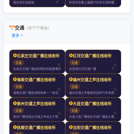
我在音乐这座城
好音乐在路上福建汽车音乐调频福州厦门泉州漳州小时持续放送
交通
（共77个电台）
更多 >
石家庄交通广播在线收听
红河交通广播在线收听
交通
交通
石家庄交通广播如影随形的能量电台
这里是红河交通广播
海南交通广播在线收听
福州交通之声在线收听
交通
交通
海南交通广播是海南省唯一一家以宣传交通服务交通为宗旨以开车人
福州交通之声最受欢迎的汽车电台立足车与行为移动人群办有用的广
泉州交通之声在线收听
大连交通广播在线收听
交通
交通
泉州广播电视台交通之声成立于年月日试播月日开播是泉州市独家专
大连人民广播电台交通广播是大连人民广播电台下属的一个广播频道
抚顺交通广播在线收听
沈阳交通广播在线收听