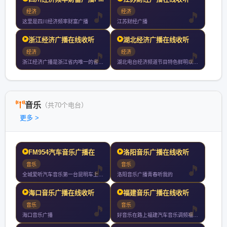
经济
经济
这里是四川经济频率财富广播
江苏财经广播
浙江经济广播在线收听
湖北经济广播在线收听
经济
经济
浙江经济广播是浙江省内唯一的省级专业财经广播频道自年月日首播
湖北电台经济频道节目特色鲜明以关注经济服务生活为宗旨深受广大
音乐
（共70个电台）
更多 >
FM954汽车音乐广播在
洛阳音乐广播在线收听
音乐
音乐
全城爱听汽车音乐第一台昆明车上收听率第一
洛阳音乐广播青春听我的
海口音乐广播在线收听
福建音乐广播在线收听
音乐
音乐
海口音乐广播
好音乐在路上福建汽车音乐调频福州厦门泉州漳州小时持续放送