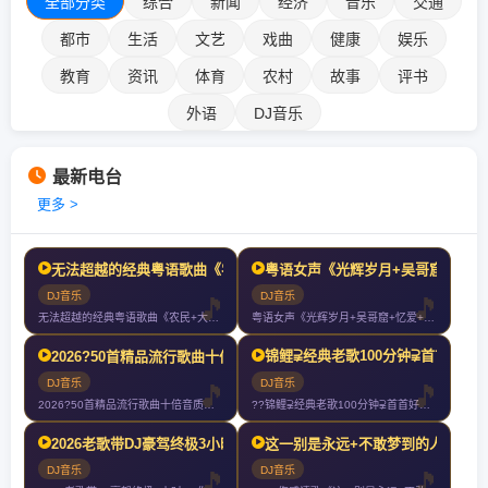
全部分类
综合
新闻
经济
音乐
交通
都市
生活
文艺
戏曲
健康
娱乐
教育
资讯
体育
农村
故事
评书
外语
DJ音乐
最新电台
更多 >
无法超越的经典粤语歌曲《农民+大地+灰色轨迹+真的爱你+光辉岁月
粤语女声《光辉岁月+吴哥窟+忆爱
DJ音乐
DJ音乐
无法超越的经典粤语歌曲《农民+大地+灰色轨迹+真的爱你+光辉岁月》车载
粤语女声《光辉岁月+吴哥窟+忆爱+玻璃之情+让一切随风+谁明浪子心》好
锦鲤⫌经典老歌100分钟⫌首首好听70
2026?50首精品流行歌曲十倍音质高清HIFI精选车载CD连载慢歌Mix?
DJ音乐
DJ音乐
2026?50首精品流行歌曲十倍音质高清HIFI精选车载CD连载慢歌M
??锦鲤⫌经典老歌100分钟⫌首首好听7080经典老歌⫌2024再创新
2026老歌带DJ豪驾终极3小时?‍♀️你们以后就叫我大哥?
这一别是永远+不敢梦到的人+今生
DJ音乐
DJ音乐