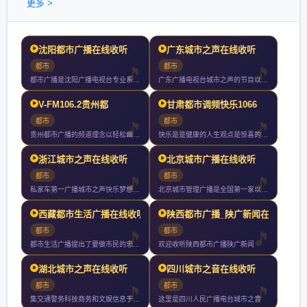
更多 >
沈阳都市广播在线收听
广东城市之声在线收听
都市
都市
都市广播是沈阳广播电视台专业系列广播频率之一都市广播作为辽沈
广东广播电视台城市之声的节目以丰富多样性和都市色彩为特征每天
V-FM106.2贵州都
甘肃都市调频快乐1066
都市
都市
贵州都市广播的频道理念以轻松幽默的风格时尚有效的内容为私家车
快乐是是健康的人生观点是惊喜的节目内容是流行的都市文化是热情
浙江城市之声在线收听
北京城市广播在线收听
都市
都市
私家车第一广播城市之声快乐梦想家拥有全球最顶尖的主持群创造知
北京城市管理广播是全国第一家以城市管理和服务为主要内容的广播
西藏都市生活广播在线收听
陕西都市广播_陕广新闻在
都市
都市
都市生活广播提出了要做市民的忠实朋友把全心全意为市民服务作为
欢迎收听陕西都市广播陕广新闻
湖北城市之声在线收听
四川城市之音在线收听
都市
都市
集交通警务科技商务和文娱信息于一体的省级交通专业广播电台以私
这里是四川人民广播电台城市之音