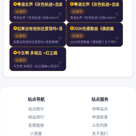
粤语女声《灰色轨迹+恋曲
粤语女声《灰色轨迹+恋曲
DJ音乐
DJ音乐
粤语女声《灰色轨迹+恋曲1990+真的爱着你+富士山下+深夜
粤语女声《灰色轨迹+恋曲1990+真的爱着你+富士山下+深夜
如果没有他你还爱我吗+我
2026伤感歌曲《佛前跪
DJ音乐
DJ音乐
如果没有他你还爱我吗+我曾像傻子一样爱你+谁+如果最后不是你
2026伤感歌曲《佛前跪了五千年+佛前求了千百遍+不负如来不
今生啊 多相见 +红尘路
DJ音乐
今生啊 多相见 +红尘路痴心荒凉+我像傻子一样爱你+大风在刮
站点导航
站点服务
站点统计
待审站点
网站排行
申请收录
友情链接
公告列表
小黑屋
关于我们