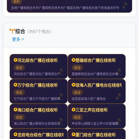
农村
吉林广播电视台乡村广播简称吉林乡村广播是吉林广播电视台旗下的省级农村专
综合
（共67个电台）
更多 >
河北综合广播在线收听
楚雄综合广播在线收听
综合
综合
河北综合广播是河北广播电视台广播双主频之一是河北省委省政府权
楚雄彝族自治州广播电视台主办每天播出时间小时是彝州主要的新闻
万宁综合广播在线收听
琼海人民广播电台在线收听
综合
综合
万宁综合广播万宁市官方广播频率以新闻政务为核心多元传播讲好万
这里是琼海人民广播电台
海口综合广播在线收听
三亚之声在线收听
综合
综合
海口综合广播以新闻为主其他综合性资讯娱乐节目为辅每天档黄金时
声无界心相随三亚之声小时直播精彩不断
龙岩电台综合广播在线收听
厦门综合广播在线收听