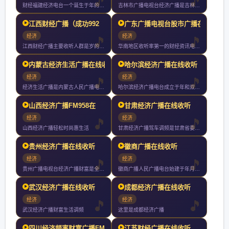
财经福建经济电台一个诞生于年的广播品牌拥有超过年的品牌积累他
吉林市广播电视台经济广播是吉林市广播电视台旗下广播频率成立于
江西财经广播（成功992
广东广播电视台股市广播在
经济
经济
江西财经广播主要收听人群是岁的工商企业界人士有车一族他们是拥
华南地区收听率第一的财经资讯电台实时直击股票期货外汇黄金交易
内蒙古经济生活广播在线收
哈尔滨经济广播在线收听
经济
经济
经济生活广播是内蒙古人民广播电台系列频率之一播出频率为兆赫是
哈尔滨经济广播电台成立于年和双频发射有效覆盖人口达万以上以关
山西经济广播FM958在
甘肃经济广播在线收听
经济
经济
山西经济广播轻松时尚惠生活
甘肃经济广播驾车调频是甘肃省委省政府为实施党中央国务院西部大
贵州经济广播在线收听
徽商广播在线收听
经济
经济
贵州广播电视台经济广播财富是全省第一家以主持人大板块直播为播
徽商广播人民广播电台始建于年月日现拥有新闻综合广播文艺广播交
武汉经济广播在线收听
成都经济广播在线收听
经济
经济
武汉经济广播财富生活调频
这里是成都经济广播
四川经济频率财富广播FM
江苏财经广播在线收听