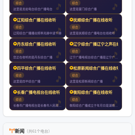
综合
综合
这里是龙岩电台综合广播电台
这里是厦门综合广播
辽阳综合广播在线收听
抚顺综合广播在线收听
综合
综合
辽阳综合广播播出频率兆赫中波千赫
这里是抚顺综合广播电台在线收听
丹东综合广播在线收听
辽宁综合广播辽宁之声在线
综合
综合
您正在收听的是丹东综合广播
辽宁广播电视台综合广播是辽宁广播电视台第一套广播节目覆盖全省
四平综合广播在线收听
松原新闻综合广播在线收听
综合
综合
这里是四平综合广播
这里是松原新闻综合广播
长春广播电视台在线收听
衡阳综合广播在线收听
综合
综合
长春市广播电视台是长春市人民政府直属正局级事业单位归口中共长
衡阳综合广播成立于年月日是湖南个市州中创办历史最悠久唯一没有
新闻
（共61个电台）