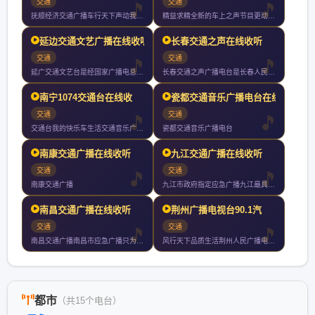
交通
交通
抚顺经济交通广播车行天下声动我心一切只为你
精益求精全新的车上之声节目更动感风格更时尚效果更清晰覆盖更广
延边交通文艺广播在线收听
长春交通之声在线收听
交通
交通
延广交通文艺台是经国家广播电总局批准的延边朝鲜族自治州唯一的
长春交通之声广播电台是长春人民广播电台的系列台之一与长春市交
南宁1074交通台在线收
瓷都交通音乐广播电台在线
交通
交通
交通台我的快乐车生活交通音乐广播为南宁广播电视台下属的一家广
瓷都交通音乐广播电台
南康交通广播在线收听
九江交通广播在线收听
交通
交通
南康交通广播
九江市政府指定应急广播九江最具影响力权威媒体
南昌交通广播在线收听
荆州广播电视台90.1汽
交通
交通
南昌交通广播南昌市应急广播只为每一个执着在路上的人尼尔森数据
风行天下品质生活荆州人民广播电台汽车电台于年月日正式开播全天
都市
（共15个电台）