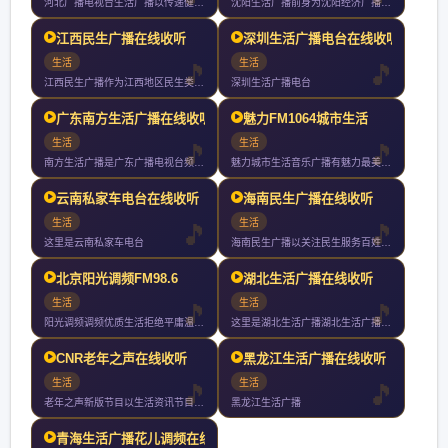
河北广播电视台生活广播以传递健康知识引领健康生活为目标努力打
沈阳生活广播前身为沈阳经济广播年开播年直播是东三省第一家直播
江西民生广播在线收听
深圳生活广播电台在线收听
生活
生活
江西民生广播作为江西地区民生类主流广播媒体年频率重构定位提出
深圳生活广播电台
广东南方生活广播在线收听
魅力FM1064城市生活
生活
生活
南方生活广播是广东广播电视台频率之一作为华南地区唯一一家以传
魅力城市生活音乐广播有魅力最美丽非凡魅力只为并不平凡的你这里
云南私家车电台在线收听
海南民生广播在线收听
生活
生活
这里是云南私家车电台
海南民生广播以关注民生服务百姓为宗旨是海南广播电视总台旗下最
北京阳光调频FM98.6
湖北生活广播在线收听
生活
生活
阳光调频调频优质生活拒绝平庸温暖发声
这里是湖北生活广播湖北生活广播你值得收听的电台
CNR老年之声在线收听
黑龙江生活广播在线收听
生活
生活
老年之声新版节目以生活资讯节目健康养生节目和文艺节目为主全天
黑龙江生活广播
青海生活广播花儿调频在线