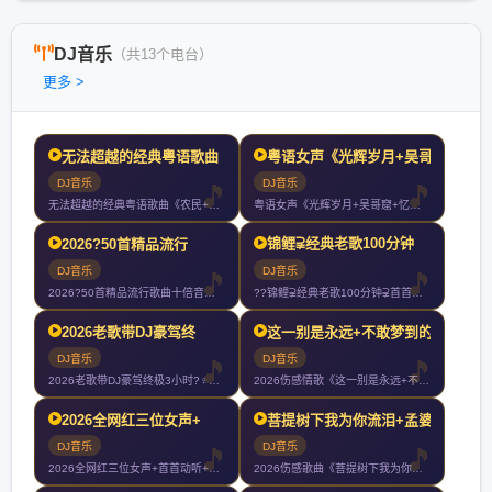
DJ音乐
（共13个电台）
更多 >
无法超越的经典粤语歌曲《
粤语女声《光辉岁月+吴哥
DJ音乐
DJ音乐
无法超越的经典粤语歌曲《农民+大地+灰色轨迹+真的爱你+光辉
粤语女声《光辉岁月+吴哥窟+忆爱+玻璃之情+让一切随风+谁明
锦鲤⫌经典老歌100分钟
2026?50首精品流行
DJ音乐
DJ音乐
2026?50首精品流行歌曲十倍音质高清HIFI精选车载CD
??锦鲤⫌经典老歌100分钟⫌首首好听7080经典老歌⫌20
2026老歌带DJ豪驾终
这一别是永远+不敢梦到的
DJ音乐
DJ音乐
2026老歌带DJ豪驾终极3小时?‍♀️你们以后就叫我大哥?
2026伤感情歌《这一别是永远+不敢梦到的人+今生啊多相见+
2026全网红三位女声+
菩提树下我为你流泪+孟婆
DJ音乐
DJ音乐
2026全网红三位女声+首首动听+首首伤感+首首爆赞+车载大
2026伤感歌曲《菩提树下我为你流泪+孟婆求你一碗忘情汤+千