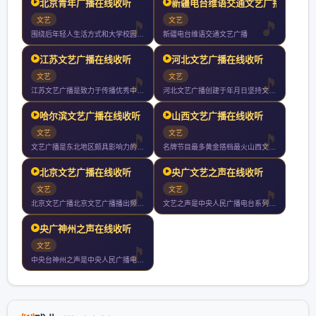
北京青年广播在线收听
新疆电台维语交通文艺广播
文艺
文艺
围绕后年轻人生活方式和大学校园学习生活的电台是注重实用信息分
新疆电台维语交通文艺广播
江苏文艺广播在线收听
河北文艺广播在线收听
文艺
文艺
江苏文艺广播是致力于传播优秀中国文化的专业化文艺电台覆盖南京
河北文艺广播创建于年月日坚持文艺视野开掘传统经典关注时尚流行
哈尔滨文艺广播在线收听
山西文艺广播在线收听
文艺
文艺
文艺广播是东北地区颇具影响力的广播频率之一收听范围覆盖黑龙江
名牌节目最多黄金搭档最火山西文艺广播成立于年月日开播年山西文
北京文艺广播在线收听
央广文艺之声在线收听
文艺
文艺
北京文艺广播北京文艺广播播出频率创建于年月日覆盖北京市全部城
文艺之声是中央人民广播电台系列频率之第九套节目年年中央人民广
央广神州之声在线收听
文艺
中央台神州之声是中央人民广播电台专门为台湾及海外听众服务的两