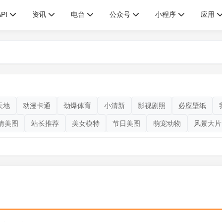
API
资讯
电台
公众号
小程序
应用
天地
动漫卡通
劲爆体育
小清新
影视剧照
必应壁纸
情美图
站长推荐
美女模特
节日美图
萌宠动物
风景大片