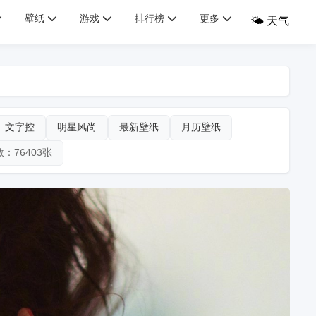
壁纸
游戏
排行榜
更多
🌤️ 天气
文字控
明星风尚
最新壁纸
月历壁纸
：76403张