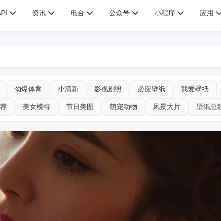
API
资讯
电台
公众号
小程序
应用
劲爆体育
小清新
影视剧照
必应壁纸
我爱壁纸
荐
美女模特
节日美图
萌宠动物
风景大片
壁纸总数