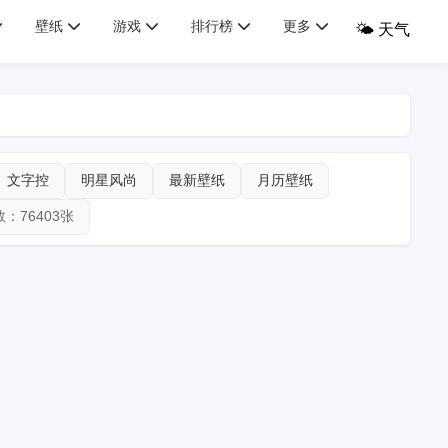
壁纸
游戏
排行榜
更多
🌤️ 天气
文字控
明星风尚
最新壁纸
月历壁纸
：76403张