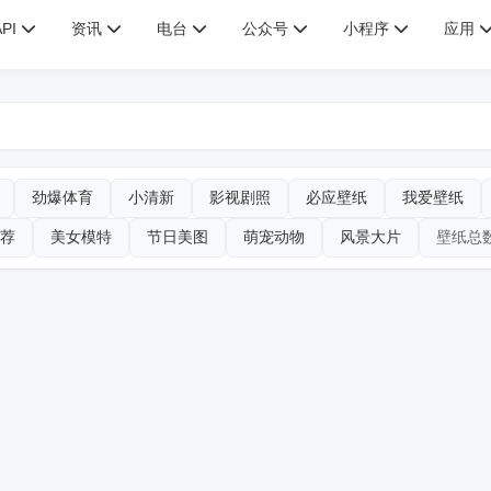
API
资讯
电台
公众号
小程序
应用
劲爆体育
小清新
影视剧照
必应壁纸
我爱壁纸
荐
美女模特
节日美图
萌宠动物
风景大片
壁纸总数