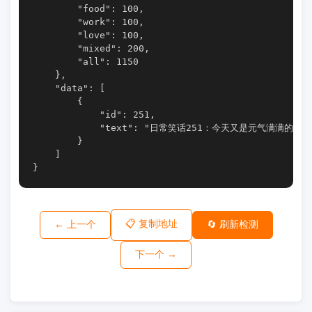
        "food": 100,

        "work": 100,

        "love": 100,

        "mixed": 200,

        "all": 1150

    },

    "data": [

        {

            "id": 251,

            "text": "日常笑话251：今天又是元气满
        }

    ]

}
📋 复制地址
← 上一个
🔄 刷新检测
下一个 →