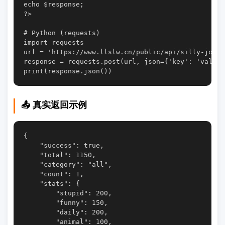
echo $response;

?>

# Python (requests)

import requests

url = 'https://www.llslw.cn/public/api/silly-jokes.
response = requests.post(url, json={'key': 'value'}
📤 真实返回示例
{

    "success": true,

    "total": 1150,

    "category": "all",

    "count": 1,

    "stats": {

        "stupid": 200,

        "funny": 150,

        "daily": 200,

        "animal": 100,
