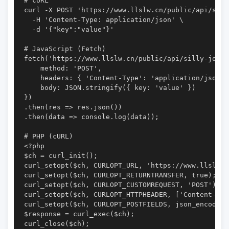
# cURL

curl -X POST 'https://www.llslw.cn/public/api/sill
  -H 'Content-Type: application/json' \

  -d '{"key":"value"}'

# JavaScript (Fetch)

fetch('https://www.llslw.cn/public/api/silly-jokes
    method: 'POST',

    headers: { 'Content-Type': 'application/json' }
    body: JSON.stringify({ key: 'value' })

})

.then(res => res.json())

.then(data => console.log(data));

# PHP (cURL)

<?php

$ch = curl_init();

curl_setopt($ch, CURLOPT_URL, 'https://www.llslw.c
curl_setopt($ch, CURLOPT_RETURNTRANSFER, true);

curl_setopt($ch, CURLOPT_CUSTOMREQUEST, 'POST');

curl_setopt($ch, CURLOPT_HTTPHEADER, ['Content-Typ
curl_setopt($ch, CURLOPT_POSTFIELDS, json_encode([
$response = curl_exec($ch);

curl_close($ch);
