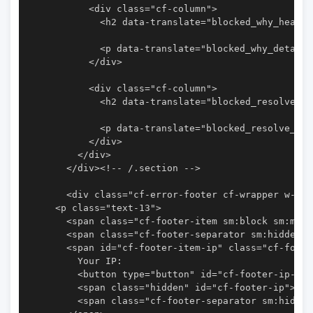
          <div class="cf-column">

            <h2 data-translate="blocked_why_headli
            <p data-translate="blocked_why_detail"
          </div>

          <div class="cf-column">

            <h2 data-translate="blocked_resolve_he
            <p data-translate="blocked_resolve_det
          </div>

        </div>

      </div><!-- /.section -->

      <div class="cf-error-footer cf-wrapper w-240
    <p class="text-13">

      <span class="cf-footer-item sm:block sm:mb-1
      <span class="cf-footer-separator sm:hidden">
      <span id="cf-footer-item-ip" class="cf-foote
        Your IP:

        <button type="button" id="cf-footer-ip-rev
        <span class="hidden" id="cf-footer-ip">154
        <span class="cf-footer-separator sm:hidden