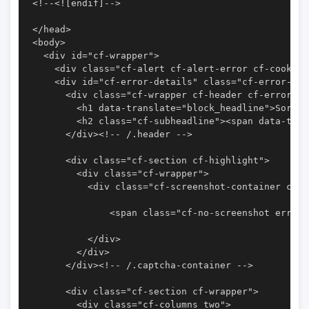
<!--<![endif]-->

</head>

<body>

  <div id="cf-wrapper">

    <div class="cf-alert cf-alert-error cf-cookie-
    <div id="cf-error-details" class="cf-error-det
      <div class="cf-wrapper cf-header cf-error-ov
        <h1 data-translate="block_headline">Sorry,
        <h2 class="cf-subheadline"><span data-tran
      </div><!-- /.header -->

      <div class="cf-section cf-highlight">

        <div class="cf-wrapper">

          <div class="cf-screenshot-container cf-s
              <span class="cf-no-screenshot error"
          </div>

        </div>

      </div><!-- /.captcha-container -->

      <div class="cf-section cf-wrapper">

        <div class="cf-columns two">
