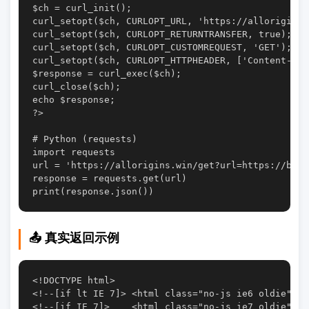
$ch = curl_init();

curl_setopt($ch, CURLOPT_URL, 'https://allorigins.
curl_setopt($ch, CURLOPT_RETURNTRANSFER, true);

curl_setopt($ch, CURLOPT_CUSTOMREQUEST, 'GET');

curl_setopt($ch, CURLOPT_HTTPHEADER, ['Content-Typ
$response = curl_exec($ch);

curl_close($ch);

echo $response;

?>

# Python (requests)

import requests

url = 'https://allorigins.win/get?url=https://baidu
response = requests.get(url)

📤 真实返回示例
<!DOCTYPE html>

<!--[if lt IE 7]> <html class="no-js ie6 oldie" la
<!--[if IE 7]>    <html class="no-js ie7 oldie" la