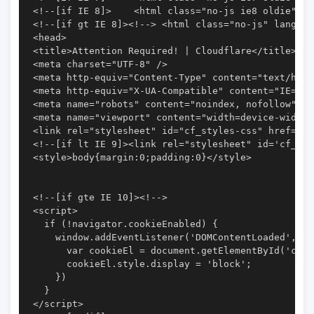
<!--[if IE 8]>    <html class="no-js ie8 oldie" la
<!--[if gt IE 8]><!--> <html class="no-js" lang="e
<head>

<title>Attention Required! | Cloudflare</title>

<meta charset="UTF-8" />

<meta http-equiv="Content-Type" content="text/html
<meta http-equiv="X-UA-Compatible" content="IE=Edge
<meta name="robots" content="noindex, nofollow" />

<meta name="viewport" content="width=device-width,
<link rel="stylesheet" id="cf_styles-css" href="/c
<!--[if lt IE 9]><link rel="stylesheet" id='cf_sty
<style>body{margin:0;padding:0}</style>

<!--[if gte IE 10]><!-->

<script>

  if (!navigator.cookieEnabled) {

    window.addEventListener('DOMContentLoaded', fu
      var cookieEl = document.getElementById('cook
      cookieEl.style.display = 'block';

    })

  }

</script>
