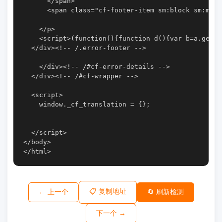
      </span>

      <span class="cf-footer-item sm:block sm:mb-1
    </p>

    <script>(function(){function d(){var b=a.getEl
  </div><!-- /.error-footer -->

    </div><!-- /#cf-error-details -->

  </div><!-- /#cf-wrapper -->

  <script>

    window._cf_translation = {};

  </script>

</body>

</html>
📋 复制地址
← 上一个
🔄 刷新检测
下一个 →