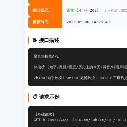
接口状态
正常
(HTTP 200)
上次检测：2026-
更新时间
2026-05-06 14:25:48
📝 接口描述
聚合热搜榜API
热搜榜 (知乎/微博/百度/历史上的今天/抖音/哔哩哔哩(
zhihu(知乎热榜) weibo(微博热搜) baidu(百度热
📋 请求示例
【基础请求】

GET https://www.llslw.cn/public/api/hotli