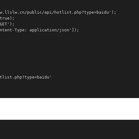
w.llslw.cn/public/api/hotlist.php?type=baidu');

rue);

ET');

ntent-Type: application/json']);

tlist.php?type=baidu'
