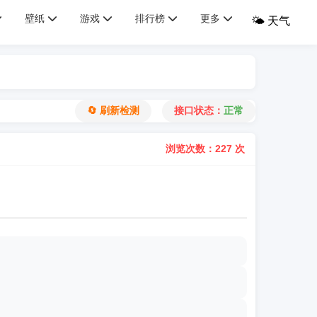
壁纸
游戏
排行榜
更多
🌤️ 天气
🔄 刷新检测
接口状态：
正常
浏览次数：227 次