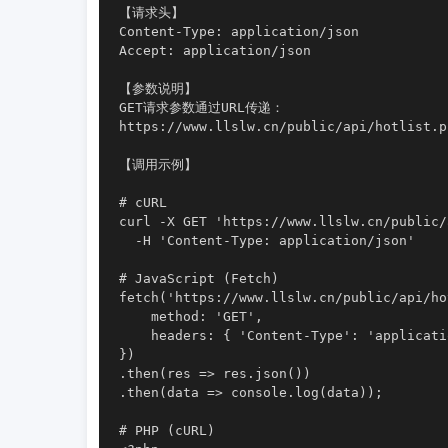
【请求头】

Content-Type: application/json

Accept: application/json

【参数说明】

GET请求参数通过URL传递：

https://www.llslw.cn/public/api/hotli
【调用示例】

# cURL

curl -X GET 'https://www.llslw.cn/public/
  -H 'Content-Type: application/json'

# JavaScript (Fetch)

fetch('https://www.llslw.cn/public/api/ho
    method: 'GET',

    headers: { 'Content-Type': 'applicati
})

.then(res => res.json())

.then(data => console.log(data));

# PHP (cURL)
