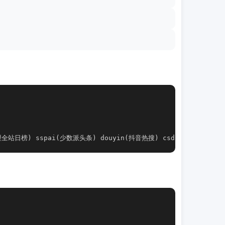
哩全站日榜) sspai(少数派头条) douyin(抖音热搜) csdn(CSDN头条榜