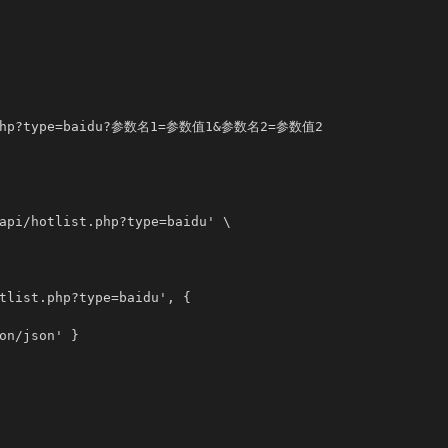
st.php?type=baidu?参数名1=参数值1&参数名2=参数值2

api/hotlist.php?type=baidu' \

tlist.php?type=baidu', {

on/json' }
