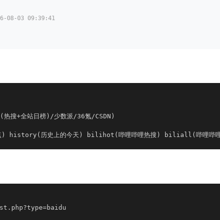
08-03 09:39:41
热搜+全站日榜)/少数派/36氪/CSDN)
点) history(历史上的今天) bilihot(哔哩哔哩热搜) biliall(哔哩哔
st.php?type=baidu
