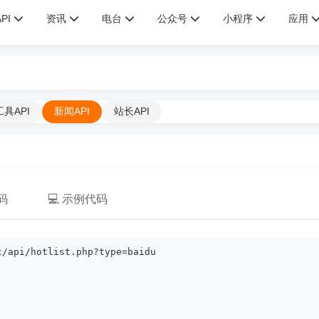
API
资讯
电台
公众号
小程序
应用
工具API
新闻API
站长API
码
💻 示例代码
c/api/hotlist.php?type=baidu