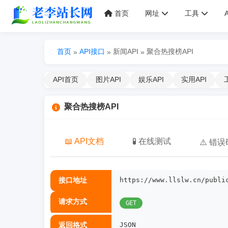
首页
网址
工具
首页
API接口
新闻API
聚合热搜榜API
»
»
»
API首页
图片API
娱乐API
实用API
聚合热搜榜API
📖 API文档
🧪 在线测试
⚠️ 错误
接口地址
https://www.llslw.cn/publi
请求方式
GET
返回格式
JSON