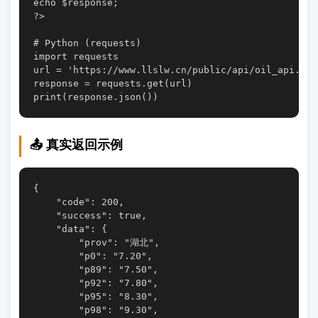
echo $response;

?>

# Python (requests)

import requests

url = 'https://www.llslw.cn/public/api/oil_api.ph
response = requests.get(url)

📤 真实返回示例
{

    "code": 200,

    "success": true,

    "data": {

        "prov": "湖北",

        "p0": "7.20",

        "p89": "7.50",

        "p92": "7.80",

        "p95": "8.30",

        "p98": "9.30",
