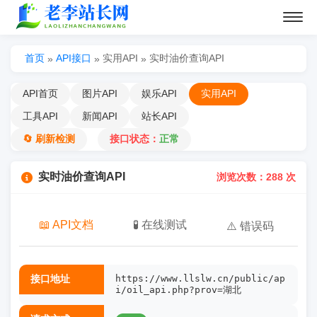
首页
API接口
实用API
实时油价查询API
»
»
»
API首页
图片API
娱乐API
实用API
工具API
新闻API
站长API
🔄 刷新检测
接口状态：
正常
实时油价查询API
浏览次数：288 次
📖 API文档
🧪 在线测试
⚠️ 错误码
接口地址
https://www.llslw.cn/public/ap
i/oil_api.php?prov=湖北