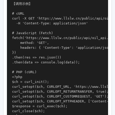
【调用示例】

# cURL

curl -X GET 'https://www.llslw.cn/public/api/oil_
  -H 'Content-Type: application/json'

# JavaScript (Fetch)

fetch('https://www.llslw.cn/public/api/oil_api.ph
    method: 'GET',

    headers: { 'Content-Type': 'application/json' }
})

.then(res => res.json())

.then(data => console.log(data));

# PHP (cURL)

<?php

$ch = curl_init();

curl_setopt($ch, CURLOPT_URL, 'https://www.llslw.
curl_setopt($ch, CURLOPT_RETURNTRANSFER, true);

curl_setopt($ch, CURLOPT_CUSTOMREQUEST, 'GET');

curl_setopt($ch, CURLOPT_HTTPHEADER, ['Content-Typ
$response = curl_exec($ch);

curl_close($ch);
