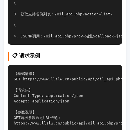
\
3. 获取支持省份列表：/oil_api.php?action=list\
\
4. JSONP调用：/oil_api.php?prov=湖北&callback=jsonpC
📋 请求示例
【基础请求】

GET https://www.llslw.cn/public/api/oil_api.php?p
【请求头】

Content-Type: application/json

Accept: application/json

【参数说明】

GET请求参数通过URL传递：

https://www.llslw.cn/public/api/oil_api.php?p