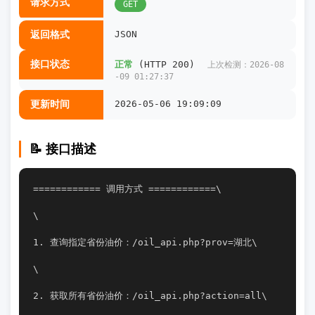
请求方式
GET
返回格式
JSON
接口状态
正常
(HTTP 200)
上次检测：2026-08
-09 01:27:37
更新时间
2026-05-06 19:09:09
📝 接口描述
============ 调用方式 ============\
\
1. 查询指定省份油价：/oil_api.php?prov=湖北\
\
2. 获取所有省份油价：/oil_api.php?action=all\