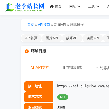
首页
网址
工具
首页
API接口
新闻API
环球日报
»
»
»
API首页
图片API
娱乐API
实用API
环球日报
📖 API文档
🧪 在线测试
⚠️ 错误
接口地址
https://api.guiguiya.com/a
请求方式
GET
返回格式
JSON