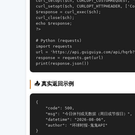
curl_setopt($ch, CURLOPT_CUSTOMREQUEST, 'G
curl_setopt($ch, CURLOPT_HTTPHEADER, ['Co
$response = curl_exec($ch);

curl_close($ch);

echo $response;

?>

# Python (requests)

import requests

url = 'https://api.guiguiya.com/api/hqrb?
response = requests.get(url)

📤 真实返回示例
{

    "code": 500,

    "msg": "今日休刊或无数据（周日或节假日）",

    "datetime": "2026-08-06",

    "author": "环球时报-鬼鬼API"

}