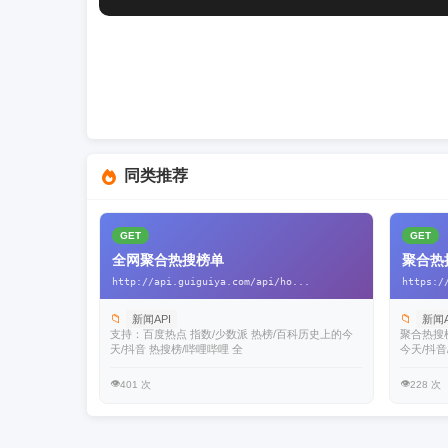
同类推荐
GET
GET
全网聚合热搜榜单
聚合热
http://api.guiguiya.com/api/ho...
https:/
📁
📁
新闻API
新闻A
支持：百度热点 指数/少数派 热榜/百科历史上的今
聚合热搜榜
天/抖音 热搜榜/哔哩哔哩 全
今天/抖音
👁️
👁️
401 次
228 次