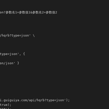
e=json?参数名1=参数值1&参数名2=参数值2

/hqrb?type=json' \

type=json', {

on/json' }

i.guiguiya.com/api/hqrb?type=json');

rue);
