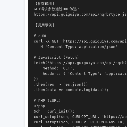
【参数说明】

GET请求参数通过URL传递：

https://api.guiguiya.com/api/hqrb?typ
【调用示例】

# cURL

curl -X GET 'https://api.guiguiya.com/api
  -H 'Content-Type: application/json'

# JavaScript (Fetch)

fetch('https://api.guiguiya.com/api/hqrb?
    method: 'GET',

    headers: { 'Content-Type': 'applicati
})

.then(res => res.json())

.then(data => console.log(data));

# PHP (cURL)

<?php

$ch = curl_init();

curl_setopt($ch, CURLOPT_URL, 'https://ap
curl_setopt($ch, CURLOPT_RETURNTRANSFER, t