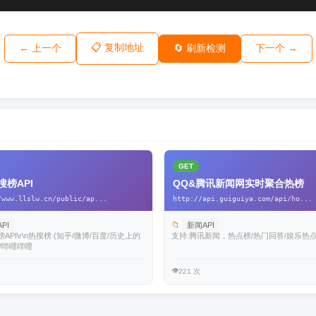
📋 复制地址
← 上一个
🔄 刷新检测
下一个 →
GET
搜榜API
QQ&腾讯新闻网实时聚合热榜
/www.llslw.cn/public/ap...
http://api.guiguiya.com/api/ho...
📁
PI
新闻API
API\r\n热搜榜 (知乎/微博/百度/历史上的
支持:腾讯新闻，热点榜/热门回答/娱乐热
/哔哩哔哩
👁️
221 次