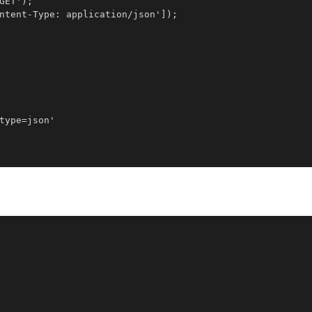
ET');

ntent-Type: application/json']);

type=json'
