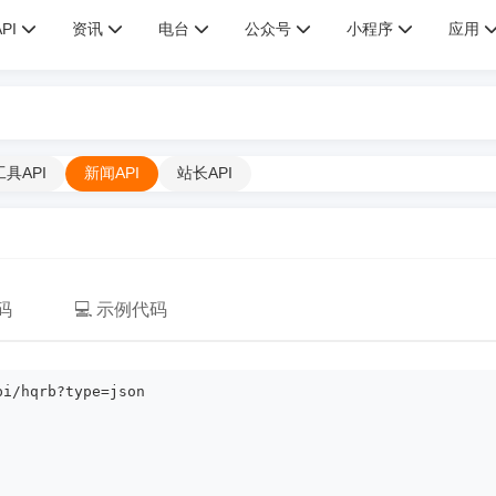
API
资讯
电台
公众号
小程序
应用
工具API
新闻API
站长API
码
💻 示例代码
pi/hqrb?type=json