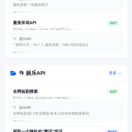
随机获取一张趣味图片
👁️
225 次
最美宋词API
GET
https://www.llslw.cn/public/...
📁
图片API
* 调用方式：\r\n * 1. 随机获取：http://你的域名/s
👁️
217 次
📂 娱乐API
更多 →
全网短剧搜索
GET
http://api.guiguiya.com/api/...
📁
娱乐API
全网短剧接口/夸克网盘/基本上所有的都能搜索到
👁️
300 次
获取一个随机的“蠢话”笑话。
POST