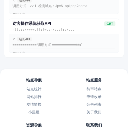
📁
站长API
调用方式：\r\n1. 检测域名：/ipv6_api.php?doma
👁️
184 次
访客操作系统获取API
GET
https://www.llslw.cn/public/...
📁
站长API
============ 调用方式 ============\r\n1
👁️
183 次
站点导航
站点服务
站点统计
待审站点
网站排行
申请收录
友情链接
公告列表
小黑屋
关于我们
资源导航
联系我们