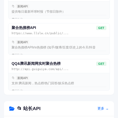
📁
新闻API
提供每日最新环球时报（节假日除外）
👁️
294 次
聚合热搜榜API
GET
https://www.llslw.cn/public/...
📁
新闻API
聚合热搜榜API\r\n热搜榜 (知乎/微博/百度/历史上的今天/抖音
👁️
232 次
QQ&腾讯新闻网实时聚合热榜
GET
http://api.guiguiya.com/api/...
📁
新闻API
支持:腾讯新闻，热点榜/热门回答/娱乐热点榜
👁️
222 次
📂 站长API
更多 →